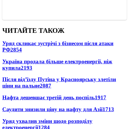
ЧИТАЙТЕ ТАКОЖ
Уряд скликає зустрічі з бізнесом після атаки
РФ
2854
Україна продала більше електроенергії, ніж
купила
2193
Після від’їзду Путіна у Красноярську злетіли
ціни на пальне
2087
Нафта дешевшає третій день поспіль
1917
Саудити знизили ціну на нафту для Азії
1713
Уряд ухвалив зміни щодо розподілу
електроенергії
1284