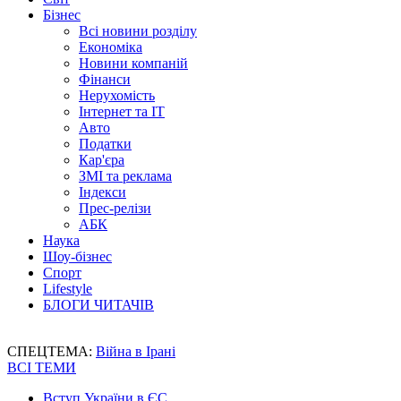
Бізнес
Всі новини розділу
Економіка
Новини компаній
Фінанси
Нерухомість
Інтернет та IT
Авто
Податки
Кар'єра
ЗМІ та реклама
Індекси
Прес-релізи
АБК
Наука
Шоу-бізнес
Спорт
Lifestyle
БЛОГИ ЧИТАЧІВ
СПЕЦТЕМА:
Війна в Ірані
ВСІ ТЕМИ
Вступ України в ЄС