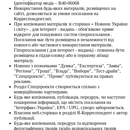
Ідентифікатор медіа – R40-06068
Використання будь-яких матеріалів, розміщених на
сайті, дозволяється за умови посилання на
Корреспондент.net.
При копіюванні матеріалів зі сторінки « Новини України
і світу» , для інтернет - видань - обов'язкове пряме
відкрите для пошукових систем гіперпосилання .
Посилання має бути розміщена в незалежності від
повного або часткового використання матеріалів.
Гіперпосилання ( для інтернет - видань) - повинна бути
розміщена в підзаголовку або в першому абзаці
матеріалу.
Новини з позначками "Думка", "Експертиза", "Заява",
"Регіони", "Гроші", "Влада", "Вибори", "Тест-драйв",
"Спецпроекти", "Промо" публікуються на правах
реклами.
Розділ Спецпроекти створюється спільно з
комерційними партнерами.
Будь яке копіювання, публікація, передрук, чи наступне
поширення інформації, що містить посилання на
"Інтерфакс-Україна", EPA / UPG, суворо забороняється.
Власник веб-сторінки в розділі Я-Корреспондент є автор
публікації.
Будь-яке копіювання, передрук та відтворення
фотографічних творів та/або аудіовізуальних творів