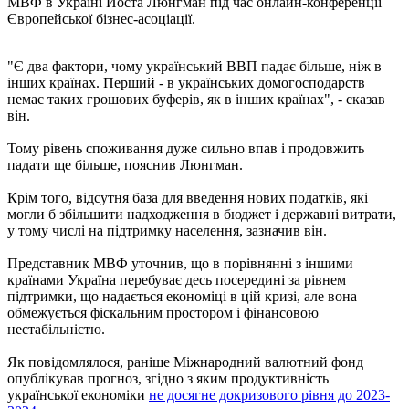
МВФ в Україні Йоста Люнгман під час онлайн-конференції
Європейської бізнес-асоціації.
"Є два фактори, чому український ВВП падає більше, ніж в
інших країнах. Перший - в українських домогосподарств
немає таких грошових буферів, як в інших країнах", - сказав
він.
Тому рівень споживання дуже сильно впав і продовжить
падати ще більше, пояснив Люнгман.
Крім того, відсутня база для введення нових податків, які
могли б збільшити надходження в бюджет і державні витрати,
у тому числі на підтримку населення, зазначив він.
Представник МВФ уточнив, що в порівнянні з іншими
країнами Україна перебуває десь посередині за рівнем
підтримки, що надається економіці в цій кризі, але вона
обмежується фіскальним простором і фінансовою
нестабільністю.
Як повідомлялося, раніше Міжнародний валютний фонд
опублікував прогноз, згідно з яким продуктивність
української економіки
не досягне докризового рівня до 2023-