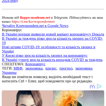
2024 року
.
Новини від
Корреспондент.net
в Telegram. Підписуйтесь на наш
канал
https://t.me/korrespondentnet
Читайте Korrespondent.net в Google News
Коронавірус
В Україні вперше виявили новий варіант коронавірусу Цикада
В Україні за тиждень різко зросла кількість хворих на COVID-
19
Нові штами COVID-19: особливості та кількість хворих в
Україні
У Києві різко зросла кількість хворих на коронавірус
В Україні утричі зросла кількість випадків COVID за тиждень
СПЕЦТЕМА:
Коронавірус
ТЕГИ:
МВФ
,
экономика
,
кризис
,
прогноз
,
экономика
Украины
Якщо ви помітили помилку, виділіть необхідний текст і
натисніть Ctrl + Enter, щоб повідомити про це редакцію.