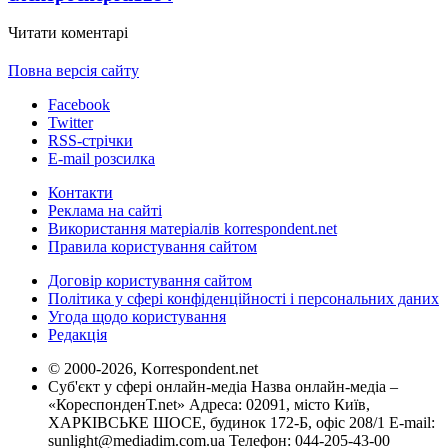
Читати коментарі
Повна версія сайту
Facebook
Twitter
RSS-стрічки
E-mail розсилка
Контакти
Реклама на сайті
Використання матеріалів korrespondent.net
Правила користування сайтом
Договір користування сайтом
Політика у сфері конфіденційності і персональних даних
Угода щодо користування
Редакція
© 2000-2026, Korrespondent.net
Суб'єкт у сфері онлайн-медіа Назва онлайн-медіа –
«КореспонденТ.net» Адреса: 02091, місто Київ,
ХАРКІВСЬКЕ ШОСЕ, будинок 172-Б, офіс 208/1 E-mail:
sunlight@mediadim.com.ua
Телефон: 044-205-43-00