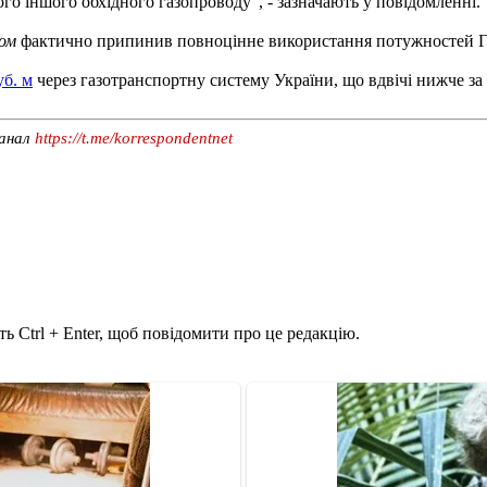
ого іншого обхідного газопроводу", - зазначають у повідомленні.
ом
фактично припинив повноцінне використання потужностей ГТС
уб. м
через газотранспортну систему України, що вдвічі нижче за
канал
https://t.me/korrespondentnet
ь Ctrl + Enter, щоб повідомити про це редакцію.