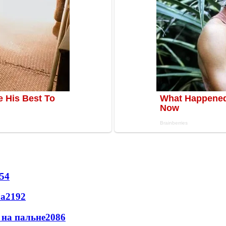
54
ла
2192
и на пальне
2086