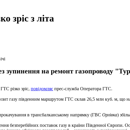
ко зріс з літа
ічі
ез зупинення на ремонт газопроводу "Ту
 ГТС різко зріс,
повідомляє
прес-служба Оператора ГТС.
нзит газу південним маршрутом ГТС склав 26,5 млн куб. м, що н
м прокачування в трансбалканському напрямку (ГВС
Орлівка
) збіл
ння безперебійних поставок газу в країни Південної Європи. Ос