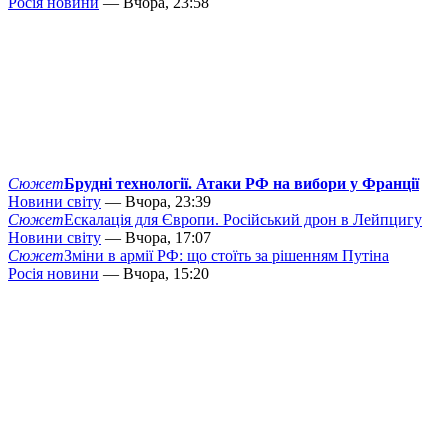
Росія новини
— Вчора, 23:58
Сюжет
Брудні технології. Атаки РФ на вибори у Франції
Новини світу
— Вчора, 23:39
Сюжет
Ескалація для Європи. Російський дрон в Лейпцигу
Новини світу
— Вчора, 17:07
Сюжет
Зміни в армії РФ: що стоїть за рішенням Путіна
Росія новини
— Вчора, 15:20