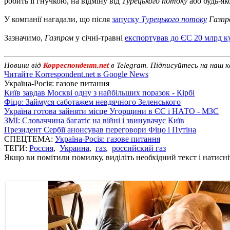
робить її гнучкою, на відміну від
Турецького потоку
або будь-як
У компанії нагадали, що після
запуску
Турецького потоку
Газпр
Зазначимо,
Газпром
у січні-травні
експортував до ЄС 20 млрд к
Новини від
Корреспондент.net
в Telegram. Підписуйтесь на наш 
Читайте Korrespondent.net в Google News
Україна-Росія: газове питання
Київ завдав Москві одну з найбільших поразок - Кірбі
Фіцо: Займуся саботажем невдячного Зеленського
Україна готова зайняти місце Угорщини в ЄС і НАТО - МЗС
ЗМІ: Словаччина багатіє на війні і звинувачує Київ
Президент Сербії анонсував переговори Фіцо і Путіна
СПЕЦТЕМА:
Україна-Росія: газове питання
ТЕГИ:
Россия
,
Украина
,
газ
,
российский газ
Якщо ви помітили помилку, виділіть необхідний текст і натисніт