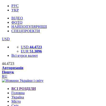
РУС
УКР
ВІДЕО
ФОТО
НАЙПОПУЛЯРНІШІ
СПЕЦПРОЕКТИ
USD
USD
44.4723
EUR
51.3096
Всі курси валют
44.4723
Авторизація
Пошук
RU
ВСІ РОЗДІЛИ
Головна
Україна
Місто
Світ