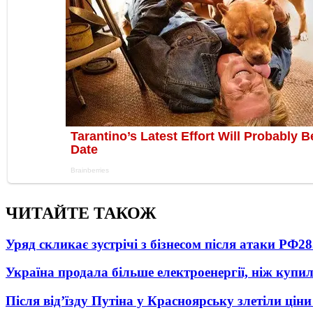
ЧИТАЙТЕ ТАКОЖ
Уряд скликає зустрічі з бізнесом після атаки РФ
28
Україна продала більше електроенергії, ніж купи
Після від’їзду Путіна у Красноярську злетіли цін