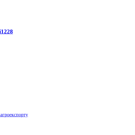
ї
1228
 агроекспорту