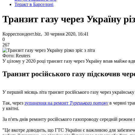
Теракт в Барселоні
Транзит газу через Україну різ
Корреспондент.biz, 30 червня 2020, 16:41
0
267
Фото: Reuters
У цілому у 2020 році транзит газу через Україну впав майже вдв
Транзит російського газу підскочив чер
У перший місяць літа транзит російського газу через українську
Так, через
зупинення на ремонт
Турецького потоку
в червні тра
у квітні.
За п'ять днів ремонту російського газопроводу середній режи
"Це вкотре доводить, що ГТС України є важливою для забезпече