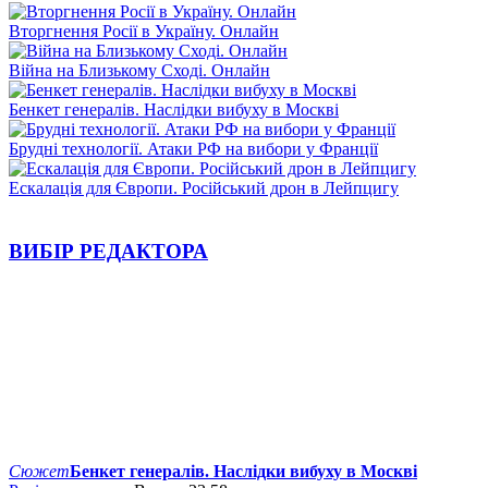
Вторгнення Росії в Україну. Онлайн
Війна на Близькому Сході. Онлайн
Бенкет генералів. Наслідки вибуху в Москві
Брудні технології. Атаки РФ на вибори у Франції
Ескалація для Європи. Російський дрон в Лейпцигу
ВИБІР РЕДАКТОРА
Сюжет
Бенкет генералів. Наслідки вибуху в Москві