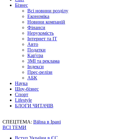
Бізнес
Всі новини розділу
Економіка
Новини компаній
Фінанси
Нерухомість
Інтернет та IT
Авто
Податки
Кар'єра
ЗМІ та реклама
Індекси
Прес-релізи
АБК
Наука
Шоу-бізнес
Спорт
Lifestyle
БЛОГИ ЧИТАЧІВ
СПЕЦТЕМА:
Війна в Ірані
ВСІ ТЕМИ
Вступ України в ЄС