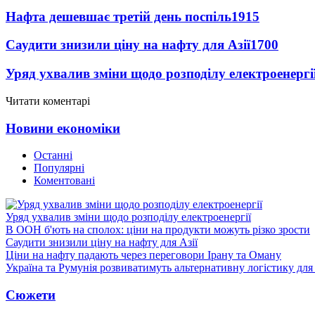
Нафта дешевшає третій день поспіль
1915
Саудити знизили ціну на нафту для Азії
1700
Уряд ухвалив зміни щодо розподілу електроенергі
Читати коментарі
Новини економіки
Останні
Популярні
Коментовані
Уряд ухвалив зміни щодо розподілу електроенергії
В ООН б'ють на сполох: ціни на продукти можуть різко зрости
Саудити знизили ціну на нафту для Азії
Ціни на нафту падають через переговори Ірану та Оману
Україна та Румунія розвиватимуть альтернативну логістику для
Сюжети