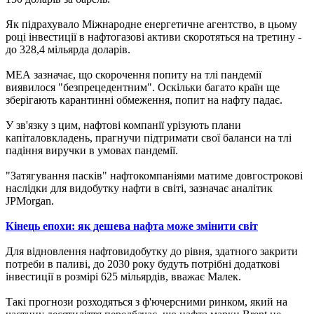
Як підрахувало Міжнародне енергетичне агентство, в цьому
році інвестиції в нафтогазові активи скоротяться на третину -
до 328,4 мільярда доларів.
МЕА зазначає, що скорочення попиту на тлі пандемії
виявилося "безпрецедентним". Оскільки багато країн ще
зберігають карантинні обмеження, попит на нафту падає.
У зв'язку з цим, нафтові компанії урізують плани
капіталовкладень, прагнучи підтримати свої баланси на тлі
падіння виручки в умовах пандемії.
"Затягування пасків" нафтокомпаніями матиме довгострокові
наслідки для видобутку нафти в світі, зазначає аналітик
JPMorgan.
Кінець епохи: як дешева нафта може змінити світ
Для відновлення нафтовидобутку до рівня, здатного закрити
потреби в паливі, до 2030 року будуть потрібні додаткові
інвестиції в розмірі 625 мільярдів, вважає Малек.
Такі прогнози розходяться з ф'ючерсними ринком, який на