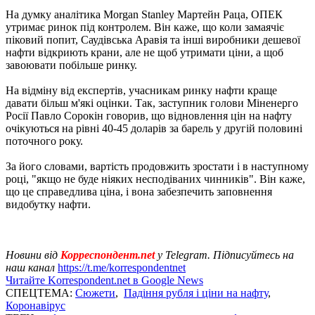
На думку аналітика Morgan Stanley Мартейн Раца, ОПЕК
утримає ринок під контролем. Він каже, що коли замаячіє
піковий попит, Саудівська Аравія та інші виробники дешевої
нафти відкриють крани, але не щоб утримати ціни, а щоб
завоювати побільше ринку.
На відміну від експертів, учасникам ринку нафти краще
давати більш м'які оцінки. Так, заступник голови Міненерго
Росії Павло Сорокін говорив, що відновлення цін на нафту
очікуються на рівні 40-45 доларів за барель у другій половині
поточного року.
За його словами, вартість продовжить зростати і в наступному
році, "якщо не буде ніяких несподіваних чинників". Він каже,
що це справедлива ціна, і вона забезпечить заповнення
видобутку нафти.
Новини від
Корреспондент.net
у Telegram. Підписуйтесь на
наш канал
https://t.me/korrespondentnet
Читайте Korrespondent.net в Google News
СПЕЦТЕМА:
Сюжети
,
Падіння рубля і ціни на нафту
,
Коронавірус