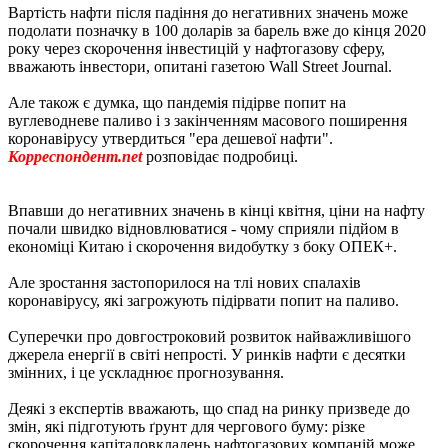
Вартість нафти після падіння до негативних значень може
подолати позначку в 100 доларів за барель вже до кінця 2020
року через скорочення інвестицій у нафтогазову сферу,
вважають інвестори, опитані газетою Wall Street Journal.
Але також є думка, що пандемія підірве попит на
вуглеводневе паливо і з закінченням масового поширення
коронавірусу утвердиться "ера дешевої нафти".
Корреспондент.net
розповідає подробиці.
Впавши до негативних значень в кінці квітня, ціни на нафту
почали швидко відновлюватися - чому сприяли підйом в
економіці Китаю і скорочення видобутку з боку ОПЕК+.
Але зростання застопорилося на тлі нових спалахів
коронавірусу, які загрожують підірвати попит на паливо.
Суперечки про довгостроковий розвиток найважливішого
джерела енергії в світі непрості. У ринків нафти є десятки
змінних, і це ускладнює прогнозування.
Деякі з експертів вважають, що спад на ринку призведе до
змін, які підготують ґрунт для чергового буму: різке
скорочення капіталовкладень нафтогазових компаній може