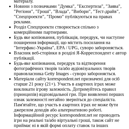
матеріалу.
Новини з позначками "Думка", "Експертиза", "Заява",
"Регіони", "Гроші", "Влада", "Вибори", "Тест-драйв",
"Спецпроекти", "Промо" публікуються на правах
реклами.
Розділ Спецпроекти створюється спільно з
комерційними партнерами.
Будь яке копіювання, публікація, передрук, чи наступне
поширення інформації, що містить посилання на
"Інтерфакс-Україна", EPA / UPG, суворо забороняється.
Власник веб-сторінки в розділі Я-Корреспондент є автор
публікації.
Будь-яке копіювання, передрук та відтворення
фотографічних творів та/або аудіовізуальних творів
правовласника Getty Images - суворо забороняється.
Матеріали сайту korrespondent.net призначені для осіб
старше 21 року (21+). Участь в азартних іграх може
викликати ігрову залежність. Дотримуйтесь правил
(принципів) відповідальної гри. При виявленні перших
ознак залежності негайно зверніться до спеціаліста.
Пам'ятайте, що участь в азартних іграх не може бути
джерелом доходів або альтернативою роботі.
Інформаційний ресурс korrespondent.net не проводить
ігри на реальні та/або віртуальні гроші, також сайт не
приймає ні в якій формі оплату ставок та інших