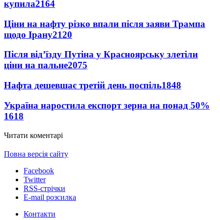
купила
2164
Ціни на нафту різко впали після заяви Трампа
щодо Ірану
2120
Після від’їзду Путіна у Красноярську злетіли
ціни на пальне
2075
Нафта дешевшає третій день поспіль
1848
Україна наростила експорт зерна на понад 50%
1618
Читати коментарі
Повна версія сайту
Facebook
Twitter
RSS-стрічки
E-mail розсилка
Контакти