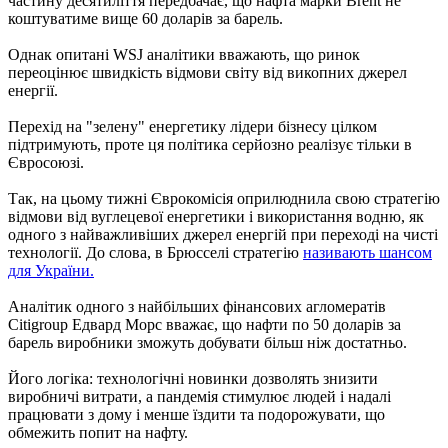
частину десятиліття передбачає, що нафта марки Brent не
коштуватиме вище 60 доларів за барель.
Однак опитані WSJ аналітики вважають, що ринок
переоцінює швидкість відмови світу від викопних джерел
енергії.
Перехід на "зелену" енергетику лідери бізнесу цілком
підтримують, проте ця політика серйозно реалізує тільки в
Євросоюзі.
Так, на цьому тижні Єврокомісія оприлюднила свою стратегію
відмови від вуглецевої енергетики і використання водню, як
одного з найважливіших джерел енергій при переході на чисті
технології. До слова, в Брюсселі стратегію
називають шансом
для України.
Аналітик одного з найбільших фінансових агломератів
Citigroup Едвард Морс вважає, що нафти по 50 доларів за
барель виробники зможуть добувати більш ніж достатньо.
Його логіка: технологічні новинки дозволять знизити
виробничі витрати, а пандемія стимулює людей і надалі
працювати з дому і менше їздити та подорожувати, що
обмежить попит на нафту.