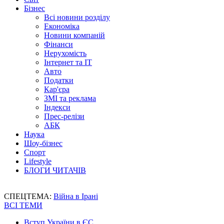
Бізнес
Всі новини розділу
Економіка
Новини компаній
Фінанси
Нерухомість
Інтернет та IT
Авто
Податки
Кар'єра
ЗМІ та реклама
Індекси
Прес-релізи
АБК
Наука
Шоу-бізнес
Спорт
Lifestyle
БЛОГИ ЧИТАЧІВ
СПЕЦТЕМА:
Війна в Ірані
ВСІ ТЕМИ
Вступ України в ЄС