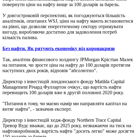
повернути ціни на нафту вище за 100 доларів за барель.
У довгостроковій перспективі, як погоджуються більшість
аналітиків, опитаних WSJ, ціни на нафту мають встановитися
на рівні, що дозволяє енергетичному сектору отримувати
вигоду, виробляючи достатню для задоволення потреб
кількість палива.
Без нафти. Як рятують економіку від коронакризи
Так, аналітик фінансового холдингу JPMorgan Крістіан Малек
на питання, чи зросте ціна на нафту до 100 доларів протягом
наступних двох років, відповів "абсолютно".
Директор з інвестицій лондонського фонду Matilda Capital
Management Річард Фуллартон очікує, що вартість нафти
перевищить 100 доларів вже в другій половині 2020 року.
"Питання в тому, чи маємо намір ми направляти капітал на
витяг нафти", - зазначив експерт.
Директор з інвестицій хедж-фонду Northern Trace Capital
Тревор Вудс вважає, що до 2025 року, незважаючи на тиск на
нафтовиробників, вартість нафти "досить легко" може досягти
150 доларів за барель.