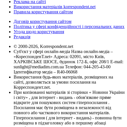
Реклама на сайті
Використання матеріалів korrespondent.net
Правила користування сайтом
Договір користування сайтом
Політика у сфері конфіденційності і персональних даних
Угода щодо користування
Редакція
© 2000-2026, Korrespondent.net
Суб'єкт у сфері онлайн-медіа Назва онлайн-медіа –
«КореспонденТ.net» Адреса: 02091, місто Київ,
ХАРКІВСЬКЕ ШОСЕ, будинок 172-Б, офіс 208/1 E-mail:
sunlight@mediadim.com.ua
Телефон: 044-205-43-00
Ідентифікатор медіа – R40-06068
Використання будь-яких матеріалів, розміщених на
сайті, дозволяється за умови посилання на
Корреспондент.net.
При копіюванні матеріалів зі сторінки « Новини України
і світу» , для інтернет - видань - обов'язкове пряме
відкрите для пошукових систем гіперпосилання .
Посилання має бути розміщена в незалежності від
повного або часткового використання матеріалів.
Гіперпосилання ( для інтернет - видань) - повинна бути
розміщена в підзаголовку або в першому абзаці