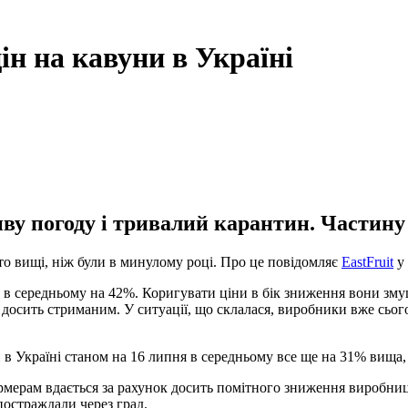
ін на кавуни в Україні
ву погоду і тривалий карантин. Частину 
то вищі, ніж були в минулому році. Про це повідомляє
EastFruit
у 
 в середньому на 42%. Коригувати ціни в бік зниження вони змуш
 досить стриманим. У ситуації, що склалася, виробники вже сього
и в Україні станом на 16 липня в середньому все ще на 31% вища,
рмерам вдається за рахунок досить помітного зниження виробницт
 постраждали через град.