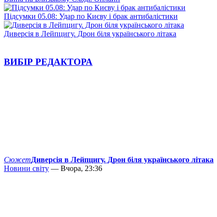
Підсумки 05.08: Удар по Києву і брак антибалістики
Диверсія в Лейпцигу. Дрон біля українського літака
ВИБІР РЕДАКТОРА
Сюжет
Диверсія в Лейпцигу. Дрон біля українського літака
Новини світу
— Вчора, 23:36