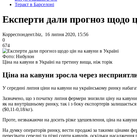
Теракт в Барселоні
Експерти дали прогноз щодо ц
Корреспондент.biz, 16 липня 2020, 15:56
0
674
Фото: Нибулон
Ціна на кавуни в Україні на третину вища, ніж торік
Ціна на кавуни зросла через несприятли
У середині липня ціни на кавуни на українському ринку набага
Зазначено, що з початку липня фермери знизили ціну на кавуни
як на внутрішньому ринку, так і з боку експортерів залишається
($0,11-0,18/кг).
Проте, незважаючи на досить різке здешевлення, ціна на кавун
На думку операторів ринку, вести продажі за такими цінами фе
пересівати середні та пізні сорти кавунів, оскільки насадження