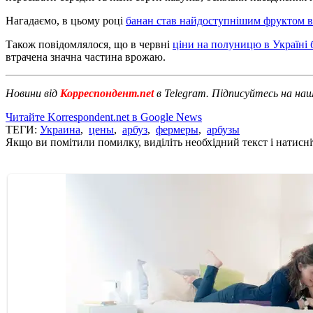
Нагадаємо, в цьому році
банан став найдоступнішим фруктом в 
Також повідомлялося, що в червні
ціни на полуницю в Україні 
втрачена значна частина врожаю.
Новини від
Корреспондент.net
в Telegram. Підписуйтесь на на
Читайте Korrespondent.net в Google News
ТЕГИ:
Украина
,
цены
,
арбуз
,
фермеры
,
арбузы
Якщо ви помітили помилку, виділіть необхідний текст і натисніт