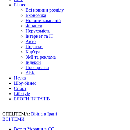
Бізнес
Всі новини розділу
Економіка
Новини компаній
Фінанси
Нерухомість
Інтернет та IT
Авто
Податки
Кар'єра
ЗМІ та реклама
Індекси
Прес-релізи
АБК
Наука
Шоу-бізнес
Спорт
Lifestyle
БЛОГИ ЧИТАЧІВ
СПЕЦТЕМА:
Війна в Ірані
ВСІ ТЕМИ
Вступ України в ЄС