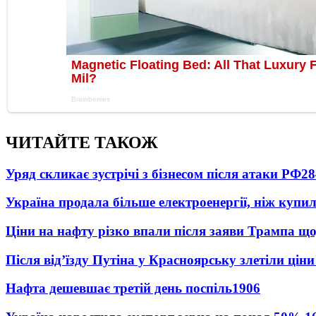
ЧИТАЙТЕ ТАКОЖ
Уряд скликає зустрічі з бізнесом після атаки РФ
28
Україна продала більше електроенергії, ніж купи
Ціни на нафту різко впали після заяви Трампа що
Після від’їзду Путіна у Красноярську злетіли цін
Нафта дешевшає третій день поспіль
1906