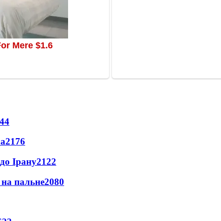
44
ла
2176
до Ірану
2122
и на пальне
2080