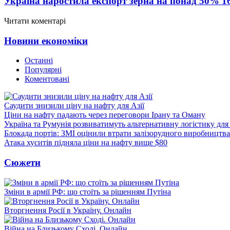
Україна наростила експорт зерна на понад 50%
1
Читати коментарі
Новини економіки
Останні
Популярні
Коментовані
Саудити знизили ціну на нафту для Азії
Ціни на нафту падають через переговори Ірану та Оману
Україна та Румунія розвиватимуть альтернативну логістику для
Блокада портів: ЗМІ оцінили втрати залізорудного виробництва
Атака хуситів підняла ціни на нафту вище $80
Сюжети
Зміни в армії РФ: що стоїть за рішенням Путіна
Вторгнення Росії в Україну. Онлайн
Війна на Близькому Сході. Онлайн