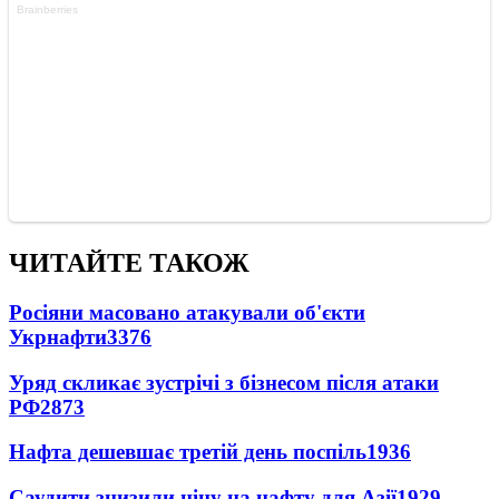
ЧИТАЙТЕ ТАКОЖ
Росіяни масовано атакували об'єкти
Укрнафти
3376
Уряд скликає зустрічі з бізнесом після атаки
РФ
2873
Нафта дешевшає третій день поспіль
1936
Саудити знизили ціну на нафту для Азії
1929