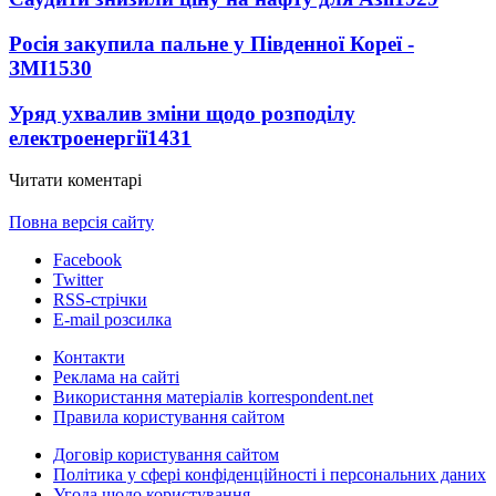
Росія закупила пальне у Південної Кореї -
ЗМІ
1530
Уряд ухвалив зміни щодо розподілу
електроенергії
1431
Читати коментарі
Повна версія сайту
Facebook
Twitter
RSS-стрічки
E-mail розсилка
Контакти
Реклама на сайті
Використання матеріалів korrespondent.net
Правила користування сайтом
Договір користування сайтом
Політика у сфері конфіденційності і персональних даних
Угода щодо користування