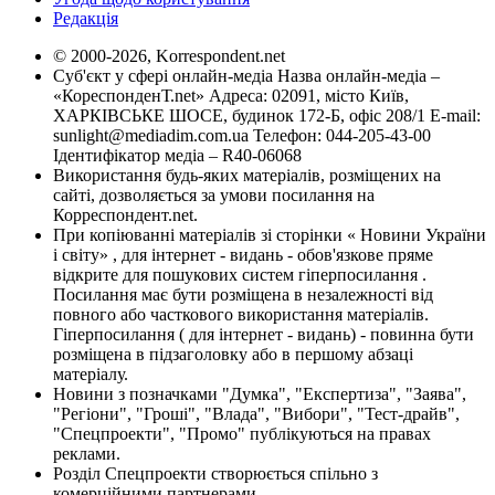
Редакція
© 2000-2026, Korrespondent.net
Суб'єкт у сфері онлайн-медіа Назва онлайн-медіа –
«КореспонденТ.net» Адреса: 02091, місто Київ,
ХАРКІВСЬКЕ ШОСЕ, будинок 172-Б, офіс 208/1 E-mail:
sunlight@mediadim.com.ua
Телефон: 044-205-43-00
Ідентифікатор медіа – R40-06068
Використання будь-яких матеріалів, розміщених на
сайті, дозволяється за умови посилання на
Корреспондент.net.
При копіюванні матеріалів зі сторінки « Новини України
і світу» , для інтернет - видань - обов'язкове пряме
відкрите для пошукових систем гіперпосилання .
Посилання має бути розміщена в незалежності від
повного або часткового використання матеріалів.
Гіперпосилання ( для інтернет - видань) - повинна бути
розміщена в підзаголовку або в першому абзаці
матеріалу.
Новини з позначками "Думка", "Експертиза", "Заява",
"Регіони", "Гроші", "Влада", "Вибори", "Тест-драйв",
"Спецпроекти", "Промо" публікуються на правах
реклами.
Розділ Спецпроекти створюється спільно з
комерційними партнерами.