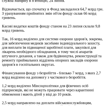
служба Мінфіну в п'ятницю, 24 липня.
Відзначається, що спочатку в Фонд закладалося 64,7 млрд грн.
З урахуванням прийнятих змін об'єм фонду склав 66 млрд
гривень.
Касові видатки коштів фонду станом на 23 липня склали 9,8
млрд гривень.
Так, 16 млрд виділено для системи охорони здоров'я, зокрема,
для забезпечення медиків засобами індивідуального захисту,
для виплати їм підвищеної заробітної плати, закупівлі для
лікарень необхідного обладнання, в тому числі апаратів
штучного дихання, а також для будівництва, реконструкції та
ремонту приймальних відділень опорних закладів охорони
здоров'я в госпітальних округах.
Фінансування фонду з безробіття - близько 7 млрд, з яких 2,7
млрд виділено на допомогу з часткового безробіття.
1,2 млрд виділено Мінсоцполітики для фізичних осіб
підприємців, які не можуть працювати через карантинні
обмеження і мають дітей у віці до 10 років.
2,5 млрд направлено на доплати військовослужбовцям,