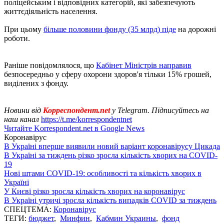
поліцейським і відповідних категорій, які забезпечують
життєдіяльність населення.
При цьому
більше половини фонду (35 млрд) піде
на дорожні
роботи.
Раніше повідомлялося, що
Кабінет Міністрів направив
безпосередньо у сферу охорони здоров'я тільки 15% грошей,
виділених з фонду.
Новини від
Корреспондент.net
у Telegram. Підписуйтесь на
наш канал
https://t.me/korrespondentnet
Читайте Korrespondent.net в Google News
Коронавірус
В Україні вперше виявили новий варіант коронавірусу Цикада
В Україні за тиждень різко зросла кількість хворих на COVID-
19
Нові штами COVID-19: особливості та кількість хворих в
Україні
У Києві різко зросла кількість хворих на коронавірус
В Україні утричі зросла кількість випадків COVID за тиждень
СПЕЦТЕМА:
Коронавірус
ТЕГИ:
бюджет
,
Минфин
,
Кабмин Украины
,
фонд