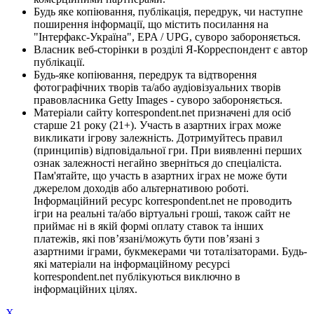
Будь яке копіювання, публікація, передрук, чи наступне
поширення інформації, що містить посилання на
"Інтерфакс-Україна", EPA / UPG, суворо забороняється.
Власник веб-сторінки в розділі Я-Корреспондент є автор
публікації.
Будь-яке копіювання, передрук та відтворення
фотографічних творів та/або аудіовізуальних творів
правовласника Getty Images - суворо забороняється.
Матеріали сайту korrespondent.net призначені для осіб
старше 21 року (21+). Участь в азартних іграх може
викликати ігрову залежність. Дотримуйтесь правил
(принципів) відповідальної гри. При виявленні перших
ознак залежності негайно зверніться до спеціаліста.
Пам'ятайте, що участь в азартних іграх не може бути
джерелом доходів або альтернативою роботі.
Інформаційний ресурс korrespondent.net не проводить
ігри на реальні та/або віртуальні гроші, також сайт не
приймає ні в якій формі оплату ставок та інших
платежів, які пов’язані/можуть бути пов’язані з
азартними іграми, букмекерами чи тоталізаторами. Будь-
які матеріали на інформаційному ресурсі
korrespondent.net публікуються виключно в
інформаційних цілях.
X