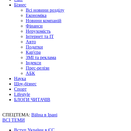
Бізнес
Всі новини розділу
Економіка
Новини компаній
Фінанси
Нерухомість
Інтернет та IT
Авто
Податки
Кар'єра
ЗМІ та реклама
Індекси
Прес-релізи
АБК
Наука
Шоу-бізнес
Спорт
Lifestyle
БЛОГИ ЧИТАЧІВ
СПЕЦТЕМА:
Війна в Ірані
ВСІ ТЕМИ
Вступ України в ЄС