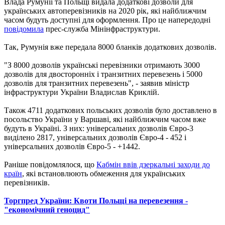
Влада Румунії та Польщі видала додаткові дозволи для
українських автоперевізників на 2020 рік, які найближчим
часом будуть доступні для оформлення. Про це напередодні
повідомила
прес-служба Мінінфраструктури.
Так, Румунія вже передала 8000 бланків додаткових дозволів.
"З 8000 дозволів українські перевізники отримають 3000
дозволів для двосторонніх і транзитних перевезень і 5000
дозволів для транзитних перевезень", - заявив міністр
інфраструктури України Владислав Криклій.
Також 4711 додаткових польських дозволів було доставлено в
посольство України у Варшаві, які найближчим часом вже
будуть в Україні. З них: універсальних дозволів Євро-3
виділено 2817, універсальних дозволів Євро-4 - 452 і
універсальних дозволів Євро-5 - +1442.
Раніше повідомлялося, що
Кабмін ввів дзеркальні заходи до
країн
, які встановлюють обмеження для українських
перевізників.
Торгпред України: Квоти Польщі на перевезення -
"економічний геноцид"