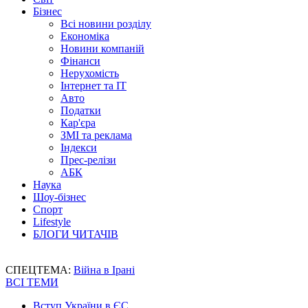
Бізнес
Всі новини розділу
Економіка
Новини компаній
Фінанси
Нерухомість
Інтернет та IT
Авто
Податки
Кар'єра
ЗМІ та реклама
Індекси
Прес-релізи
АБК
Наука
Шоу-бізнес
Спорт
Lifestyle
БЛОГИ ЧИТАЧІВ
СПЕЦТЕМА:
Війна в Ірані
ВСІ ТЕМИ
Вступ України в ЄС