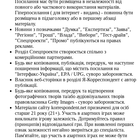
Посилання має бути розміщена в незалежності від
повного або часткового використання матеріалів.
Гіперпосилання ( для інтернет - видань) - повинна бути
розміщена в підзаголовку або в першому абзаці
матеріалу.
Новини з позначками "Думка", "Експертиза", "Заява",
"Регіони", "Гроші", "Влада", "Вибори", "Тест-драйв",
"Спецпроекти", "Промо" публікуються на правах
реклами.
Розділ Спецпроекти створюється спільно з
комерційними партнерами.
Будь яке копіювання, публікація, передрук, чи наступне
поширення інформації, що містить посилання на
"Інтерфакс-Україна", EPA / UPG, суворо забороняється.
Власник веб-сторінки в розділі Я-Корреспондент є автор
публікації.
Будь-яке копіювання, передрук та відтворення
фотографічних творів та/або аудіовізуальних творів
правовласника Getty Images - суворо забороняється.
Матеріали сайту korrespondent.net призначені для осіб
старше 21 року (21+). Участь в азартних іграх може
викликати ігрову залежність. Дотримуйтесь правил
(принципів) відповідальної гри. При виявленні перших
ознак залежності негайно зверніться до спеціаліста.
Пам'ятайте, що участь в азартних іграх не може бути