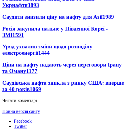
Укрнафти
3893
Саудити знизили ціну на нафту для Азії
1989
Росія закупила пальне у Південної Кореї -
ЗМІ
1591
Уряд ухвалив зміни щодо розподілу
електроенергії
1444
Ціни на нафту падають через переговори Ірану
та Оману
1177
Саудівська нафта зникла з ринку США: вперше
за 40 років
1069
Читати коментарі
Повна версія сайту
Facebook
Twitter