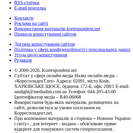
RSS-стрічки
E-mail розсилка
Контакти
Реклама на сайті
Використання матеріалів korrespondent.net
Правила користування сайтом
Договір користування сайтом
Політика у сфері конфіденційності і персональних даних
Угода щодо користування
Редакція
© 2000-2026, Korrespondent.net
Суб'єкт у сфері онлайн-медіа Назва онлайн-медіа –
«КореспонденТ.net» Адреса: 02091, місто Київ,
ХАРКІВСЬКЕ ШОСЕ, будинок 172-Б, офіс 208/1 E-mail:
sunlight@mediadim.com.ua
Телефон: 044-205-43-00
Ідентифікатор медіа – R40-06068
Використання будь-яких матеріалів, розміщених на
сайті, дозволяється за умови посилання на
Корреспондент.net.
При копіюванні матеріалів зі сторінки « Новини України
і світу» , для інтернет - видань - обов'язкове пряме
відкрите для пошукових систем гіперпосилання .