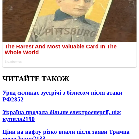
ЧИТАЙТЕ ТАКОЖ
Уряд скликає зустрічі з бізнесом після атаки
РФ
2852
Україна продала більше електроенергії, ніж
купила
2190
Ціни на нафту різко впали після заяви Трампа
щодо Ірану
2133