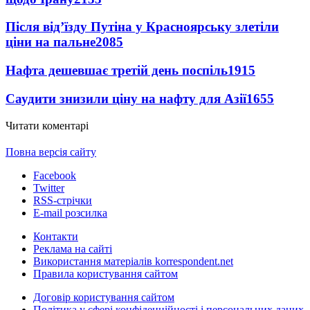
Після від’їзду Путіна у Красноярську злетіли
ціни на пальне
2085
Нафта дешевшає третій день поспіль
1915
Саудити знизили ціну на нафту для Азії
1655
Читати коментарі
Повна версія сайту
Facebook
Twitter
RSS-стрічки
E-mail розсилка
Контакти
Реклама на сайті
Використання матеріалів korrespondent.net
Правила користування сайтом
Договір користування сайтом
Політика у сфері конфіденційності і персональних даних