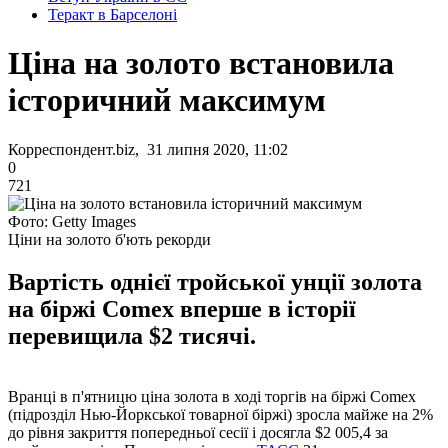
Теракт в Барселоні
Ціна на золото встановила
історичний максимум
Корреспондент.biz, 31 липня 2020, 11:02
0
721
Фото: Getty Images
Ціни на золото б'ють рекорди
Вартість однієї тройської унції золота
на біржі Comex вперше в історії
перевищила $2 тисячі.
Вранці в п'ятницю ціна золота в ході торгів на біржі Comex
(підрозділ Нью-Йоркської товарної біржі) зросла майже на 2%
до рівня закриття попередньої сесії і досягла $2 005,4 за