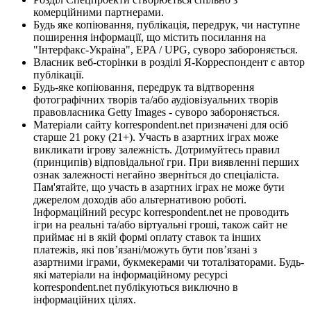
комерційними партнерами.
Будь яке копіювання, публікація, передрук, чи наступне
поширення інформації, що містить посилання на
"Інтерфакс-Україна", EPA / UPG, суворо забороняється.
Власник веб-сторінки в розділі Я-Корреспондент є автор
публікації.
Будь-яке копіювання, передрук та відтворення
фотографічних творів та/або аудіовізуальних творів
правовласника Getty Images - суворо забороняється.
Матеріали сайту korrespondent.net призначені для осіб
старше 21 року (21+). Участь в азартних іграх може
викликати ігрову залежність. Дотримуйтесь правил
(принципів) відповідальної гри. При виявленні перших
ознак залежності негайно зверніться до спеціаліста.
Пам'ятайте, що участь в азартних іграх не може бути
джерелом доходів або альтернативою роботі.
Інформаційний ресурс korrespondent.net не проводить
ігри на реальні та/або віртуальні гроші, також сайт не
приймає ні в якій формі оплату ставок та інших
платежів, які пов’язані/можуть бути пов’язані з
азартними іграми, букмекерами чи тоталізаторами. Будь-
які матеріали на інформаційному ресурсі
korrespondent.net публікуються виключно в
інформаційних цілях.