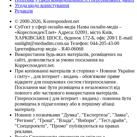
Угода щодо користування
Редакція
© 2000-2026, Korrespondent.net
Суб'єкт у сфері онлайн-медіа Назва онлайн-медіа –
«КореспонденТ.net» Адреса: 02091, місто Київ,
ХАРКІВСЬКЕ ШОСЕ, будинок 172-Б, офіс 208/1 E-mail:
sunlight@mediadim.com.ua
Телефон: 044-205-43-00
Ідентифікатор медіа – R40-06068
Використання будь-яких матеріалів, розміщених на
сайті, дозволяється за умови посилання на
Корреспондент.net.
При копіюванні матеріалів зі сторінки « Новини України
і світу» , для інтернет - видань - обов'язкове пряме
відкрите для пошукових систем гіперпосилання .
Посилання має бути розміщена в незалежності від
повного або часткового використання матеріалів.
Гіперпосилання ( для інтернет - видань) - повинна бути
розміщена в підзаголовку або в першому абзаці
матеріалу.
Новини з позначками "Думка", "Експертиза", "Заява",
"Регіони", "Гроші", "Влада", "Вибори", "Тест-драйв",
"Спецпроекти", "Промо" публікуються на правах
реклами.
Розділ Спецпроекти створюється спільно з