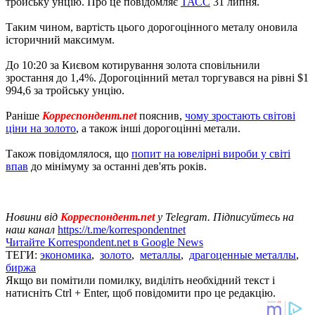
тройську унцію. Про це повідомляє
ТАСС
31 липня.
Таким чином, вартість цього дорогоцінного металу оновила
історичний максимум.
До 10:20 за Києвом котирування золота сповільнили
зростання до 1,4%. Дорогоцінний метал торгувався на рівні $1
994,6 за тройську унцію.
Раніше
Корреспондент.net
пояснив,
чому зростають світові
ціни на золото
, а також інші дорогоцінні метали.
Також повідомлялося, що
попит на ювелірні вироби у світі
впав
до мінімуму за останні дев'ять років.
Новини від
Корреспондент.net
у Telegram. Підписуйтесь на
наш канал
https://t.me/korrespondentnet
Читайте Korrespondent.net в Google News
ТЕГИ:
экономика
,
золото
,
металлы
,
драгоценные металлы
,
биржа
Якщо ви помітили помилку, виділіть необхідний текст і
натисніть Ctrl + Enter, щоб повідомити про це редакцію.