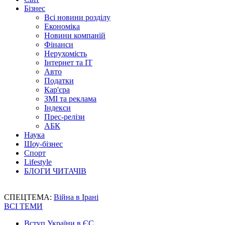
Бізнес
Всі новини розділу
Економіка
Новини компаній
Фінанси
Нерухомість
Інтернет та IT
Авто
Податки
Кар'єра
ЗМІ та реклама
Індекси
Прес-релізи
АБК
Наука
Шоу-бізнес
Спорт
Lifestyle
БЛОГИ ЧИТАЧІВ
СПЕЦТЕМА:
Війна в Ірані
ВСІ ТЕМИ
Вступ України в ЄС