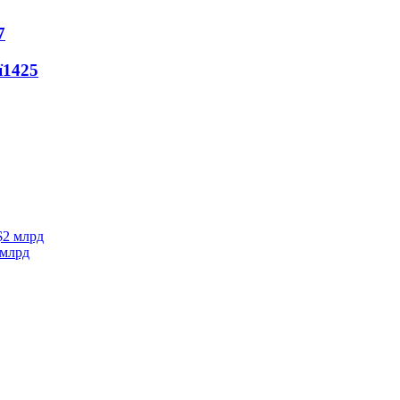
7
ї
1425
 млрд