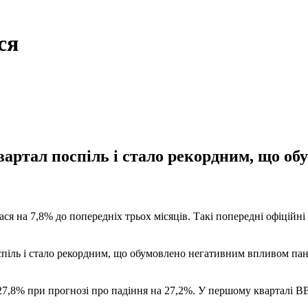
ся
вартал поспіль і стало рекордним, що о
лася на 7,8% до попередніх трьох місяців. Такі попередні офіцій
оспіль і стало рекордним, що обумовлено негативним впливом па
а 27,8% при прогнозі про падіння на 27,2%. У першому кварталі В