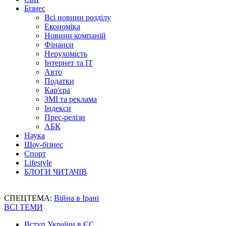
Бізнес
Всі новини розділу
Економіка
Новини компаній
Фінанси
Нерухомість
Інтернет та IT
Авто
Податки
Кар'єра
ЗМІ та реклама
Індекси
Прес-релізи
АБК
Наука
Шоу-бізнес
Спорт
Lifestyle
БЛОГИ ЧИТАЧІВ
СПЕЦТЕМА:
Війна в Ірані
ВСІ ТЕМИ
Вступ України в ЄС