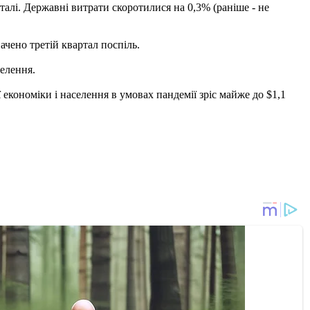
алі. Державні витрати скоротилися на 0,3% (раніше - не
ачено третій квартал поспіль.
селення.
 економіки і населення в умовах пандемії зріс майже до $1,1