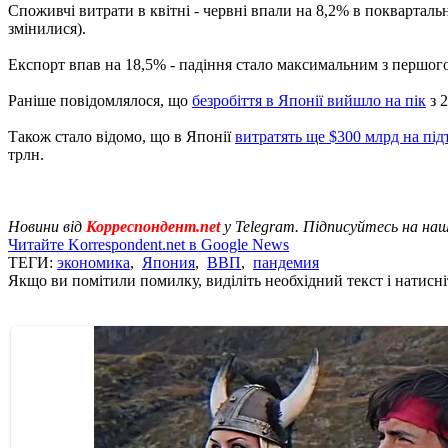
Споживчі витрати в квітні - червні впали на 8,2% в поквартал
змінилися).
Експорт впав на 18,5% - падіння стало максимальним з першого 
Раніше повідомлялося, що
безробіття в Японії вийшло на пік
з 2
Також стало відомо, що в Японії
витратять ще $300 млрд на під
трлн.
Новини від
Корреспондент.net
у Telegram. Підписуйтесь на на
Читайте Korrespondent.net в Google News
ТЕГИ:
экономика
,
Япония
,
ВВП
,
пандемия
Якщо ви помітили помилку, виділіть необхідний текст і натисніт