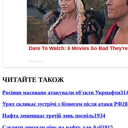
ЧИТАЙТЕ ТАКОЖ
Росіяни масовано атакували об'єкти Укрнафти
31
Уряд скликає зустрічі з бізнесом після атаки РФ
28
Нафта дешевшає третій день поспіль
1934
Саудити знизили ціну на нафту для Азії
1915