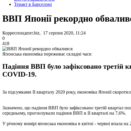
Теракт в Барселоні
ВВП Японії рекордно обвалив
Корреспондент.biz, 17 серпня 2020, 11:24
0
418
Японська економіка переживає складні часи
Падіння ВВП було зафіксовано третій к
COVID-19.
За підсумками II кварталу 2020 року, економіка Японії скороти
Зазначено, що падіння ВВП було зафіксовано третій квартал п
середньому, прогнозували падіння ВВП в II кварталі на 7,6%.
У річному вимірі японська економіка в квітні - червні впала н