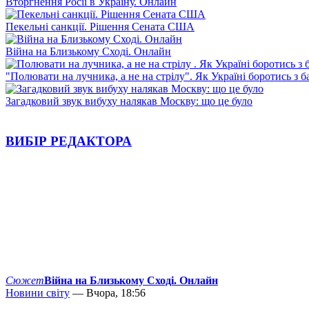
Вторгнення Росії в Україну. Онлайн
Пекельні санкції. Рішення Сената США
Війна на Близькому Сході. Онлайн
"Полювати на лучника, а не на стрілу". Як Україні боротись з 
Загадковий звук вибуху налякав Москву: що це було
ВИБІР РЕДАКТОРА
Сюжет
Війна на Близькому Сході. Онлайн
Новини світу
— Вчора, 18:56