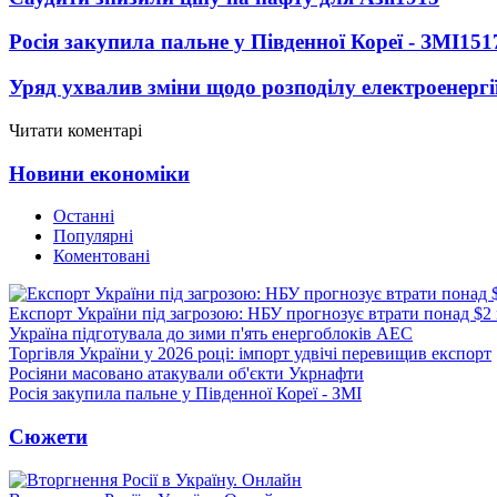
Росія закупила пальне у Південної Кореї - ЗМІ
151
Уряд ухвалив зміни щодо розподілу електроенергі
Читати коментарі
Новини економіки
Останні
Популярні
Коментовані
Експорт України під загрозою: НБУ прогнозує втрати понад $2
Україна підготувала до зими п'ять енергоблоків АЕС
Торгівля України у 2026 році: імпорт удвічі перевищив експорт
Росіяни масовано атакували об'єкти Укрнафти
Росія закупила пальне у Південної Кореї - ЗМІ
Сюжети