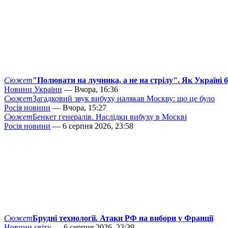
Сюжет
"Полювати на лучника, а не на стрілу". Як Україні 
Новини України
— Вчора, 16:36
Сюжет
Загадковий звук вибуху налякав Москву: що це було
Росія новини
— Вчора, 15:27
Сюжет
Бенкет генералів. Наслідки вибуху в Москві
Росія новини
— 6 серпня 2026, 23:58
Сюжет
Брудні технології. Атаки РФ на вибори у Франції
Новини світу
— 6 серпня 2026, 23:39