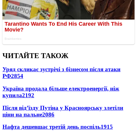
ЧИТАЙТЕ ТАКОЖ
Уряд скликає зустрічі з бізнесом після атаки
РФ
2854
Україна продала більше електроенергії, ніж
купила
2192
Після від’їзду Путіна у Красноярську злетіли
ціни на пальне
2086
Нафта дешевшає третій день поспіль
1915