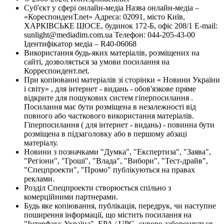
Суб'єкт у сфері онлайн-медіа Назва онлайн-медіа –
«КореспонденТ.net» Адреса: 02091, місто Київ,
ХАРКІВСЬКЕ ШОСЕ, будинок 172-Б, офіс 208/1 E-mail:
sunlight@mediadim.com.ua
Телефон: 044-205-43-00
Ідентифікатор медіа – R40-06068
Використання будь-яких матеріалів, розміщених на
сайті, дозволяється за умови посилання на
Корреспондент.net.
При копіюванні матеріалів зі сторінки « Новини України
і світу» , для інтернет - видань - обов'язкове пряме
відкрите для пошукових систем гіперпосилання .
Посилання має бути розміщена в незалежності від
повного або часткового використання матеріалів.
Гіперпосилання ( для інтернет - видань) - повинна бути
розміщена в підзаголовку або в першому абзаці
матеріалу.
Новини з позначками "Думка", "Експертиза", "Заява",
"Регіони", "Гроші", "Влада", "Вибори", "Тест-драйв",
"Спецпроекти", "Промо" публікуються на правах
реклами.
Розділ Спецпроекти створюється спільно з
комерційними партнерами.
Будь яке копіювання, публікація, передрук, чи наступне
поширення інформації, що містить посилання на
"Інтерфакс-Україна", EPA / UPG, суворо забороняється.