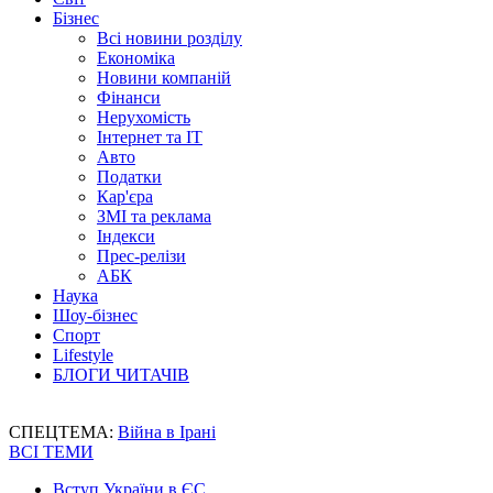
Бізнес
Всі новини розділу
Економіка
Новини компаній
Фінанси
Нерухомість
Інтернет та IT
Авто
Податки
Кар'єра
ЗМІ та реклама
Індекси
Прес-релізи
АБК
Наука
Шоу-бізнес
Спорт
Lifestyle
БЛОГИ ЧИТАЧІВ
СПЕЦТЕМА:
Війна в Ірані
ВСІ ТЕМИ
Вступ України в ЄС