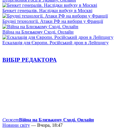
Бенкет генералів. Наслідки вибуху в Москві
Брудні технології. Атаки РФ на вибори у Франції
Війна на Близькому Сході. Онлайн
Ескалація для Європи. Російський дрон в Лейпцигу
ВИБІР РЕДАКТОРА
Сюжет
Війна на Близькому Сході. Онлайн
Новини світу
— Вчора, 18:47