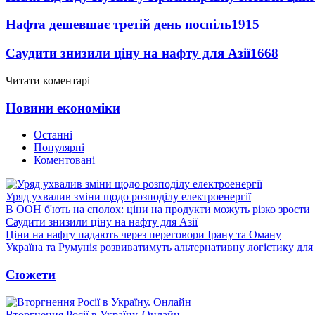
Нафта дешевшає третій день поспіль
1915
Саудити знизили ціну на нафту для Азії
1668
Читати коментарі
Новини економіки
Останні
Популярні
Коментовані
Уряд ухвалив зміни щодо розподілу електроенергії
В ООН б'ють на сполох: ціни на продукти можуть різко зрости
Саудити знизили ціну на нафту для Азії
Ціни на нафту падають через переговори Ірану та Оману
Україна та Румунія розвиватимуть альтернативну логістику для
Сюжети
Вторгнення Росії в Україну. Онлайн