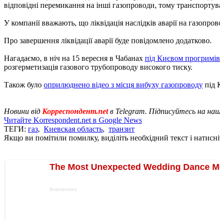
відповідні перемикання на інші газопроводи, тому транспорту
У компанії вважають, що ліквідація наслідків аварії на газопро
Про завершення ліквідації аварії буде повідомлено додатково.
Нагадаємо, в ніч на 15 вересня в Чабанах
під Києвом прогримі
розгерметизація газового трубопроводу високого тиску.
Також було
оприлюднено відео з місця вибуху газопроводу
під 
Новини від
Корреспондент.net
в Telegram. Підписуйтесь на на
Читайте Korrespondent.net в Google News
ТЕГИ:
газ
,
Киевская область
,
транзит
Якщо ви помітили помилку, виділіть необхідний текст і натисніт