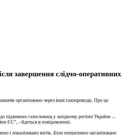
 після завершення слідчо-оперативних
ивачів організовано через інші газопроводи. Про це
о підземних газосховищ у західному регіоні України ...
ни ЄС", - йдеться в повідомленні.
чено і локалізовано витік. Було оперативно організовано