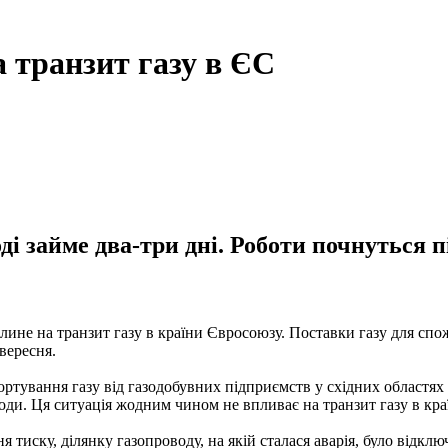
а транзит газу в ЄС
воді займе два-три дні. Роботи почнуться
лине на транзит газу в країни Євросоюзу. Поставки газу для спож
вересня.
тування газу від газодобувних підприємств у східних областях д
оди. Ця ситуація жодним чином не впливає на транзит газу в краї
 тиску, ділянку газопроводу, на якій сталася аварія, було відклю