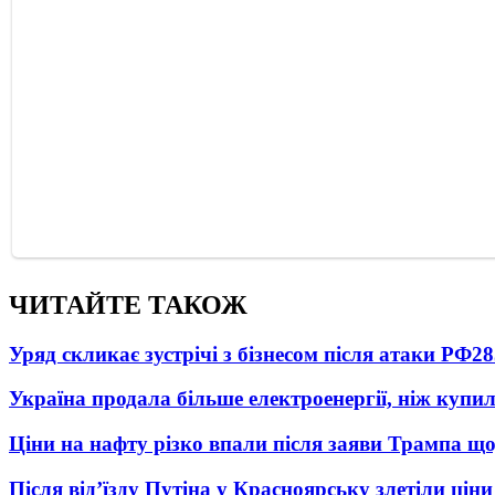
ЧИТАЙТЕ ТАКОЖ
Уряд скликає зустрічі з бізнесом після атаки РФ
28
Україна продала більше електроенергії, ніж купи
Ціни на нафту різко впали після заяви Трампа що
Після від’їзду Путіна у Красноярську злетіли цін