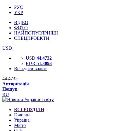
РУС
УКР
ВІДЕО
ФОТО
НАЙПОПУЛЯРНІШІ
СПЕЦПРОЕКТИ
USD
USD
44.4732
EUR
51.3093
Всі курси валют
44.4732
Авторизація
Пошук
RU
ВСІ РОЗДІЛИ
Головна
Україна
Місто
Світ