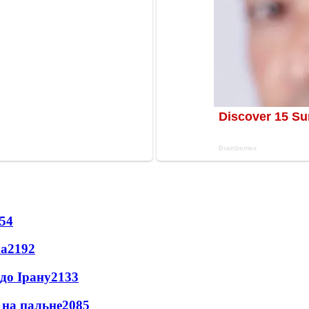
54
ла
2192
до Ірану
2133
и на пальне
2085