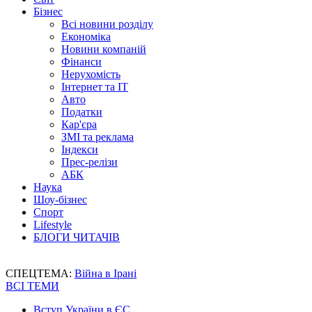
Бізнес
Всі новини розділу
Економіка
Новини компаній
Фінанси
Нерухомість
Інтернет та IT
Авто
Податки
Кар'єра
ЗМІ та реклама
Індекси
Прес-релізи
АБК
Наука
Шоу-бізнес
Спорт
Lifestyle
БЛОГИ ЧИТАЧІВ
СПЕЦТЕМА:
Війна в Ірані
ВСІ ТЕМИ
Вступ України в ЄС