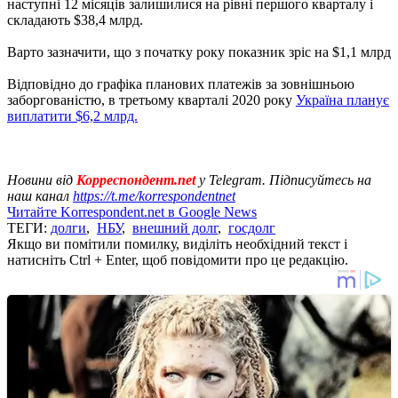
наступні 12 місяців залишилися на рівні першого кварталу і
складають $38,4 млрд.
Варто зазначити, що з початку року показник зріс на $1,1 млрд
Відповідно до графіка планових платежів за зовнішньою
заборгованістю, в третьому кварталі 2020 року
Україна планує
виплатити $6,2 млрд.
Новини від
Корреспондент.net
у Telegram. Підписуйтесь на
наш канал
https://t.me/korrespondentnet
Читайте Korrespondent.net в Google News
ТЕГИ:
долги
,
НБУ
,
внешний долг
,
госдолг
Якщо ви помітили помилку, виділіть необхідний текст і
натисніть Ctrl + Enter, щоб повідомити про це редакцію.