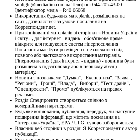
sunlight@mediadim.com.ua
Телефон: 044-205-43-00
Ідентифікатор медіа – R40-06068
Використання будь-яких матеріалів, розміщених на
сайті, дозволяється за умови посилання на
Корреспондент.net.
При копіюванні матеріалів зі сторінки « Новини України
і світу» , для інтернет - видань - обов'язкове пряме
відкрите для пошукових систем гіперпосилання .
Посилання має бути розміщена в незалежності від
повного або часткового використання матеріалів.
Гіперпосилання ( для інтернет - видань) - повинна бути
розміщена в підзаголовку або в першому абзаці
матеріалу.
Новини з позначками "Думка", "Експертиза", "Заява",
"Регіони", "Гроші", "Влада", "Вибори", "Тест-драйв",
"Спецпроекти", "Промо" публікуються на правах
реклами.
Розділ Спецпроекти створюється спільно з
комерційними партнерами.
Будь яке копіювання, публікація, передрук, чи наступне
поширення інформації, що містить посилання на
"Інтерфакс-Україна", EPA / UPG, суворо забороняється.
Власник веб-сторінки в розділі Я-Корреспондент є автор
публікації.
Будь-яке копіювання, передрук та відтворення