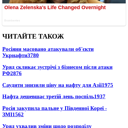
ЧИТАЙТЕ ТАКОЖ
Росіяни масовано атакували об'єкти
Укрнафти
3780
Уряд скликає зустрічі з бізнесом після атаки
РФ
2876
Саудити знизили ціну на нафту для Азії
1975
Нафта дешевшає третій день поспіль
1937
Росія закупила пальне у Південної Кореї -
ЗМІ
1562
Уряд ухвалив зміни щодо розподілу