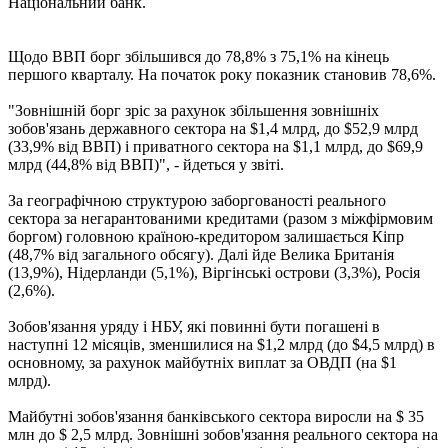
Національний банк.
Щодо ВВП борг збільшився до 78,8% з 75,1% на кінець
першого кварталу. На початок року показник становив 78,6%.
"Зовнішній борг зріс за рахунок збільшення зовнішніх
зобов'язань державного сектора на $1,4 млрд, до $52,9 млрд
(33,9% від ВВП) і приватного сектора на $1,1 млрд, до $69,9
млрд (44,8% від ВВП)", - йдеться у звіті.
За географічною структурою заборгованості реального
сектора за негарантованими кредитами (разом з міжфірмовим
боргом) головною країною-кредитором залишається Кіпр
(48,7% від загального обсягу). Далі йде Велика Британія
(13,9%), Нідерланди (5,1%), Віргінські острови (3,3%), Росія
(2,6%).
Зобов'язання уряду і НБУ, які повинні бути погашені в
наступні 12 місяців, зменшилися на $1,2 млрд (до $4,5 млрд) в
основному, за рахунок майбутніх виплат за ОВДП (на $1
млрд).
Майбутні зобов'язання банківського сектора виросли на $ 35
млн до $ 2,5 млрд. Зовнішні зобов'язання реального сектора на