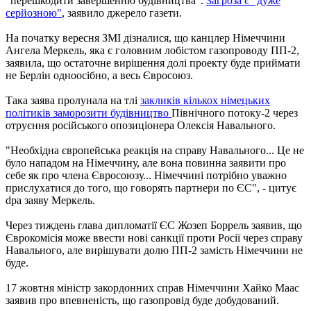
"перешкодити завершенню будівництва".
Загроза є "дуже
серйозною"
, заявило джерело газети.
На початку вересня ЗМІ дізналися, що канцлер Німеччини
Ангела Меркель, яка є головним лобістом газопроводу ПП-2,
заявила, що остаточне вирішення долі проекту буде приймати
не Берлін одноосібно, а весь Євросоюз.
Така заява пролунала на тлі
закликів кількох німецьких
політиків заморозити будівництво
Північного потоку-2 через
отруєння російського опозиціонера Олексія Навального.
"Необхідна європейська реакція на справу Навального... Це не
було нападом на Німеччину, але вона повинна заявити про
себе як про члена Євросоюзу... Німеччині потрібно уважно
прислухатися до того, що говорять партнери по ЄС", - цитує
dpa заяву Меркель.
Через тиждень глава дипломатії ЄС Жозеп Боррель заявив, що
Єврокомісія може ввести нові санкції проти Росії через справу
Навального, але вирішувати долю ПП-2 замість Німеччини не
буде.
17 жовтня міністр закордонних справ Німеччини Хайко Маас
заявив про впевненість, що газопровід буде добудований.