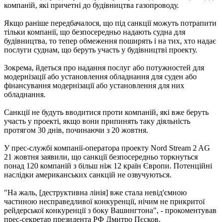
компаній, які причетні до будівництва газопроводу.
Якщо раніше передбачалося, що під санкції можуть потрапити
тільки компанії, що безпосередньо надають судна для
будівництва, то тепер обмеження поширять і на тих, хто надає
послуги суднам, що беруть участь у будівництві проекту.
Зокрема, йдеться про надання послуг або потужностей для
модернізації або установлення обладнання для суден або
фінансування модернізації або установлення для них
обладнання.
Санкції не будуть вводитися проти компаній, які вже беруть
участь у проекті, якщо вони припинять таку діяльність
протягом 30 днів, починаючи з 20 жовтня.
У прес-службі компанії-оператора проекту Nord Stream 2 AG
21 жовтня заявили, що санкції безпосередньо торкнуться
понад 120 компаній з більш ніж 12 країн Європи. Потенційні
наслідки американських санкцій не озвучуються.
"На жаль, [деструктивна лінія] вже стала невід'ємною
частиною несправедливої конкуренції, нічим не прикритої
рейдерської конкуренції з боку Вашингтона", - прокоментував
прес-секретар президента РФ Дмитро Пєсков.