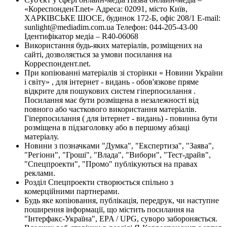
«КореспонденТ.net» Адреса: 02091, місто Київ,
ХАРКІВСЬКЕ ШОСЕ, будинок 172-Б, офіс 208/1 E-mail:
sunlight@mediadim.com.ua
Телефон: 044-205-43-00
Ідентифікатор медіа – R40-06068
Використання будь-яких матеріалів, розміщених на
сайті, дозволяється за умови посилання на
Корреспондент.net.
При копіюванні матеріалів зі сторінки « Новини України
і світу» , для інтернет - видань - обов'язкове пряме
відкрите для пошукових систем гіперпосилання .
Посилання має бути розміщена в незалежності від
повного або часткового використання матеріалів.
Гіперпосилання ( для інтернет - видань) - повинна бути
розміщена в підзаголовку або в першому абзаці
матеріалу.
Новини з позначками "Думка", "Експертиза", "Заява",
"Регіони", "Гроші", "Влада", "Вибори", "Тест-драйв",
"Спецпроекти", "Промо" публікуються на правах
реклами.
Розділ Спецпроекти створюється спільно з
комерційними партнерами.
Будь яке копіювання, публікація, передрук, чи наступне
поширення інформації, що містить посилання на
"Інтерфакс-Україна", EPA / UPG, суворо забороняється.