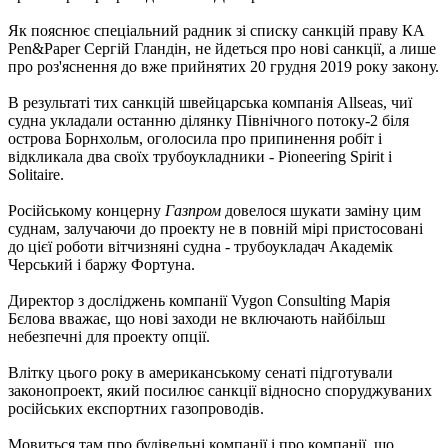
Як пояснює спеціальний радник зі списку санкцій праву КА
Pen&Paper Сергій Гландін, не йдеться про нові санкції, а лише
про роз'яснення до вже прийнятих 20 грудня 2019 року закону.
В результаті тих санкцій швейцарська компанія Allseas, чиї
судна укладали останню ділянку Північного потоку-2 біля
острова Борнхольм, оголосила про припинення робіт і
відкликала два своїх трубоукладники - Pioneering Spirit і
Solitaire.
Російському концерну
Газпром
довелося шукати заміну цим
суднам, залучаючи до проекту не в повній мірі пристосовані
до цієї роботи вітчизняні судна - трубоукладач Академік
Черський і баржу Фортуна.
Директор з досліджень компанії Vygon Consulting Марія
Бєлова вважає, що нові заходи не включають найбільш
небезпечні для проекту опції.
Влітку цього року в американському сенаті підготували
законопроект, який посилює санкції відносно споруджуваних
російських експортних газопроводів.
Мовиться там про будівельні компанії і про компанії, що