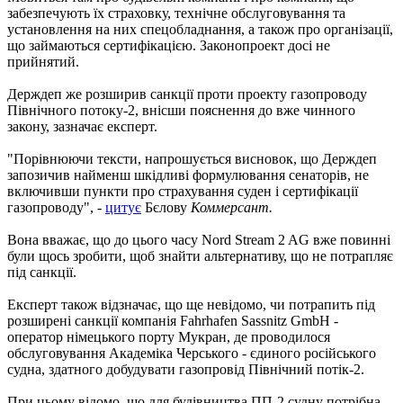
забезпечують їх страховку, технічне обслуговування та
установлення на них спецобладнання, а також про організації,
що займаються сертифікацією. Законопроект досі не
прийнятий.
Держдеп же розширив санкції проти проекту газопроводу
Північного потоку-2, внісши пояснення до вже чинного
закону, зазначає експерт.
"Порівнюючи тексти, напрошується висновок, що Держдеп
запозичив найменш шкідливі формулювання сенаторів, не
включивши пункти про страхування суден і сертифікації
газопроводу", -
цитує
Бєлову
Коммерсант.
Вона вважає, що до цього часу Nord Stream 2 AG вже повинні
були щось зробити, щоб знайти альтернативу, що не потрапляє
під санкції.
Експерт також відзначає, що ще невідомо, чи потрапить під
розширені санкції компанія Fahrhafen Sassnitz GmbH -
оператор німецького порту Мукран, де проводилося
обслуговування Академіка Черського - єдиного російського
судна, здатного добудувати газопровід Північний потік-2.
При цьому відомо, що для будівництва ПП-2 судну потрібна