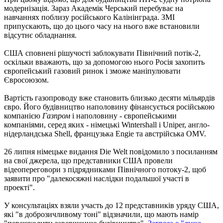
модернізація. Зараз Академік Черський перебуває на
навчаннях поблизу російського Калінінграда. ЗМІ
припускають, що до цього часу на нього вже встановили
відсутнє обладнання.
США сповнені рішучості заблокувати Північний потік-2,
оскільки вважають, що за допомогою нього Росія захопить
європейський газовий ринок і зможе маніпулювати
Євросоюзом.
Вартість газопроводу вже становить близько десяти мільярдів
євро. Його будівництво наполовину фінансується російською
компанією
Газпром
і наполовину - європейськими
компаніями, серед яких - німецькі Wintershall і Uniper, англо-
нідерландська Shell, французька Engie та австрійська OMV.
26 липня німецьке видання Die Welt повідомило з посиланням
на свої джерела, що представники США провели
відеопереговори з підрядниками Північного потоку-2, щоб
заявити про "далекосяжні наслідки подальшої участі в
проекті".
У консультаціях взяли участь до 12 представників уряду США,
які "в доброзичливому тоні" відзначили, що мають намір