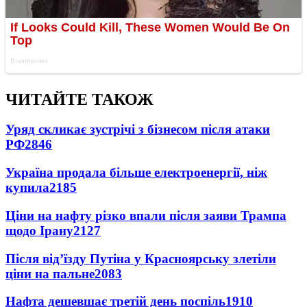
ЧИТАЙТЕ ТАКОЖ
Уряд скликає зустрічі з бізнесом після атаки
РФ
2846
Україна продала більше електроенергії, ніж
купила
2185
Ціни на нафту різко впали після заяви Трампа
щодо Ірану
2127
Після від’їзду Путіна у Красноярську злетіли
ціни на пальне
2083
Нафта дешевшає третій день поспіль
1910