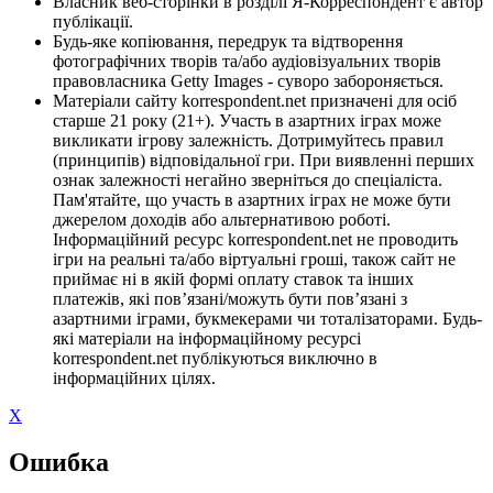
Власник веб-сторінки в розділі Я-Корреспондент є автор
публікації.
Будь-яке копіювання, передрук та відтворення
фотографічних творів та/або аудіовізуальних творів
правовласника Getty Images - суворо забороняється.
Матеріали сайту korrespondent.net призначені для осіб
старше 21 року (21+). Участь в азартних іграх може
викликати ігрову залежність. Дотримуйтесь правил
(принципів) відповідальної гри. При виявленні перших
ознак залежності негайно зверніться до спеціаліста.
Пам'ятайте, що участь в азартних іграх не може бути
джерелом доходів або альтернативою роботі.
Інформаційний ресурс korrespondent.net не проводить
ігри на реальні та/або віртуальні гроші, також сайт не
приймає ні в якій формі оплату ставок та інших
платежів, які пов’язані/можуть бути пов’язані з
азартними іграми, букмекерами чи тоталізаторами. Будь-
які матеріали на інформаційному ресурсі
korrespondent.net публікуються виключно в
інформаційних цілях.
X
Ошибка