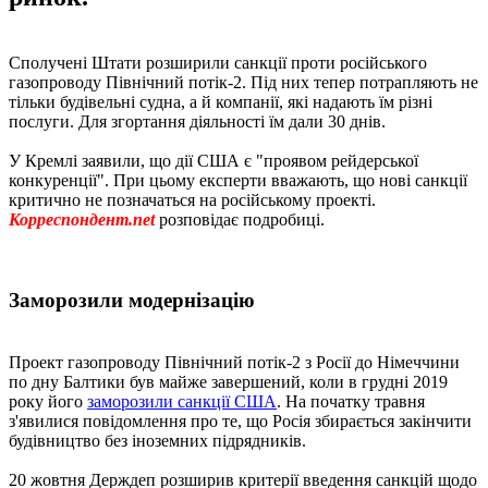
Сполучені Штати розширили санкції проти російського
газопроводу Північний потік-2. Під них тепер потрапляють не
тільки будівельні судна, а й компанії, які надають їм різні
послуги. Для згортання діяльності їм дали 30 днів.
У Кремлі заявили, що дії США є "проявом рейдерської
конкуренції". При цьому експерти вважають, що нові санкції
критично не позначаться на російському проекті.
Корреспондент.net
розповідає подробиці.
Заморозили модернізацію
Проект газопроводу Північний потік-2 з Росії до Німеччини
по дну Балтики був майже завершений, коли в грудні 2019
року його
заморозили санкції США
. На початку травня
з'явилися повідомлення про те, що Росія збирається закінчити
будівництво без іноземних підрядників.
20 жовтня Держдеп розширив критерії введення санкцій щодо