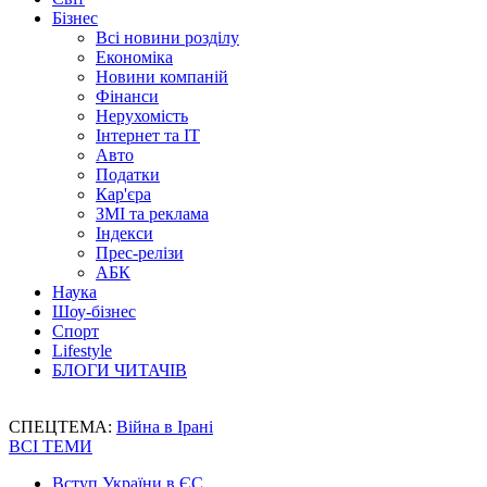
Бізнес
Всі новини розділу
Економіка
Новини компаній
Фінанси
Нерухомість
Інтернет та IT
Авто
Податки
Кар'єра
ЗМІ та реклама
Індекси
Прес-релізи
АБК
Наука
Шоу-бізнес
Спорт
Lifestyle
БЛОГИ ЧИТАЧІВ
СПЕЦТЕМА:
Війна в Ірані
ВСІ ТЕМИ
Вступ України в ЄС