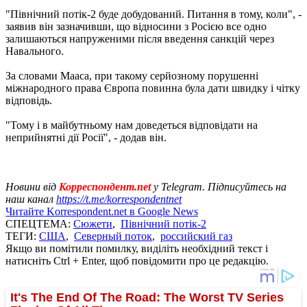
"Північний потік-2 буде добудований. Питання в тому, коли", -
заявив він зазначивши, що відносини з Росією все одно
залишаються напруженими після введення санкцій через
Навального.
За словами Мааса, при такому серйозному порушенні
міжнародного права Європа повинна була дати швидку і чітку
відповідь.
"Тому і в майбутньому нам доведеться відповідати на
неприйнятні дії Росії", - додав він.
Новини від
Корреспондент.net
у Telegram. Підписуйтесь на
наш канал
https://t.me/korrespondentnet
Читайте Korrespondent.net в Google News
СПЕЦТЕМА:
Сюжети
,
Північний потік-2
ТЕГИ:
США
,
Северный поток
,
российский газ
Якщо ви помітили помилку, виділіть необхідний текст і
натисніть Ctrl + Enter, щоб повідомити про це редакцію.