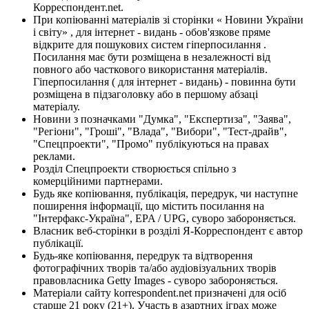
Корреспондент.net.
При копіюванні матеріалів зі сторінки « Новини України
і світу» , для інтернет - видань - обов'язкове пряме
відкрите для пошукових систем гіперпосилання .
Посилання має бути розміщена в незалежності від
повного або часткового використання матеріалів.
Гіперпосилання ( для інтернет - видань) - повинна бути
розміщена в підзаголовку або в першому абзаці
матеріалу.
Новини з позначками "Думка", "Експертиза", "Заява",
"Регіони", "Гроші", "Влада", "Вибори", "Тест-драйв",
"Спецпроекти", "Промо" публікуються на правах
реклами.
Розділ Спецпроекти створюється спільно з
комерційними партнерами.
Будь яке копіювання, публікація, передрук, чи наступне
поширення інформації, що містить посилання на
"Інтерфакс-Україна", EPA / UPG, суворо забороняється.
Власник веб-сторінки в розділі Я-Корреспондент є автор
публікації.
Будь-яке копіювання, передрук та відтворення
фотографічних творів та/або аудіовізуальних творів
правовласника Getty Images - суворо забороняється.
Матеріали сайту korrespondent.net призначені для осіб
старше 21 року (21+). Участь в азартних іграх може