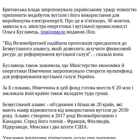
Британська влада запропонувала українському уряду повністю
припинити видобуток вугілля і його використання для
виробництва електроенергії. Про це в п'ятницю, 30 жовтня,
заявила в.о. міністра енергетики і вугільної промисловості
Ольга Буславець,
повідомило
видання
Ліга
.
"Від Великобританії надійшла пропозиція приєднатися до
Безвугільного альянсу, який дозволить залучити фінансовий
ресурс до реформування вугільної галузі", - сказала вона.
Буславець також зазначила, що Міністерство економіки й
енергетики Німеччини запропонувало створити мультифонд
для реформування вугільної галузі України.
За її словами, Німеччина в цей фонд готова внести € 20 млн і
закликала інші країни також вкладати туди гроші.
Безвугільний альянс - об'єднання з більш як 20 країн, які
мають намір відмовитися від використання вугілля до 2030
року. Альянс створено в 2017 році Великобританією і
Канадою. Серед його членів - Франція, Фінляндія,
Нідерланди, Мексика і два штати США.
Учасники ініціативи підписують угоду про поетапне