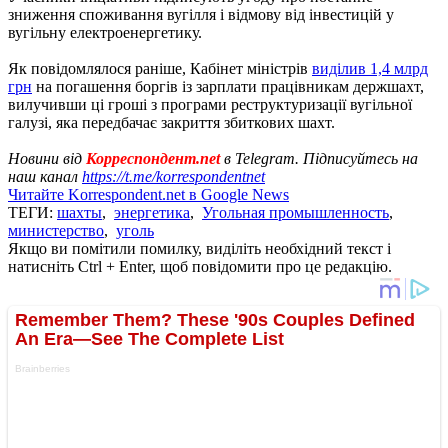
зниження споживання вугілля і відмову від інвестицій у
вугільну електроенергетику.
Як повідомлялося раніше, Кабінет міністрів
виділив 1,4 млрд
грн
на погашення боргів із зарплати працівникам держшахт,
вилучивши ці гроші з програми реструктуризації вугільної
галузі, яка передбачає закриття збиткових шахт.
Новини від
Корреспондент.net
в Telegram. Підписуйтесь на
наш канал
https://t.me/korrespondentnet
Читайте Korrespondent.net в Google News
ТЕГИ:
шахты
,
энергетика
,
Угольная промышленность
,
министерство
,
уголь
Якщо ви помітили помилку, виділіть необхідний текст і
натисніть Ctrl + Enter, щоб повідомити про це редакцію.