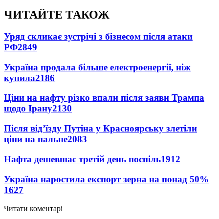
ЧИТАЙТЕ ТАКОЖ
Уряд скликає зустрічі з бізнесом після атаки
РФ
2849
Україна продала більше електроенергії, ніж
купила
2186
Ціни на нафту різко впали після заяви Трампа
щодо Ірану
2130
Після від’їзду Путіна у Красноярську злетіли
ціни на пальне
2083
Нафта дешевшає третій день поспіль
1912
Україна наростила експорт зерна на понад 50%
1627
Читати коментарі