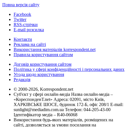
Повна версія сайту
Facebook
Twitter
RSS-стрічки
E-mail розсилка
Контакти
Реклама на сайті
Використання матеріалів korrespondent.net
Правила користування сайтом
Договір користування сайтом
Політика у сфері конфіденційності і персональних даних
Угода щодо користування
Редакція
© 2000-2026, Korrespondent.net
Суб'єкт у сфері онлайн-медіа Назва онлайн-медіа –
«КореспонденТ.net» Адреса: 02091, місто Київ,
ХАРКІВСЬКЕ ШОСЕ, будинок 172-Б, офіс 208/1 E-mail:
sunlight@mediadim.com.ua
Телефон: 044-205-43-00
Ідентифікатор медіа – R40-06068
Використання будь-яких матеріалів, розміщених на
сайті, дозволяється за умови посилання на