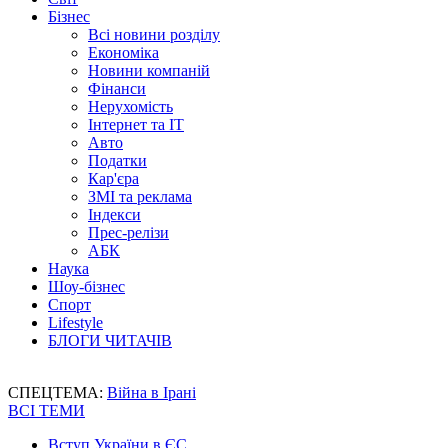
Бізнес
Всі новини розділу
Економіка
Новини компаній
Фінанси
Нерухомість
Інтернет та IT
Авто
Податки
Кар'єра
ЗМІ та реклама
Індекси
Прес-релізи
АБК
Наука
Шоу-бізнес
Спорт
Lifestyle
БЛОГИ ЧИТАЧІВ
СПЕЦТЕМА:
Війна в Ірані
ВСІ ТЕМИ
Вступ України в ЄС