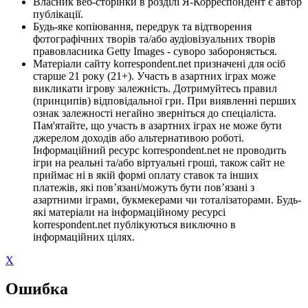
Власник веб-сторінки в розділі Я-Корреспондент є автор
публікації.
Будь-яке копіювання, передрук та відтворення
фотографічних творів та/або аудіовізуальних творів
правовласника Getty Images - суворо забороняється.
Матеріали сайту korrespondent.net призначені для осіб
старше 21 року (21+). Участь в азартних іграх може
викликати ігрову залежність. Дотримуйтесь правил
(принципів) відповідальної гри. При виявленні перших
ознак залежності негайно зверніться до спеціаліста.
Пам'ятайте, що участь в азартних іграх не може бути
джерелом доходів або альтернативою роботі.
Інформаційний ресурс korrespondent.net не проводить
ігри на реальні та/або віртуальні гроші, також сайт не
приймає ні в якій формі оплату ставок та інших
платежів, які пов’язані/можуть бути пов’язані з
азартними іграми, букмекерами чи тоталізаторами. Будь-
які матеріали на інформаційному ресурсі
korrespondent.net публікуються виключно в
інформаційних цілях.
X
Ошибка