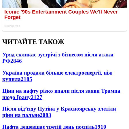
ЧИТАЙТЕ ТАКОЖ
Уряд скликає зустрічі з бізнесом після атаки
РФ
2846
Україна продала більше електроенергії, ніж
купила
2185
Ціни на нафту різко впали після заяви Трампа
щодо Ірану
2127
Після від’їзду Путіна у Красноярську злетіли
ціни на пальне
2083
Нафта дешевшає третій день поспіль
1910