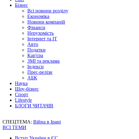
Бізнес
Всі новини розділу
Економіка
Новини компаній
Фінанси
Нерухомість
Інтернет та IT
Авто
Податки
Кар'єра
ЗМІ та реклама
Індекси
Прес-релізи
АБК
Наука
Шоу-бізнес
Спорт
Lifestyle
БЛОГИ ЧИТАЧІВ
СПЕЦТЕМА:
Війна в Ірані
ВСІ ТЕМИ
Вступ України в ЄС