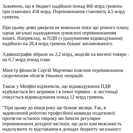
Зазначено, що в бюджет надійшло понад 460 млрд гривень
при планових 458 млрд. Перевиконання становить 4,5 млрд
гривень.
При цьому деякі джерела не виконали поки що річного плану,
однак загальні надходження зумовлені перевиконанням
інших. Наприклад, за ПДВ (з урахуванням відшкодування)
надійшло на 28,4 млрд гривень більше запланованого.
Адмінштрафів зібрали на 2,2 млрд, акцизів на ввезені товари -
на 0,7 млрд понад план.
Міністр фінансів Сергій Марченко пояснив перевиконання
скороченням обсягів тіньових операцій.
Також у Мінфіні відзначили, що відшкодування ПДВ
відбувається без затримок і в певні терміни - в листопаді
очікується відшкодування понад 12 млрд гривень.
"При цьому до кінця року ще більше місяця. Так, я
задоволений роботою професійної команди податкової:
протягом останніх півроку ми бачили регулярне
перевиконання дохідної частини, що дало нам можливість
надолужити те відставання в доходах бюджету загального