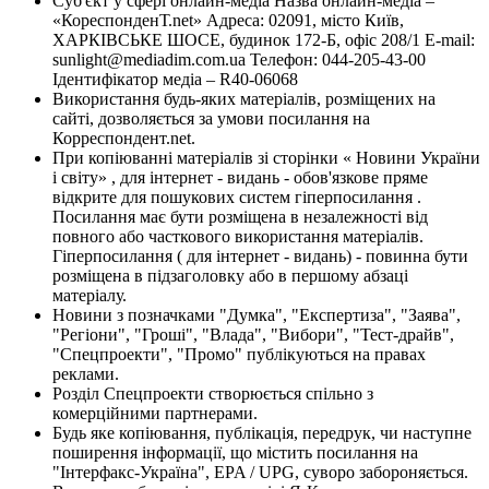
Суб'єкт у сфері онлайн-медіа Назва онлайн-медіа –
«КореспонденТ.net» Адреса: 02091, місто Київ,
ХАРКІВСЬКЕ ШОСЕ, будинок 172-Б, офіс 208/1 E-mail:
sunlight@mediadim.com.ua
Телефон: 044-205-43-00
Ідентифікатор медіа – R40-06068
Використання будь-яких матеріалів, розміщених на
сайті, дозволяється за умови посилання на
Корреспондент.net.
При копіюванні матеріалів зі сторінки « Новини України
і світу» , для інтернет - видань - обов'язкове пряме
відкрите для пошукових систем гіперпосилання .
Посилання має бути розміщена в незалежності від
повного або часткового використання матеріалів.
Гіперпосилання ( для інтернет - видань) - повинна бути
розміщена в підзаголовку або в першому абзаці
матеріалу.
Новини з позначками "Думка", "Експертиза", "Заява",
"Регіони", "Гроші", "Влада", "Вибори", "Тест-драйв",
"Спецпроекти", "Промо" публікуються на правах
реклами.
Розділ Спецпроекти створюється спільно з
комерційними партнерами.
Будь яке копіювання, публікація, передрук, чи наступне
поширення інформації, що містить посилання на
"Інтерфакс-Україна", EPA / UPG, суворо забороняється.