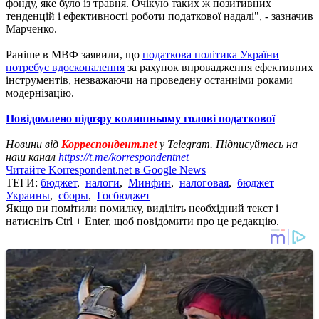
фонду, яке було із травня. Очікую таких ж позитивних
тенденцій і ефективності роботи податкової надалі", - зазначив
Марченко.
Раніше в МВФ заявили, що
податкова політика України
потребує вдосконалення
за рахунок впровадження ефективних
інструментів, незважаючи на проведену останніми роками
модернізацію.
Повідомлено підозру колишньому голові податкової
Новини від
Корреспондент.net
у Telegram. Підписуйтесь на
наш канал
https://t.me/korrespondentnet
Читайте Korrespondent.net в Google News
ТЕГИ:
бюджет
,
налоги
,
Минфин
,
налоговая
,
бюджет
Украины
,
сборы
,
Госбюджет
Якщо ви помітили помилку, виділіть необхідний текст і
натисніть Ctrl + Enter, щоб повідомити про це редакцію.