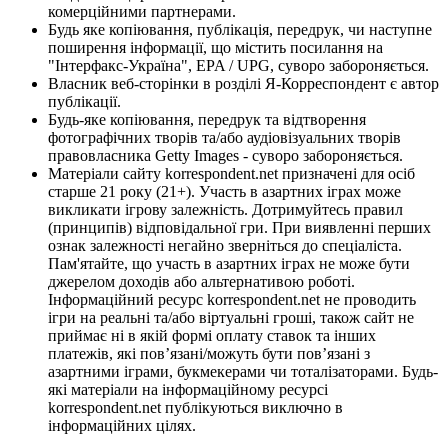
комерційними партнерами.
Будь яке копіювання, публікація, передрук, чи наступне
поширення інформації, що містить посилання на
"Інтерфакс-Україна", EPA / UPG, суворо забороняється.
Власник веб-сторінки в розділі Я-Корреспондент є автор
публікації.
Будь-яке копіювання, передрук та відтворення
фотографічних творів та/або аудіовізуальних творів
правовласника Getty Images - суворо забороняється.
Матеріали сайту korrespondent.net призначені для осіб
старше 21 року (21+). Участь в азартних іграх може
викликати ігрову залежність. Дотримуйтесь правил
(принципів) відповідальної гри. При виявленні перших
ознак залежності негайно зверніться до спеціаліста.
Пам'ятайте, що участь в азартних іграх не може бути
джерелом доходів або альтернативою роботі.
Інформаційний ресурс korrespondent.net не проводить
ігри на реальні та/або віртуальні гроші, також сайт не
приймає ні в якій формі оплату ставок та інших
платежів, які пов’язані/можуть бути пов’язані з
азартними іграми, букмекерами чи тоталізаторами. Будь-
які матеріали на інформаційному ресурсі
korrespondent.net публікуються виключно в
інформаційних цілях.