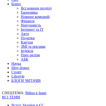
Бізнес
Всі новини розділу
Економіка
Новини компаній
Фінанси
Нерухомість
Інтернет та IT
Авто
Податки
Кар'єра
ЗМІ та реклама
Індекси
Прес-релізи
АБК
Наука
Шоу-бізнес
Спорт
Lifestyle
БЛОГИ ЧИТАЧІВ
СПЕЦТЕМА:
Війна в Ірані
ВСІ ТЕМИ
Вступ України в ЄС