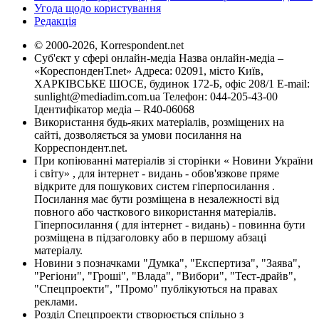
Угода щодо користування
Редакція
© 2000-2026, Korrespondent.net
Суб'єкт у сфері онлайн-медіа Назва онлайн-медіа –
«КореспонденТ.net» Адреса: 02091, місто Київ,
ХАРКІВСЬКЕ ШОСЕ, будинок 172-Б, офіс 208/1 E-mail:
sunlight@mediadim.com.ua
Телефон: 044-205-43-00
Ідентифікатор медіа – R40-06068
Використання будь-яких матеріалів, розміщених на
сайті, дозволяється за умови посилання на
Корреспондент.net.
При копіюванні матеріалів зі сторінки « Новини України
і світу» , для інтернет - видань - обов'язкове пряме
відкрите для пошукових систем гіперпосилання .
Посилання має бути розміщена в незалежності від
повного або часткового використання матеріалів.
Гіперпосилання ( для інтернет - видань) - повинна бути
розміщена в підзаголовку або в першому абзаці
матеріалу.
Новини з позначками "Думка", "Експертиза", "Заява",
"Регіони", "Гроші", "Влада", "Вибори", "Тест-драйв",
"Спецпроекти", "Промо" публікуються на правах
реклами.
Розділ Спецпроекти створюється спільно з