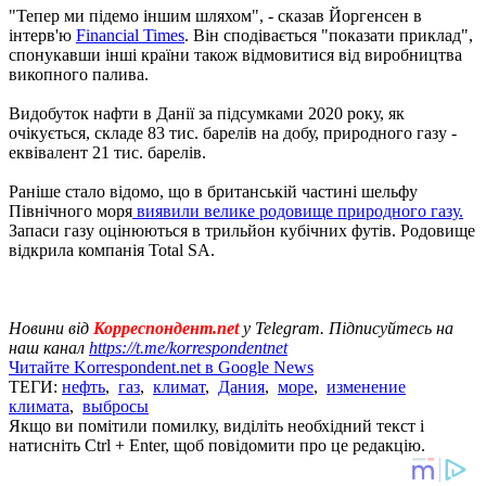
"Тепер ми підемо іншим шляхом", - сказав Йоргенсен в
інтерв'ю
Financial Times
. Він сподівається "показати приклад",
спонукавши інші країни також відмовитися від виробництва
викопного палива.
Видобуток нафти в Данії за підсумками 2020 року, як
очікується, складе 83 тис. барелів на добу, природного газу -
еквівалент 21 тис. барелів.
Раніше стало відомо, що в британській частині шельфу
Північного моря
виявили велике родовище природного газу.
Запаси газу оцінюються в трильйон кубічних футів. Родовище
відкрила компанія Total SA.
Новини від
Корреспондент.net
у Telegram. Підписуйтесь на
наш канал
https://t.me/korrespondentnet
Читайте Korrespondent.net в Google News
ТЕГИ:
нефть
,
газ
,
климат
,
Дания
,
море
,
изменение
климата
,
выбросы
Якщо ви помітили помилку, виділіть необхідний текст і
натисніть Ctrl + Enter, щоб повідомити про це редакцію.