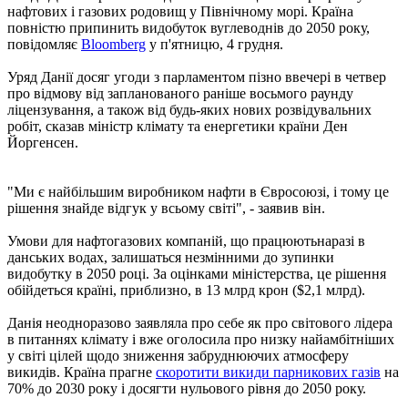
нафтових і газових родовищ у Північному морі. Країна
повністю припинить видобуток вуглеводнів до 2050 року,
повідомляє
Bloomberg
у п'ятницю, 4 грудня.
Уряд Данії досяг угоди з парламентом пізно ввечері в четвер
про відмову від запланованого раніше восьмого раунду
ліцензування, а також від будь-яких нових розвідувальних
робіт, сказав міністр клімату та енергетики країни Ден
Йоргенсен.
"Ми є найбільшим виробником нафти в Євросоюзі, і тому це
рішення знайде відгук у всьому світі", - заявив він.
Умови для нафтогазових компаній, що працюютьнаразі в
данських водах, залишаться незмінними до зупинки
видобутку в 2050 році. За оцінками міністерства, це рішення
обійдеться країні, приблизно, в 13 млрд крон ($2,1 млрд).
Данія неодноразово заявляла про себе як про світового лідера
в питаннях клімату і вже оголосила про низку найамбітніших
у світі цілей щодо зниження забруднюючих атмосферу
викидів. Країна прагне
скоротити викиди парникових газів
на
70% до 2030 року і досягти нульового рівня до 2050 року.