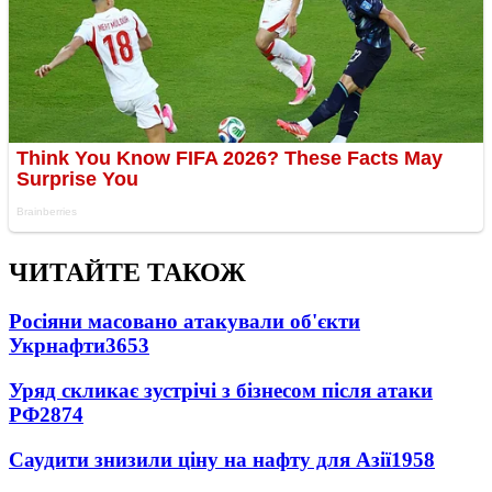
ЧИТАЙТЕ ТАКОЖ
Росіяни масовано атакували об'єкти
Укрнафти
3653
Уряд скликає зустрічі з бізнесом після атаки
РФ
2874
Саудити знизили ціну на нафту для Азії
1958