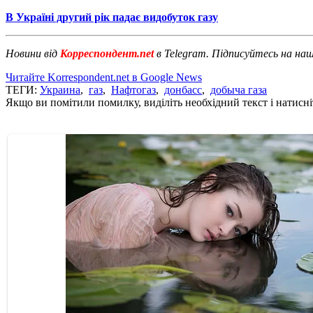
В Україні другий рік падає видобуток газу
Новини від
Корреспондент.net
в Telegram. Підписуйтесь на на
Читайте Korrespondent.net в Google News
ТЕГИ:
Украина
,
газ
,
Нафтогаз
,
донбасс
,
добыча газа
Якщо ви помітили помилку, виділіть необхідний текст і натисніт