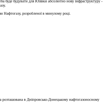
еба буде будувати для Юзівки абсолютно нову інфраструктуру -
азу.
зи Нафтогазу, розробленої в минулому році.
она розташована в Дніпровсько-Донецькому нафтогазоносному