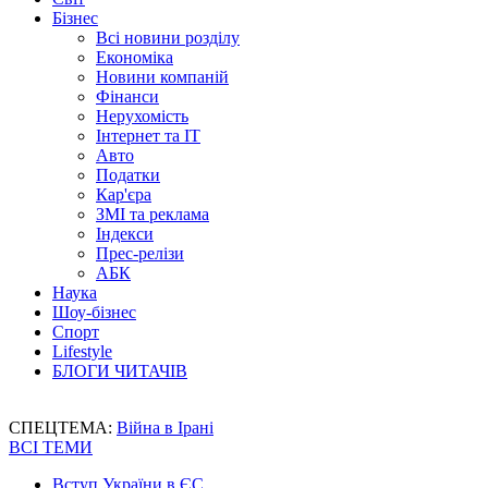
Бізнес
Всі новини розділу
Економіка
Новини компаній
Фінанси
Нерухомість
Інтернет та IT
Авто
Податки
Кар'єра
ЗМІ та реклама
Індекси
Прес-релізи
АБК
Наука
Шоу-бізнес
Спорт
Lifestyle
БЛОГИ ЧИТАЧІВ
СПЕЦТЕМА:
Війна в Ірані
ВСІ ТЕМИ
Вступ України в ЄС