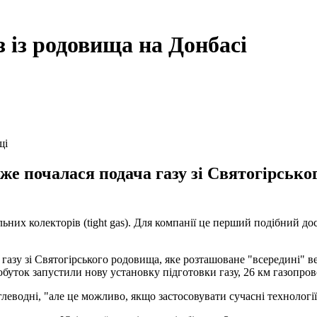
з із родовища на Донбасі
щі
же почалася подача газу зі Святогірсько
ьних колекторів (tight gas). Для компанії це перший подібний дос
 газу зі Святогірського родовища, яке розташоване "всередині" 
буток запустили нову установку підготовки газу, 26 км газопрово
леводні, "але це можливо, якщо застосовувати сучасні технології