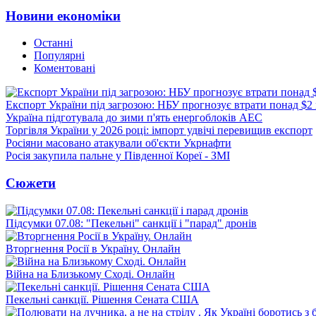
Новини економіки
Останні
Популярні
Коментовані
Експорт України під загрозою: НБУ прогнозує втрати понад $2
Україна підготувала до зими п'ять енергоблоків АЕС
Торгівля України у 2026 році: імпорт удвічі перевищив експорт
Росіяни масовано атакували об'єкти Укрнафти
Росія закупила пальне у Південної Кореї - ЗМІ
Сюжети
Підсумки 07.08: "Пекельні" санкції і "парад" дронів
Вторгнення Росії в Україну. Онлайн
Війна на Близькому Сході. Онлайн
Пекельні санкції. Рішення Сената США