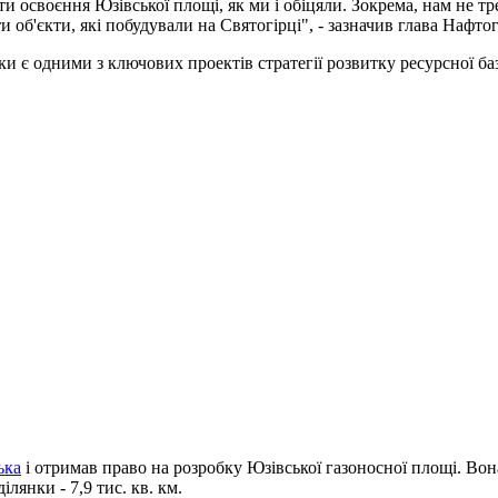
и освоєння Юзівської площі, як ми і обіцяли. Зокрема, нам не тр
б'єкти, які побудували на Святогірці", - зазначив глава Нафтог
ки є одними з ключових проектів стратегії розвитку ресурсної ба
ька
і отримав право на розробку Юзівської газоносної площі. В
лянки - 7,9 тис. кв. км.