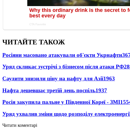
ЧИТАЙТЕ ТАКОЖ
Росіяни масовано атакували об'єкти Укрнафти
36
Уряд скликає зустрічі з бізнесом після атаки РФ
28
Саудити знизили ціну на нафту для Азії
1963
Нафта дешевшає третій день поспіль
1937
Росія закупила пальне у Південної Кореї - ЗМІ
155
Уряд ухвалив зміни щодо розподілу електроенергі
Читати коментарі