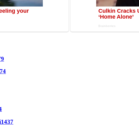
79
74
4
ї
1437