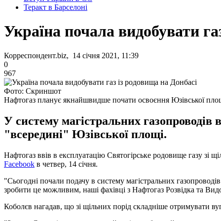
Теракт в Барселоні
Україна почала видобувати га
Корреспондент.biz, 14 січня 2021, 11:39
0
967
Фото: Скриншот
Нафтогаз планує якнайшвидше почати освоєння Юзівської пло
У систему магістральних газопроводів в
"всередині" Юзівської площі.
Нафтогаз ввів в експлуатацію Святогірське родовище газу зі щіл
Facebook
в четвер, 14 січня.
"Сьогодні почали подачу в систему магістральних газопроводів
зробити це можливим, наші фахівці з Нафтогаз Розвідка та Видо
Коболєв нагадав, що зі щільних порід складніше отримувати вуг