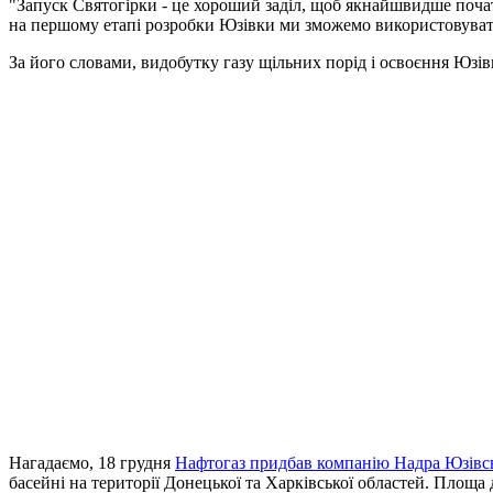
"Запуск Святогірки - це хороший заділ, щоб якнайшвидше почат
на першому етапі розробки Юзівки ми зможемо використовувати о
За його словами, видобутку газу щільних порід і освоєння Юзів
Нагадаємо, 18 грудня
Нафтогаз придбав компанію Надра Юзівс
басейні на території Донецької та Харківської областей. Площа ді