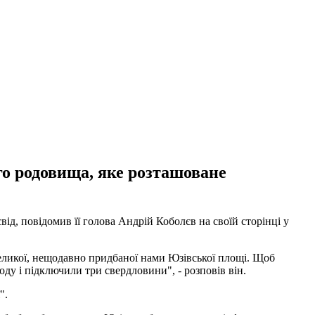
го родовища, яке розташоване
від, повідомив її голова Андрій Коболєв на своїй сторінці у
великої, нещодавно придбаної нами Юзівської площі. Щоб
ду і підключили три свердловини", - розповів він.
".