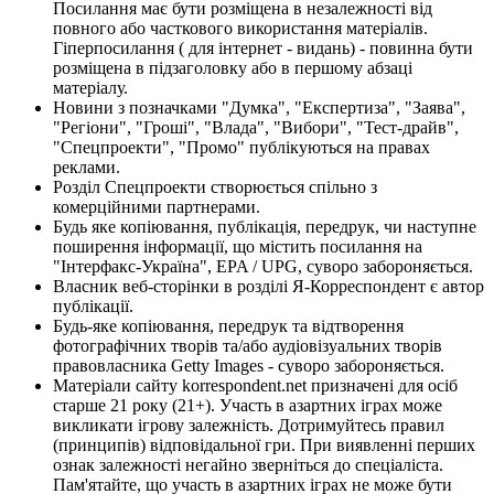
Посилання має бути розміщена в незалежності від
повного або часткового використання матеріалів.
Гіперпосилання ( для інтернет - видань) - повинна бути
розміщена в підзаголовку або в першому абзаці
матеріалу.
Новини з позначками "Думка", "Експертиза", "Заява",
"Регіони", "Гроші", "Влада", "Вибори", "Тест-драйв",
"Спецпроекти", "Промо" публікуються на правах
реклами.
Розділ Спецпроекти створюється спільно з
комерційними партнерами.
Будь яке копіювання, публікація, передрук, чи наступне
поширення інформації, що містить посилання на
"Інтерфакс-Україна", EPA / UPG, суворо забороняється.
Власник веб-сторінки в розділі Я-Корреспондент є автор
публікації.
Будь-яке копіювання, передрук та відтворення
фотографічних творів та/або аудіовізуальних творів
правовласника Getty Images - суворо забороняється.
Матеріали сайту korrespondent.net призначені для осіб
старше 21 року (21+). Участь в азартних іграх може
викликати ігрову залежність. Дотримуйтесь правил
(принципів) відповідальної гри. При виявленні перших
ознак залежності негайно зверніться до спеціаліста.
Пам'ятайте, що участь в азартних іграх не може бути