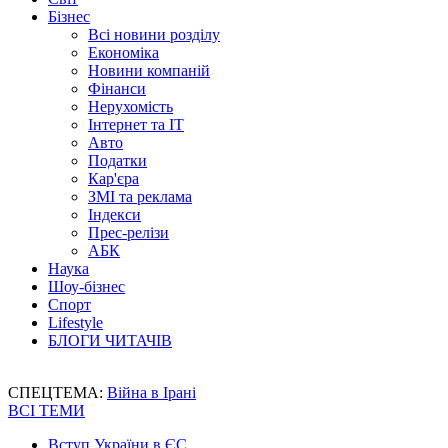
Бізнес
Всі новини розділу
Економіка
Новини компаній
Фінанси
Нерухомість
Інтернет та IT
Авто
Податки
Кар'єра
ЗМІ та реклама
Індекси
Прес-релізи
АБК
Наука
Шоу-бізнес
Спорт
Lifestyle
БЛОГИ ЧИТАЧІВ
СПЕЦТЕМА:
Війна в Ірані
ВСІ ТЕМИ
Вступ України в ЄС