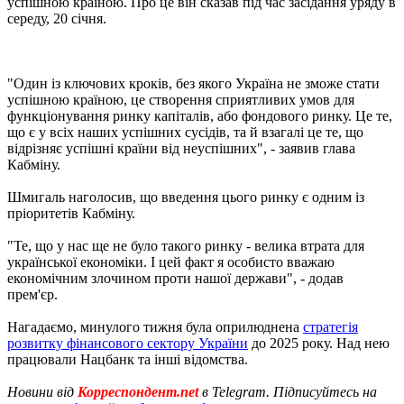
успішною країною. Про це він сказав під час засідання уряду в
середу, 20 січня.
"Один із ключових кроків, без якого Україна не зможе стати
успішною країною, це створення сприятливих умов для
функціонування ринку капіталів, або фондового ринку. Це те,
що є у всіх наших успішних сусідів, та й взагалі це те, що
відрізняє успішні країни від неуспішних", - заявив глава
Кабміну.
Шмигаль наголосив, що введення цього ринку є одним із
пріоритетів Кабміну.
"Те, що у нас ще не було такого ринку - велика втрата для
української економіки. І цей факт я особисто вважаю
економічним злочином проти нашої держави", - додав
прем'єр.
Нагадаємо, минулого тижня була оприлюднена
стратегія
розвитку фінансового сектору України
до 2025 року. Над нею
працювали Нацбанк та інші відомства.
Новини від
Корреспондент.net
в Telegram. Підписуйтесь на