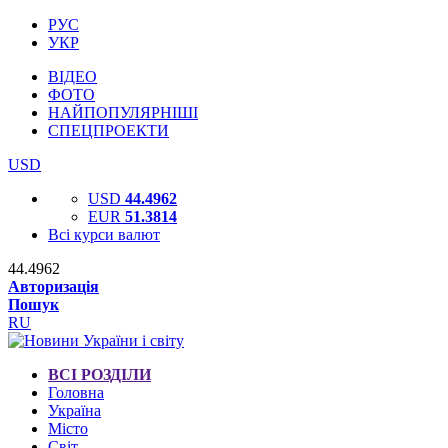
РУС
УКР
ВІДЕО
ФОТО
НАЙПОПУЛЯРНІШІ
СПЕЦПРОЕКТИ
USD
USD
44.4962
EUR
51.3814
Всі курси валют
44.4962
Авторизація
Пошук
RU
ВСІ РОЗДІЛИ
Головна
Україна
Місто
Світ