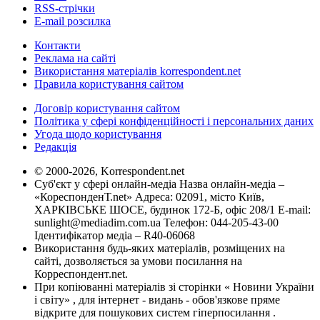
RSS-стрічки
E-mail розсилка
Контакти
Реклама на сайті
Використання матеріалів korrespondent.net
Правила користування сайтом
Договір користування сайтом
Політика у сфері конфіденційності і персональних даних
Угода щодо користування
Редакція
© 2000-2026, Korrespondent.net
Суб'єкт у сфері онлайн-медіа Назва онлайн-медіа –
«КореспонденТ.net» Адреса: 02091, місто Київ,
ХАРКІВСЬКЕ ШОСЕ, будинок 172-Б, офіс 208/1 E-mail:
sunlight@mediadim.com.ua
Телефон: 044-205-43-00
Ідентифікатор медіа – R40-06068
Використання будь-яких матеріалів, розміщених на
сайті, дозволяється за умови посилання на
Корреспондент.net.
При копіюванні матеріалів зі сторінки « Новини України
і світу» , для інтернет - видань - обов'язкове пряме
відкрите для пошукових систем гіперпосилання .