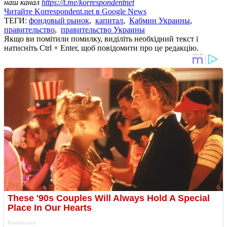
наш канал
https://t.me/korrespondentnet
Читайте Korrespondent.net в Google News
ТЕГИ:
фондовый рынок
,
капитал
,
Кабмин Украины
,
правительство
,
правительство Украины
Якщо ви помітили помилку, виділіть необхідний текст і
натисніть Ctrl + Enter, щоб повідомити про це редакцію.