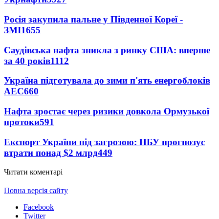
Росія закупила пальне у Південної Кореї -
ЗМІ
1655
Саудівська нафта зникла з ринку США: вперше
за 40 років
1112
Україна підготувала до зими п'ять енергоблоків
АЕС
660
Нафта зростає через ризики довкола Ормузької
протоки
591
Експорт України під загрозою: НБУ прогнозує
втрати понад $2 млрд
449
Читати коментарі
Повна версія сайту
Facebook
Twitter