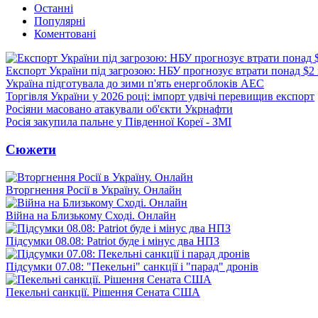
Останні
Популярні
Коментовані
Експорт України під загрозою: НБУ прогнозує втрати понад $2
Україна підготувала до зими п'ять енергоблоків АЕС
Торгівля України у 2026 році: імпорт удвічі перевищив експорт
Росіяни масовано атакували об'єкти Укрнафти
Росія закупила пальне у Південної Кореї - ЗМІ
Сюжети
Вторгнення Росії в Україну. Онлайн
Війна на Близькому Сході. Онлайн
Підсумки 08.08: Patriot буде і мінус два НПЗ
Підсумки 07.08: "Пекельні" санкції і "парад" дронів
Пекельні санкції. Рішення Сената США