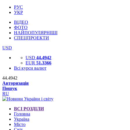
РУС
УКР
ВІДЕО
ФОТО
НАЙПОПУЛЯРНІШІ
СПЕЦПРОЕКТИ
USD
USD
44.4942
EUR
51.3366
Всі курси валют
44.4942
Авторизація
Пошук
RU
ВСІ РОЗДІЛИ
Головна
Україна
Місто
Світ