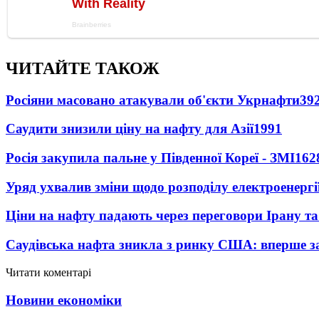
ЧИТАЙТЕ ТАКОЖ
Росіяни масовано атакували об'єкти Укрнафти
39
Саудити знизили ціну на нафту для Азії
1991
Росія закупила пальне у Південної Кореї - ЗМІ
162
Уряд ухвалив зміни щодо розподілу електроенергі
Ціни на нафту падають через переговори Ірану т
Саудівська нафта зникла з ринку США: вперше за
Читати коментарі
Новини економіки