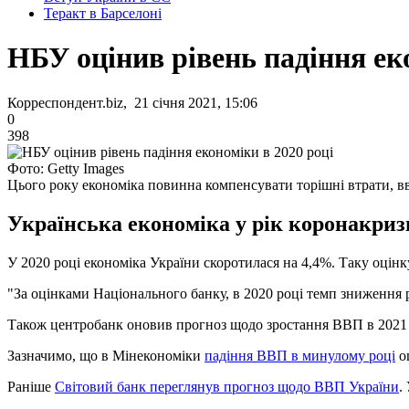
Теракт в Барселоні
НБУ оцінив рівень падіння ек
Корреспондент.biz, 21 січня 2021, 15:06
0
398
Фото: Getty Images
Цього року економіка повинна компенсувати торішні втрати, 
Українська економіка у рік коронакриз
У 2020 році економіка України скоротилася на 4,4%. Таку оцінку
"За оцінками Національного банку, в 2020 році темп зниження 
Також центробанк оновив прогноз щодо зростання ВВП в 2021 ро
Зазначимо, що в Мінекономіки
падіння ВВП в минулому році
о
Раніше
Світовий банк переглянув прогноз щодо ВВП України
.