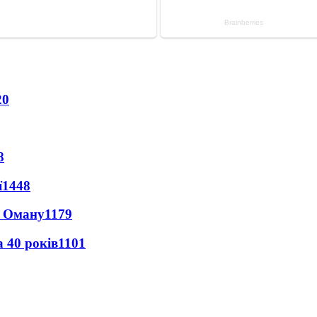
20
8
ї
1448
а Оману
1179
 40 років
1101