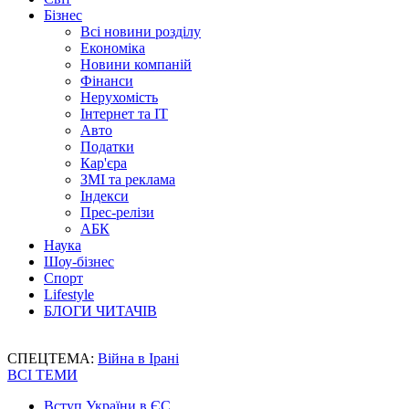
Бізнес
Всі новини розділу
Економіка
Новини компаній
Фінанси
Нерухомість
Інтернет та IT
Авто
Податки
Кар'єра
ЗМІ та реклама
Індекси
Прес-релізи
АБК
Наука
Шоу-бізнес
Спорт
Lifestyle
БЛОГИ ЧИТАЧІВ
СПЕЦТЕМА:
Війна в Ірані
ВСІ ТЕМИ
Вступ України в ЄС