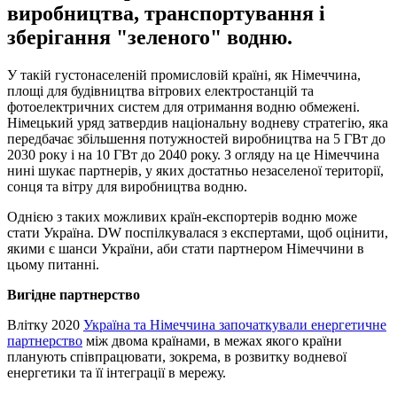
виробництва, транспортування і
зберігання "зеленого" водню.
У такій густонаселеній промисловій країні, як Німеччина,
площі для будівництва вітрових електростанцій та
фотоелектричних систем для отримання водню обмежені.
Німецький уряд затвердив національну водневу стратегію, яка
передбачає збільшення потужностей виробництва на 5 ГВт до
2030 року і на 10 ГВт до 2040 року. З огляду на це Німеччина
нині шукає партнерів, у яких достатньо незаселеної території,
сонця та вітру для виробництва водню.
Однією з таких можливих країн-експортерів водню може
стати Україна. DW поспілкувалася з експертами, щоб оцінити,
якими є шанси України, аби стати партнером Німеччини в
цьому питанні.
Вигідне партнерство
Влітку 2020
Україна та Німеччина започаткували енергетичне
партнерство
між двома країнами, в межах якого країни
планують співпрацювати, зокрема, в розвитку водневої
енергетики та її інтеграції в мережу.