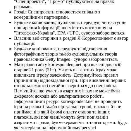
"Спецпроекти", "Промо" публікуються на правах
реклами.
Розділ Спецпроекти створюється спільно з
комерційними партнерами.
Будь яке копіювання, публікація, передрук, чи наступне
поширення інформації, що містить посилання на
"Інтерфакс-Україна", EPA / UPG, суворо забороняється.
Власник веб-сторінки в розділі Я-Корреспондент є автор
публікації.
Будь-яке копіювання, передрук та відтворення
фотографічних творів та/або аудіовізуальних творів
правовласника Getty Images - суворо забороняється.
Матеріали сайту korrespondent.net призначені для осіб
старше 21 року (21+). Участь в азартних іграх може
викликати ігрову залежність. Дотримуйтесь правил
(принципів) відповідальної гри. При виявленні перших
ознак залежності негайно зверніться до спеціаліста.
Пам'ятайте, що участь в азартних іграх не може бути
джерелом доходів або альтернативою роботі.
Інформаційний ресурс korrespondent.net не проводить
ігри на реальні та/або віртуальні гроші, також сайт не
приймає ні в якій формі оплату ставок та інших
платежів, які пов’язані/можуть бути пов’язані з
азартними іграми, букмекерами чи тоталізаторами. Будь-
які матеріали на інформаційному ресурсі