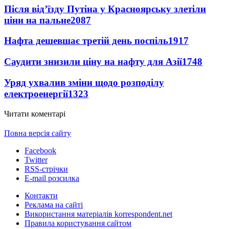
Після від’їзду Путіна у Красноярську злетіли
ціни на пальне
2087
Нафта дешевшає третій день поспіль
1917
Саудити знизили ціну на нафту для Азії
1748
Уряд ухвалив зміни щодо розподілу
електроенергії
1323
Читати коментарі
Повна версія сайту
Facebook
Twitter
RSS-стрічки
E-mail розсилка
Контакти
Реклама на сайті
Використання матеріалів korrespondent.net
Правила користування сайтом