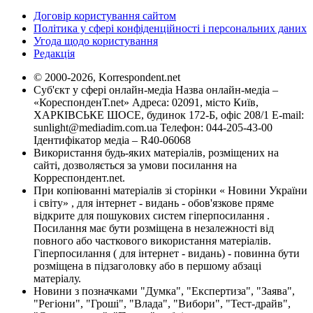
Договір користування сайтом
Політика у сфері конфіденційності і персональних даних
Угода щодо користування
Редакція
© 2000-2026, Korrespondent.net
Суб'єкт у сфері онлайн-медіа Назва онлайн-медіа –
«КореспонденТ.net» Адреса: 02091, місто Київ,
ХАРКІВСЬКЕ ШОСЕ, будинок 172-Б, офіс 208/1 E-mail:
sunlight@mediadim.com.ua
Телефон: 044-205-43-00
Ідентифікатор медіа – R40-06068
Використання будь-яких матеріалів, розміщених на
сайті, дозволяється за умови посилання на
Корреспондент.net.
При копіюванні матеріалів зі сторінки « Новини України
і світу» , для інтернет - видань - обов'язкове пряме
відкрите для пошукових систем гіперпосилання .
Посилання має бути розміщена в незалежності від
повного або часткового використання матеріалів.
Гіперпосилання ( для інтернет - видань) - повинна бути
розміщена в підзаголовку або в першому абзаці
матеріалу.
Новини з позначками "Думка", "Експертиза", "Заява",
"Регіони", "Гроші", "Влада", "Вибори", "Тест-драйв",