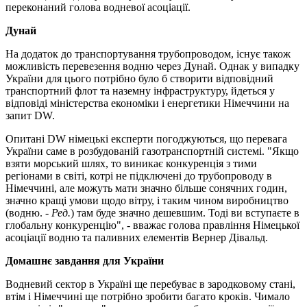
переконаний голова водневої асоціації.
Дунай
На додаток до транспортування трубопроводом, існує також
можливість перевезення водню через Дунай. Однак у випадку
України для цього потрібно було б створити відповідний
транспортний флот та наземну інфраструктуру, йдеться у
відповіді міністерства економіки і енергетики Німеччини на
запит DW.
Опитані DW німецькі експерти погоджуються, що перевага
України саме в розбудованій газотранспортній системі. "Якщо
взяти морський шлях, то виникає конкуренція з тими
регіонами в світі, котрі не підключені до трубопроводу в
Німеччині, але можуть мати значно більше сонячних годин,
значно кращі умови щодо вітру, і таким чином виробництво
(водню. -
Ред.
) там буде значно дешевшим. Тоді ви вступаєте в
глобальну конкуренцію", - вважає голова правління Німецької
асоціації водню та паливних елементів Вернер Дівальд.
Домашнє завдання для України
Водневий сектор в Україні ще перебуває в зародковому стані,
втім і Німеччині ще потрібно зробити багато кроків. Чимало