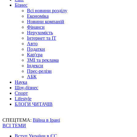
Бізнес
Всі новини розділу
Економіка
Новини компаній
Фінанси
Нерухомість
Інтернет та IT
Авто
Податки
Кар'єра
ЗМІ та реклама
Індекси
Прес-релізи
АБК
Наука
Шоу-бізнес
Спорт
Lifestyle
БЛОГИ ЧИТАЧІВ
СПЕЦТЕМА:
Війна в Ірані
ВСІ ТЕМИ
Вступ України в ЄС