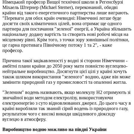
Німецький професор Вищої технічної школи в Регенсбурзі
Міхаель Штернер (Michael Sterner), переконаний, обидві
країни від такого енергетичного партнерства лише виграють.
"Переваги для обох країн очевидні: Німеччині легше буде
досягти своїх кліматичних цілей, вона отримає ще одного
партнера для постачання "зеленої" енергії, а Україна збільшить
національну додану вартість та створить нові робочі місця на
місцевому рівні. Крім того, з точки зору зовнішньої політики,
це гарна противага Північному потоку 1 та 2", - каже
професор.
Причина такої зацікавленості у водні зі сторони Німеччини -
амбітні плани країни до 2050 року мати повністю вуглецево-
нейтральне виробництво. Досягнути цієї цілі у країні хочуть
також шляхом використання "зеленого" водню, адже він може
замінити природний газ у промисловості та опаленні житла.
"Зеленим" водень називають, якщо молекулу H2 отримують зі
звичайної води методом електролізу, використовуючи
електроенергію з суто відновлюваних джерел. До цього часу в
країні виробляли так званий сірий водень із природного газу,
результатом чого є високі викиди шкідливого діоксиду
вуглецю в атмосферу.
Виробництво водню можливо на півдні України