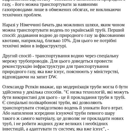
газу, - його можна транспортувати за наявними
газопроводами лише в обмежених обсягах, не викликаючи
технічних проблем.
Наразі у Німеччині бачать два можливих шляхи, яким чином
можна транспортувати водень по українській трубі. Перший
спосіб: додавання водню до природного газу за фіксованими
квотами, наприклад, близько 10%. Для цього не потрібні
технічні зміни в інфраструктурі.
Другий спосіб - транспортування водню через спеціальну
мережу трубопроводів. Для цього доведеться провести
реконструкцію інфраструктури для транспортування
природного газу, яка вже існує, пояснюють у міністерстві,
відповідаючи на запит DW.
Олександр Рєпкін вважає, що модернізація труби могла б бути
здійснена у декілька способів. "Є низка технологій, які можуть
бути використані для цього - це й прокладання труби в трубі.
Є спеціальні полікарбонові труби, які дозволяють
транспортувати стовідсотково водень й уникати його втрат.
Або напилення зсередини існуючої труби певного шару
такого ж самого матеріалу, це дозволяє не прокладати нових
труб, і не робити жодних дуже великих і необхідних
інвестицій, а адаптувати ту систему, яка вже існує", -