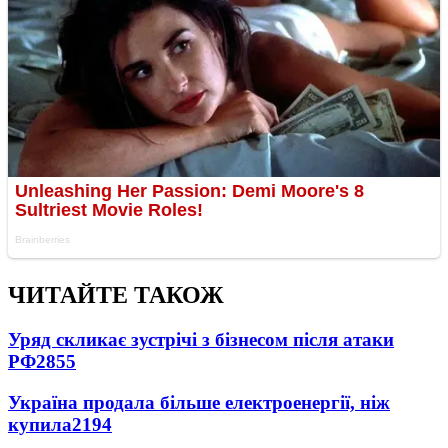
ЧИТАЙТЕ ТАКОЖ
Уряд скликає зустрічі з бізнесом після атаки
РФ
2855
Україна продала більше електроенергії, ніж
купила
2194