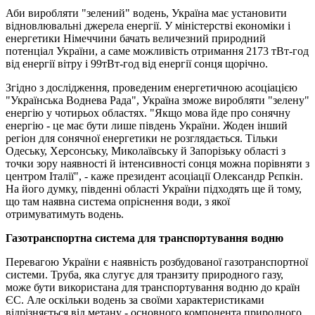
Аби виробляти "зелений" водень, Україна має установити
відновлювальні джерела енергії. У міністерстві економіки і
енергетики Німеччини бачать величезний природний
потенціал України, а саме можливість отримання 2173 тВт-год
від енергії вітру і 99тВт-год від енергії сонця щорічно.
Згідно з дослідження, проведеним енергетичною асоціацією
"Українська Воднева Рада", Україна зможе виробляти "зелену"
енергію у чотирьох областях. "Якщо мова йде про сонячну
енергію - це має бути лише південь України. Жоден інший
регіон для сонячної енергетики не розглядається. Тільки
Одеську, Херсонську, Миколаївську й Запорізьку області з
точки зору наявності й інтенсивності сонця можна порівняти з
центром Італії", - каже президент асоціації Олександр Рєпкін.
На його думку, південні області України підходять ще й тому,
що там наявна система опріснення води, з якої
отримуватимуть водень.
Газотранспортна система для транспортування водню
Перевагою України є наявність розбудованої газотранспортної
системи. Труба, яка слугує для транзиту природного газу,
може бути використана для транспортування водню до країн
ЄС. Але оскільки водень за своїми характеристиками
відрізняється від метану - основного компонента природного