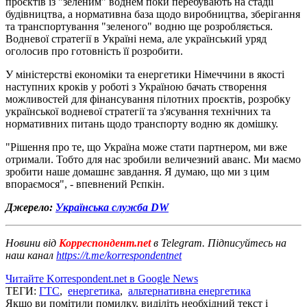
проєктів із "зеленим" воднем поки перебувають на стадії
будівництва, а нормативна база щодо виробництва, зберігання
та транспортування "зеленого" водню ще розробляється.
Водневої стратегії в Україні нема, але український уряд
оголосив про готовність її розробити.
У міністерстві економіки та енергетики Німеччини в якості
наступних кроків у роботі з Україною бачать створення
можливостей для фінансування пілотних проєктів, розробку
української водневої стратегії та з'ясування технічних та
нормативних питань щодо транспорту водню як домішку.
"Рішення про те, що Україна може стати партнером, ми вже
отримали. Тобто для нас зробили величезний аванс. Ми маємо
зробити наше домашнє завдання. Я думаю, що ми з цим
впораємося", - впевнений Рєпкін.
Джерело:
Українська служба DW
Новини від
Корреспондент.net
в Telegram. Підписуйтесь на
наш канал
https://t.me/korrespondentnet
Читайте Korrespondent.net в Google News
ТЕГИ:
ГТС
,
енергетика
,
альтернативна енергетика
Якщо ви помітили помилку, виділіть необхідний текст і