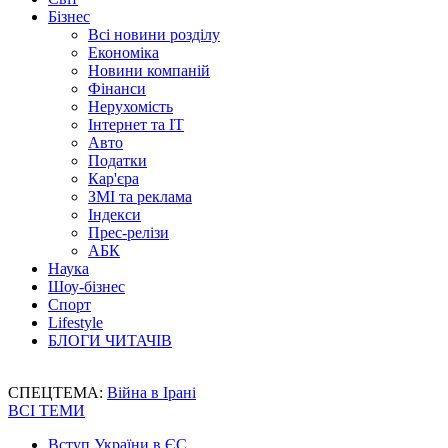
Бізнес
Всі новини розділу
Економіка
Новини компаній
Фінанси
Нерухомість
Інтернет та IT
Авто
Податки
Кар'єра
ЗМІ та реклама
Індекси
Прес-релізи
АБК
Наука
Шоу-бізнес
Спорт
Lifestyle
БЛОГИ ЧИТАЧІВ
СПЕЦТЕМА:
Війна в Ірані
ВСІ ТЕМИ
Вступ України в ЄС