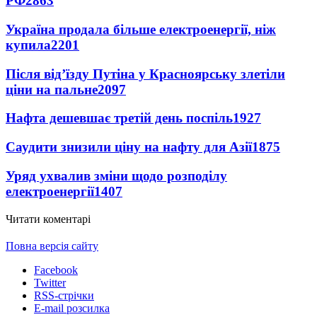
РФ
2863
Україна продала більше електроенергії, ніж
купила
2201
Після від’їзду Путіна у Красноярську злетіли
ціни на пальне
2097
Нафта дешевшає третій день поспіль
1927
Саудити знизили ціну на нафту для Азії
1875
Уряд ухвалив зміни щодо розподілу
електроенергії
1407
Читати коментарі
Повна версія сайту
Facebook
Twitter
RSS-стрічки
E-mail розсилка