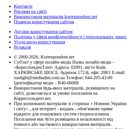
Контакти
Реклама на сайті
Використання матеріалів korrespondent.net
Правила користування сайтом
Договір користування сайтом
Політика у сфері конфіденційності і персональних даних
Угода щодо користування
Редакція
© 2000-2026, Korrespondent.net
Суб'єкт у сфері онлайн-медіа Назва онлайн-медіа –
«КореспонденТ.net» Адреса: 02091, місто Київ,
ХАРКІВСЬКЕ ШОСЕ, будинок 172-Б, офіс 208/1 E-mail:
sunlight@mediadim.com.ua
Телефон: 044-205-43-00
Ідентифікатор медіа – R40-06068
Використання будь-яких матеріалів, розміщених на
сайті, дозволяється за умови посилання на
Корреспондент.net.
При копіюванні матеріалів зі сторінки « Новини України
і світу» , для інтернет - видань - обов'язкове пряме
відкрите для пошукових систем гіперпосилання .
Посилання має бути розміщена в незалежності від
повного або часткового використання матеріалів.