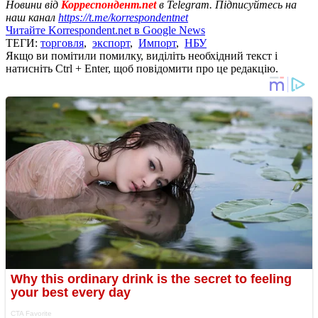
Новини від
Корреспондент.net
в Telegram. Підписуйтесь на
наш канал
https://t.me/korrespondentnet
Читайте Korrespondent.net в Google News
ТЕГИ:
торговля
,
экспорт
,
Импорт
,
НБУ
Якщо ви помітили помилку, виділіть необхідний текст і
натисніть Ctrl + Enter, щоб повідомити про це редакцію.