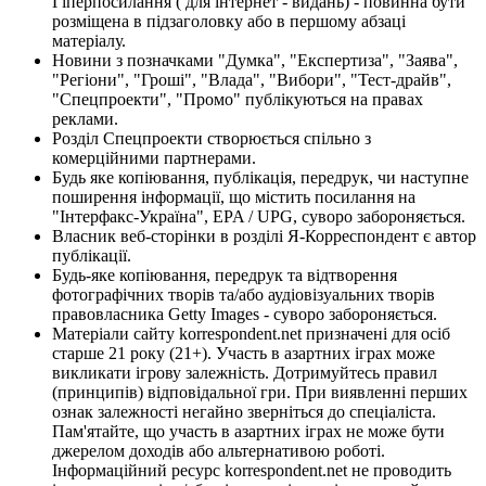
Гіперпосилання ( для інтернет - видань) - повинна бути
розміщена в підзаголовку або в першому абзаці
матеріалу.
Новини з позначками "Думка", "Експертиза", "Заява",
"Регіони", "Гроші", "Влада", "Вибори", "Тест-драйв",
"Спецпроекти", "Промо" публікуються на правах
реклами.
Розділ Спецпроекти створюється спільно з
комерційними партнерами.
Будь яке копіювання, публікація, передрук, чи наступне
поширення інформації, що містить посилання на
"Інтерфакс-Україна", EPA / UPG, суворо забороняється.
Власник веб-сторінки в розділі Я-Корреспондент є автор
публікації.
Будь-яке копіювання, передрук та відтворення
фотографічних творів та/або аудіовізуальних творів
правовласника Getty Images - суворо забороняється.
Матеріали сайту korrespondent.net призначені для осіб
старше 21 року (21+). Участь в азартних іграх може
викликати ігрову залежність. Дотримуйтесь правил
(принципів) відповідальної гри. При виявленні перших
ознак залежності негайно зверніться до спеціаліста.
Пам'ятайте, що участь в азартних іграх не може бути
джерелом доходів або альтернативою роботі.
Інформаційний ресурс korrespondent.net не проводить