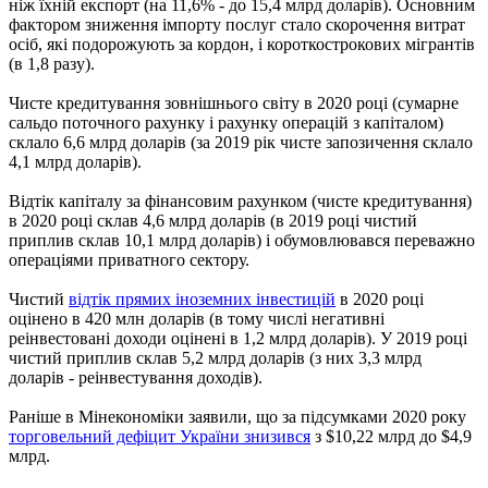
ніж їхній експорт (на 11,6% - до 15,4 млрд доларів). Основним
фактором зниження імпорту послуг стало скорочення витрат
осіб, які подорожують за кордон, і короткострокових мігрантів
(в 1,8 разу).
Чисте кредитування зовнішнього світу в 2020 році (сумарне
сальдо поточного рахунку і рахунку операцій з капіталом)
склало 6,6 млрд доларів (за 2019 рік чисте запозичення склало
4,1 млрд доларів).
Відтік капіталу за фінансовим рахунком (чисте кредитування)
в 2020 році склав 4,6 млрд доларів (в 2019 році чистий
приплив склав 10,1 млрд доларів) і обумовлювався переважно
операціями приватного сектору.
Чистий
відтік прямих іноземних інвестицій
в 2020 році
оцінено в 420 млн доларів (в тому числі негативні
реінвестовані доходи оцінені в 1,2 млрд доларів). У 2019 році
чистий приплив склав 5,2 млрд доларів (з них 3,3 млрд
доларів - реінвестування доходів).
Раніше в Мінекономіки заявили, що за підсумками 2020 року
торговельний дефіцит України знизився
з $10,22 млрд до $4,9
млрд.