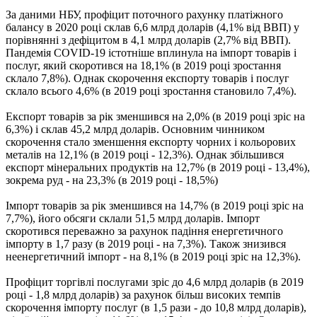
За даними НБУ, профіцит поточного рахунку платіжного
балансу в 2020 році склав 6,6 млрд доларів (4,1% від ВВП) у
порівнянні з дефіцитом в 4,1 млрд доларів (2,7% від ВВП).
Пандемія COVID-19 істотніше вплинула на імпорт товарів і
послуг, який скоротився на 18,1% (в 2019 році зростання
склало 7,8%). Однак скорочення експорту товарів і послуг
склало всього 4,6% (в 2019 році зростання становило 7,4%).
Експорт товарів за рік зменшився на 2,0% (в 2019 році зріс на
6,3%) і склав 45,2 млрд доларів. Основним чинником
скорочення стало зменшення експорту чорних і кольорових
металів на 12,1% (в 2019 році - 12,3%). Однак збільшився
експорт мінеральних продуктів на 12,7% (в 2019 році - 13,4%),
зокрема руд - на 23,3% (в 2019 році - 18,5%)
Імпорт товарів за рік зменшився на 14,7% (в 2019 році зріс на
7,7%), його обсяги склали 51,5 млрд доларів. Імпорт
скоротився переважно за рахунок падіння енергетичного
імпорту в 1,7 разу (в 2019 році - на 7,3%). Також знизився
неенергетичний імпорт - на 8,1% (в 2019 році зріс на 12,3%).
Профіцит торгівлі послугами зріс до 4,6 млрд доларів (в 2019
році - 1,8 млрд доларів) за рахунок більш високих темпів
скорочення імпорту послуг (в 1,5 рази - до 10,8 млрд доларів),