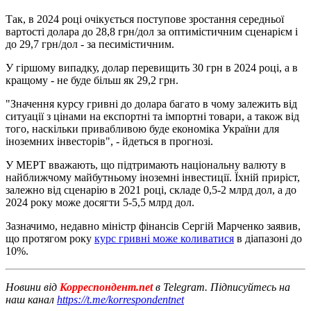
Так, в 2024 році очікується поступове зростання середньої
вартості долара до 28,8 грн/дол за оптимістичним сценарієм і
до 29,7 грн/дол - за песимістичним.
У гіршому випадку, долар перевищить 30 грн в 2024 році, а в
кращому - не буде більш як 29,2 грн.
"Значення курсу гривні до долара багато в чому залежить від
ситуації з цінами на експортні та імпортні товари, а також від
того, наскільки привабливою буде економіка України для
іноземних інвесторів", - йдеться в прогнозі.
У МЕРТ вважають, що підтримають національну валюту в
найближчому майбутньому іноземні інвестиції. Їхній приріст,
залежно від сценарію в 2021 році, складе 0,5-2 млрд дол, а до
2024 року може досягти 5-5,5 млрд дол.
Зазначимо, недавно міністр фінансів Сергій Марченко заявив,
що протягом року
курс гривні може коливатися
в діапазоні до
10%.
Новини від
Корреспондент.net
в Telegram. Підписуйтесь на
наш канал
https://t.me/korrespondentnet