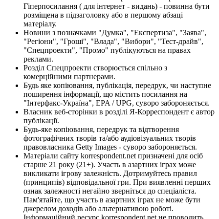
Гіперпосилання ( для інтернет - видань) - повинна бути
розміщена в підзаголовку або в першому абзаці
матеріалу.
Новини з позначками "Думка", "Експертиза", "Заява",
"Регіони", "Гроші", "Влада", "Вибори", "Тест-драйв",
"Спецпроекти", "Промо" публікуються на правах
реклами.
Розділ Спецпроекти створюється спільно з
комерційними партнерами.
Будь яке копіювання, публікація, передрук, чи наступне
поширення інформації, що містить посилання на
"Інтерфакс-Україна", EPA / UPG, суворо забороняється.
Власник веб-сторінки в розділі Я-Корреспондент є автор
публікації.
Будь-яке копіювання, передрук та відтворення
фотографічних творів та/або аудіовізуальних творів
правовласника Getty Images - суворо забороняється.
Матеріали сайту korrespondent.net призначені для осіб
старше 21 року (21+). Участь в азартних іграх може
викликати ігрову залежність. Дотримуйтесь правил
(принципів) відповідальної гри. При виявленні перших
ознак залежності негайно зверніться до спеціаліста.
Пам'ятайте, що участь в азартних іграх не може бути
джерелом доходів або альтернативою роботі.
Інформаційний ресурс korrespondent.net не проводить