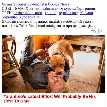
Читайте Korrespondent.net в Google News
СПЕЦТЕМА:
Хроніки падіння: яким курсом йде гривня
ТЕГИ:
валютный рынок
,
гривна
,
курс валют
,
Кабмин
Украины
,
курс гривны
Якщо ви помітили помилку, виділіть необхідний текст і
натисніть Ctrl + Enter, щоб повідомити про це редакцію.