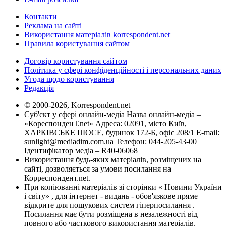
Контакти
Реклама на сайті
Використання матеріалів korrespondent.net
Правила користування сайтом
Договір користування сайтом
Політика у сфері конфіденційності і персональних даних
Угода щодо користування
Редакція
© 2000-2026, Korrespondent.net
Суб'єкт у сфері онлайн-медіа Назва онлайн-медіа –
«КореспонденТ.net» Адреса: 02091, місто Київ,
ХАРКІВСЬКЕ ШОСЕ, будинок 172-Б, офіс 208/1 E-mail:
sunlight@mediadim.com.ua
Телефон: 044-205-43-00
Ідентифікатор медіа – R40-06068
Використання будь-яких матеріалів, розміщених на
сайті, дозволяється за умови посилання на
Корреспондент.net.
При копіюванні матеріалів зі сторінки « Новини України
і світу» , для інтернет - видань - обов'язкове пряме
відкрите для пошукових систем гіперпосилання .
Посилання має бути розміщена в незалежності від
повного або часткового використання матеріалів.