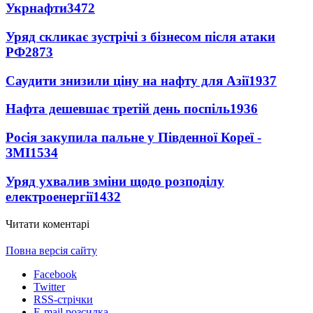
Укрнафти
3472
Уряд скликає зустрічі з бізнесом після атаки
РФ
2873
Саудити знизили ціну на нафту для Азії
1937
Нафта дешевшає третій день поспіль
1936
Росія закупила пальне у Південної Кореї -
ЗМІ
1534
Уряд ухвалив зміни щодо розподілу
електроенергії
1432
Читати коментарі
Повна версія сайту
Facebook
Twitter
RSS-стрічки
E-mail розсилка