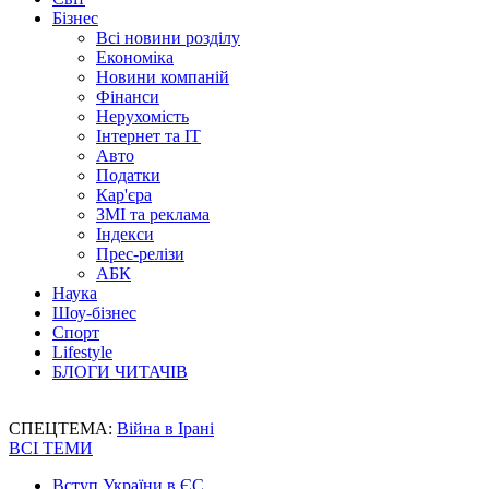
Бізнес
Всі новини розділу
Економіка
Новини компаній
Фінанси
Нерухомість
Інтернет та IT
Авто
Податки
Кар'єра
ЗМІ та реклама
Індекси
Прес-релізи
АБК
Наука
Шоу-бізнес
Спорт
Lifestyle
БЛОГИ ЧИТАЧІВ
СПЕЦТЕМА:
Війна в Ірані
ВСІ ТЕМИ
Вступ України в ЄС