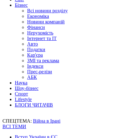
Бізнес
Всі новини розділу
Економіка
Новини компаній
Фінанси
Нерухомість
Інтернет та IT
Авто
Податки
Кар'єра
ЗМІ та реклама
Індекси
Прес-релізи
АБК
Наука
Шоу-бізнес
Спорт
Lifestyle
БЛОГИ ЧИТАЧІВ
СПЕЦТЕМА:
Війна в Ірані
ВСІ ТЕМИ
Вступ України в ЄС