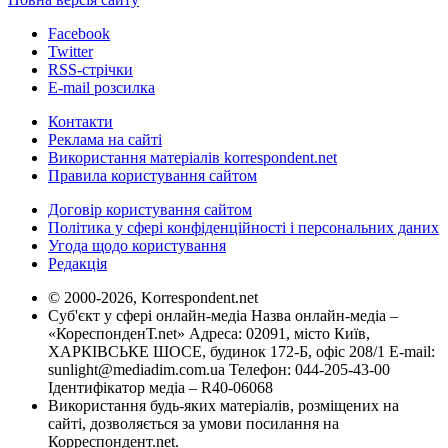
Facebook
Twitter
RSS-стрічки
E-mail розсилка
Контакти
Реклама на сайті
Використання матеріалів korrespondent.net
Правила користування сайтом
Договір користування сайтом
Політика у сфері конфіденційності і персональних даних
Угода щодо користування
Редакція
© 2000-2026, Korrespondent.net
Суб'єкт у сфері онлайн-медіа Назва онлайн-медіа –
«КореспонденТ.net» Адреса: 02091, місто Київ,
ХАРКІВСЬКЕ ШОСЕ, будинок 172-Б, офіс 208/1 E-mail:
sunlight@mediadim.com.ua
Телефон: 044-205-43-00
Ідентифікатор медіа – R40-06068
Використання будь-яких матеріалів, розміщених на
сайті, дозволяється за умови посилання на
Корреспондент.net.