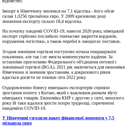
відомство.
Імпорт в Німеччину знизився на 7,1 відсотка - його обсяг
склав 1,0256 трильйона євро. У 2009 кризовому році
зниження експорту склало 18,4 відсотка.
На початку пандемії COVID-19, навесні 2020 року, німецький
експорт серйозно послабило тимчасове закриття кордонів,
порушення логістики, а також перебої в ланцюгах поставок.
Згодом зовнішня торгівля поступово почала покращувати
показники, але так і не змогла компенсувати падіння. За
останніми прогнозами Федерального об'єднання оптової і
зовнішньої торгівлі (BGA), 2021 рік закінчиться для економіки
Німеччини зі значним зростанням, а докризового рівня
вдасться досягти не пізніше літа 2022 року.
Оздоровленню бізнесу німецьких експортерів сприяло
зростання попиту з Китаю, який є важливим ринком збуту
німецьких товарів. Економіка КНР є другою у світі, минулого
року їй таки вдалося зрости попри труднощі, спричинені
пандемією COVID-19.
У Німеччині узгодили пакет фінансової допомоги у 7,5
мільярда євро