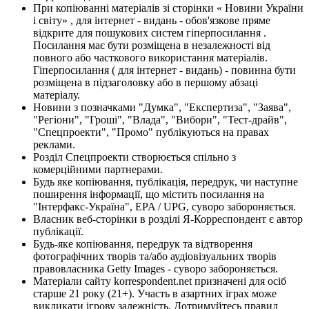
При копіюванні матеріалів зі сторінки « Новини України
і світу» , для інтернет - видань - обов'язкове пряме
відкрите для пошукових систем гіперпосилання .
Посилання має бути розміщена в незалежності від
повного або часткового використання матеріалів.
Гіперпосилання ( для інтернет - видань) - повинна бути
розміщена в підзаголовку або в першому абзаці
матеріалу.
Новини з позначками "Думка", "Експертиза", "Заява",
"Регіони", "Гроші", "Влада", "Вибори", "Тест-драйв",
"Спецпроекти", "Промо" публікуються на правах
реклами.
Розділ Спецпроекти створюється спільно з
комерційними партнерами.
Будь яке копіювання, публікація, передрук, чи наступне
поширення інформації, що містить посилання на
"Інтерфакс-Україна", EPA / UPG, суворо забороняється.
Власник веб-сторінки в розділі Я-Корреспондент є автор
публікації.
Будь-яке копіювання, передрук та відтворення
фотографічних творів та/або аудіовізуальних творів
правовласника Getty Images - суворо забороняється.
Матеріали сайту korrespondent.net призначені для осіб
старше 21 року (21+). Участь в азартних іграх може
викликати ігрову залежність. Дотримуйтесь правил