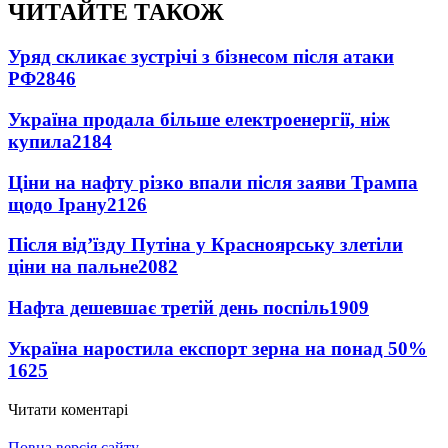
ЧИТАЙТЕ ТАКОЖ
Уряд скликає зустрічі з бізнесом після атаки
РФ
2846
Україна продала більше електроенергії, ніж
купила
2184
Ціни на нафту різко впали після заяви Трампа
щодо Ірану
2126
Після від’їзду Путіна у Красноярську злетіли
ціни на пальне
2082
Нафта дешевшає третій день поспіль
1909
Україна наростила експорт зерна на понад 50%
1625
Читати коментарі
Повна версія сайту