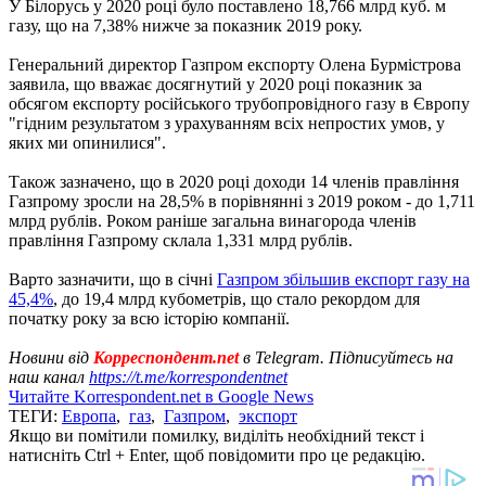
У Білорусь у 2020 році було поставлено 18,766 млрд куб. м
газу, що на 7,38% нижче за показник 2019 року.
Генеральний директор Газпром експорту Олена Бурмістрова
заявила, що вважає досягнутий у 2020 році показник за
обсягом експорту російського трубопровідного газу в Європу
"гідним результатом з урахуванням всіх непростих умов, у
яких ми опинилися".
Також зазначено, що в 2020 році доходи 14 членів правління
Газпрому зросли на 28,5% в порівнянні з 2019 роком - до 1,711
млрд рублів. Роком раніше загальна винагорода членів
правління Газпрому склала 1,331 млрд рублів.
Варто зазначити, що в січні
Газпром збільшив експорт газу на
45,4%
, до 19,4 млрд кубометрів, що стало рекордом для
початку року за всю історію компанії.
Новини від
Корреспондент.net
в Telegram. Підписуйтесь на
наш канал
https://t.me/korrespondentnet
Читайте Korrespondent.net в Google News
ТЕГИ:
Европа
,
газ
,
Газпром
,
экспорт
Якщо ви помітили помилку, виділіть необхідний текст і
натисніть Ctrl + Enter, щоб повідомити про це редакцію.