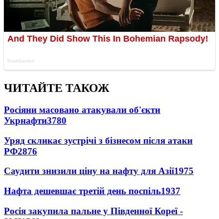
ЧИТАЙТЕ ТАКОЖ
Росіяни масовано атакували об'єкти
Укрнафти
3780
Уряд скликає зустрічі з бізнесом після атаки
РФ
2876
Саудити знизили ціну на нафту для Азії
1975
Нафта дешевшає третій день поспіль
1937
Росія закупила пальне у Південної Кореї -