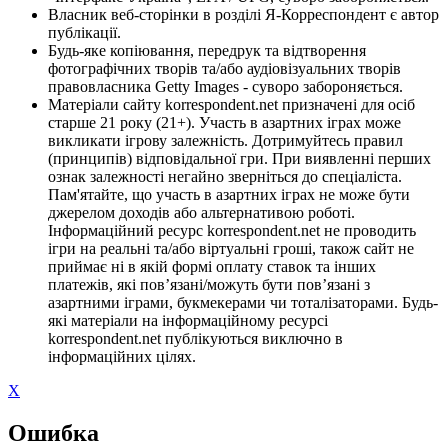
Власник веб-сторінки в розділі Я-Корреспондент є автор
публікації.
Будь-яке копіювання, передрук та відтворення
фотографічних творів та/або аудіовізуальних творів
правовласника Getty Images - суворо забороняється.
Матеріали сайту korrespondent.net призначені для осіб
старше 21 року (21+). Участь в азартних іграх може
викликати ігрову залежність. Дотримуйтесь правил
(принципів) відповідальної гри. При виявленні перших
ознак залежності негайно зверніться до спеціаліста.
Пам'ятайте, що участь в азартних іграх не може бути
джерелом доходів або альтернативою роботі.
Інформаційний ресурс korrespondent.net не проводить
ігри на реальні та/або віртуальні гроші, також сайт не
приймає ні в якій формі оплату ставок та інших
платежів, які пов’язані/можуть бути пов’язані з
азартними іграми, букмекерами чи тоталізаторами. Будь-
які матеріали на інформаційному ресурсі
korrespondent.net публікуються виключно в
інформаційних цілях.
X
Ошибка