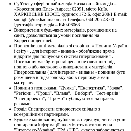
Суб'єкт у сфері онлайн-медіа Назва онлайн-медіа –
«КореспонденТ.net» Адреса: 02091, місто Київ,
ХАРКІВСЬКЕ ШОСЕ, будинок 172-Б, офіс 208/1 E-mail:
sunlight@mediadim.com.ua
Телефон: 044-205-43-00
Ідентифікатор медіа – R40-06068
Використання будь-яких матеріалів, розміщених на
сайті, дозволяється за умови посилання на
Корреспондент.net.
При копіюванні матеріалів зі сторінки « Новини України
і світу» , для інтернет - видань - обов'язкове пряме
відкрите для пошукових систем гіперпосилання .
Посилання має бути розміщена в незалежності від
повного або часткового використання матеріалів.
Гіперпосилання ( для інтернет - видань) - повинна бути
розміщена в підзаголовку або в першому абзаці
матеріалу.
Новини з позначками "Думка", "Експертиза", "Заява",
"Регіони", "Гроші", "Влада", "Вибори", "Тест-драйв",
"Спецпроекти", "Промо" публікуються на правах
реклами.
Розділ Спецпроекти створюється спільно з
комерційними партнерами.
Будь яке копіювання, публікація, передрук, чи наступне
поширення інформації, що містить посилання на
"Інтерфакс-Україна", EPA / UPG, суворо забороняється.