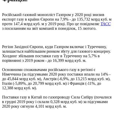
Російський газовий монопліст Газпром у 2020 році знизив
експорт газу в країни Європи на 7,9% - до 135,732 млрд куб. м
проти 147,4 млрд куб. м у 2019 році. Про це повідомляє
ТАСС
з посиланням на звіт компанії в понеділок, 15 лютого.
Регіон Західної Європи, куди Газпром включає і Туреччину,
залишається найбільшим ринком збуту для газового концерну.
Холдинг збільшив поставки газу в Туреччину на 5,7% в
порівнянні з 2019 роком - до 16,399 млрд куб. м.
Основними споживачами російського газу в регіоні є
Німеччина (за підсумками 2020 року поставки впали на 14% -
до 45,844 млрд куб. м), Австрія (-6,9%, до 13,215 млрд куб. м),
Італія (-5,89%, до 20,799 млрд куб. м) і Франція (-11%, до
12,388 млрд куб. м).
Поставки газу в Китай по газопроводу Сила Сибіру (почалися
в грудні 2019 року і склали 0,328 млрд куб. м) за підсумками
2020 року сягнули 4,101 млрд куб. м.