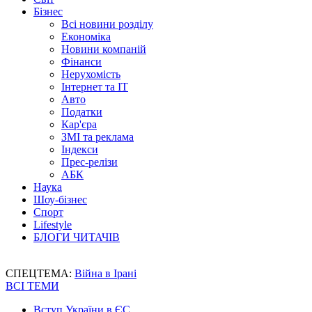
Бізнес
Всі новини розділу
Економіка
Новини компаній
Фінанси
Нерухомість
Інтернет та IT
Авто
Податки
Кар'єра
ЗМІ та реклама
Індекси
Прес-релізи
АБК
Наука
Шоу-бізнес
Спорт
Lifestyle
БЛОГИ ЧИТАЧІВ
СПЕЦТЕМА:
Війна в Ірані
ВСІ ТЕМИ
Вступ України в ЄС