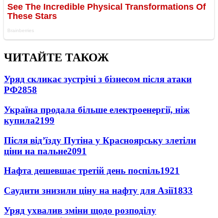
ЧИТАЙТЕ ТАКОЖ
Уряд скликає зустрічі з бізнесом після атаки
РФ
2858
Україна продала більше електроенергії, ніж
купила
2199
Після від’їзду Путіна у Красноярську злетіли
ціни на пальне
2091
Нафта дешевшає третій день поспіль
1921
Саудити знизили ціну на нафту для Азії
1833
Уряд ухвалив зміни щодо розподілу