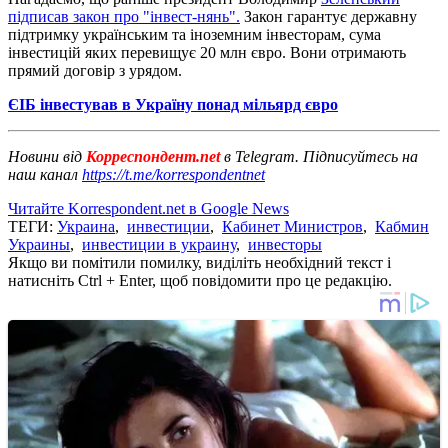
підписав закон про "інвест-нянь".
Закон гарантує державну
підтримку українським та іноземним інвесторам, сума
інвестицій яких перевищує 20 млн євро. Вони отримають
прямий договір з урядом.
ЄІБ інвестував в Україну понад мільярд євро
Новини від
Корреспондент.net
в Telegram. Підписуйтесь на
наш канал
https://t.me/korrespondentnet
Читайте Korrespondent.net в Google News
ТЕГИ:
Украина
,
инвестиции
,
Кабинет Министров
,
Кабмин
Украины
,
инвестиции в украину
,
инвесторы
Якщо ви помітили помилку, виділіть необхідний текст і
натисніть Ctrl + Enter, щоб повідомити про це редакцію.