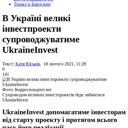
Теракт в Барселоні
В Україні великі
інвестпроекти
супроводжуватиме
UkraineInvest
Текст:
Катя Юськів
, 18 лютого 2021, 11:28
0
141
Фото: Корреспондент.net
Супроводом великих інвестпроектів буде займатися
UkraineInvest
UkraineInvest допомагатиме інвесторам
від старту проекту і протягом всього
часу його реалізації.