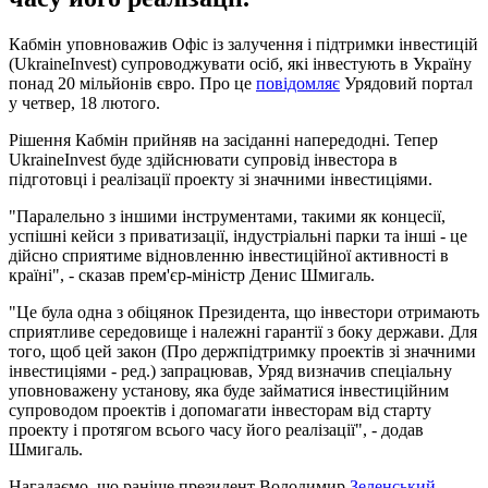
Кабмін уповноважив Офіс із залучення і підтримки інвестицій
(UkraineInvest) супроводжувати осіб, які інвестують в Україну
понад 20 мільйонів євро. Про це
повідомляє
Урядовий портал
у четвер, 18 лютого.
Рішення Кабмін прийняв на засіданні напередодні. Тепер
UkraineInvest буде здійснювати супровід інвестора в
підготовці і реалізації проекту зі значними інвестиціями.
"Паралельно з іншими інструментами, такими як концесії,
успішні кейси з приватизації, індустріальні парки та інші - це
дійсно сприятиме відновленню інвестиційної активності в
країні", - сказав прем'єр-міністр Денис Шмигаль.
"Це була одна з обіцянок Президента, що інвестори отримають
сприятливе середовище і належні гарантії з боку держави. Для
того, щоб цей закон (Про держпідтримку проектів зі значними
інвестиціями - ред.) запрацював, Уряд визначив спеціальну
уповноважену установу, яка буде займатися інвестиційним
супроводом проектів і допомагати інвесторам від старту
проекту і протягом всього часу його реалізації", - додав
Шмигаль.
Нагадаємо, що раніше президент Володимир
Зеленський