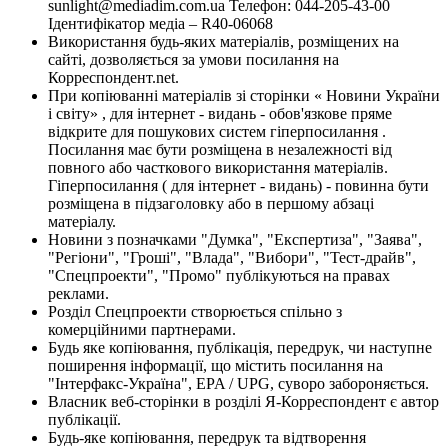
sunlight@mediadim.com.ua
Телефон: 044-205-43-00
Ідентифікатор медіа – R40-06068
Використання будь-яких матеріалів, розміщених на
сайті, дозволяється за умови посилання на
Корреспондент.net.
При копіюванні матеріалів зі сторінки « Новини України
і світу» , для інтернет - видань - обов'язкове пряме
відкрите для пошукових систем гіперпосилання .
Посилання має бути розміщена в незалежності від
повного або часткового використання матеріалів.
Гіперпосилання ( для інтернет - видань) - повинна бути
розміщена в підзаголовку або в першому абзаці
матеріалу.
Новини з позначками "Думка", "Експертиза", "Заява",
"Регіони", "Гроші", "Влада", "Вибори", "Тест-драйв",
"Спецпроекти", "Промо" публікуються на правах
реклами.
Розділ Спецпроекти створюється спільно з
комерційними партнерами.
Будь яке копіювання, публікація, передрук, чи наступне
поширення інформації, що містить посилання на
"Інтерфакс-Україна", EPA / UPG, суворо забороняється.
Власник веб-сторінки в розділі Я-Корреспондент є автор
публікації.
Будь-яке копіювання, передрук та відтворення