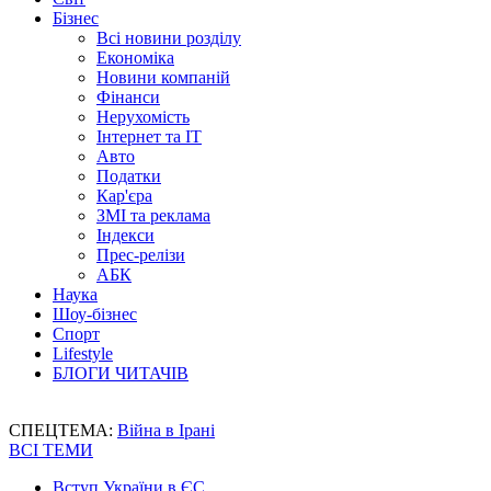
Бізнес
Всі новини розділу
Економіка
Новини компаній
Фінанси
Нерухомість
Інтернет та IT
Авто
Податки
Кар'єра
ЗМІ та реклама
Індекси
Прес-релізи
АБК
Наука
Шоу-бізнес
Спорт
Lifestyle
БЛОГИ ЧИТАЧІВ
СПЕЦТЕМА:
Війна в Ірані
ВСІ ТЕМИ
Вступ України в ЄС