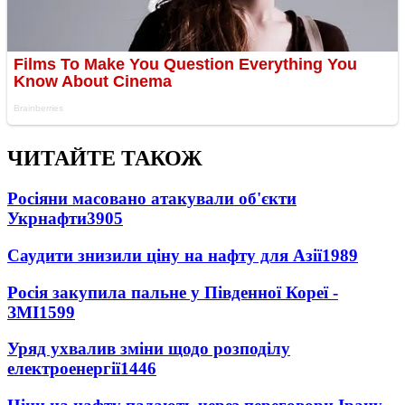
ЧИТАЙТЕ ТАКОЖ
Росіяни масовано атакували об'єкти
Укрнафти
3905
Саудити знизили ціну на нафту для Азії
1989
Росія закупила пальне у Південної Кореї -
ЗМІ
1599
Уряд ухвалив зміни щодо розподілу
електроенергії
1446