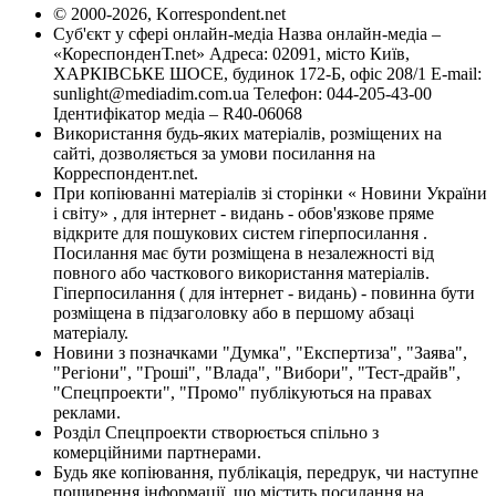
© 2000-2026, Korrespondent.net
Суб'єкт у сфері онлайн-медіа Назва онлайн-медіа –
«КореспонденТ.net» Адреса: 02091, місто Київ,
ХАРКІВСЬКЕ ШОСЕ, будинок 172-Б, офіс 208/1 E-mail:
sunlight@mediadim.com.ua
Телефон: 044-205-43-00
Ідентифікатор медіа – R40-06068
Використання будь-яких матеріалів, розміщених на
сайті, дозволяється за умови посилання на
Корреспондент.net.
При копіюванні матеріалів зі сторінки « Новини України
і світу» , для інтернет - видань - обов'язкове пряме
відкрите для пошукових систем гіперпосилання .
Посилання має бути розміщена в незалежності від
повного або часткового використання матеріалів.
Гіперпосилання ( для інтернет - видань) - повинна бути
розміщена в підзаголовку або в першому абзаці
матеріалу.
Новини з позначками "Думка", "Експертиза", "Заява",
"Регіони", "Гроші", "Влада", "Вибори", "Тест-драйв",
"Спецпроекти", "Промо" публікуються на правах
реклами.
Розділ Спецпроекти створюється спільно з
комерційними партнерами.
Будь яке копіювання, публікація, передрук, чи наступне
поширення інформації, що містить посилання на