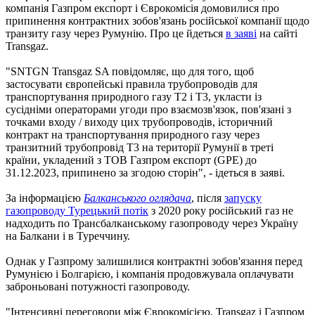
компанія Газпром експорт і Єврокомісія домовилися про
припинення контрактних зобов'язань російської компанії щодо
транзиту газу через Румунію. Про це йдеться
в заяві
на сайті
Transgaz.
"SNTGN Transgaz SA повідомляє, що для того, щоб
застосувати європейські правила трубопроводів для
транспортування природного газу Т2 і Т3, укласти із
сусідніми операторами угоди про взаємозв'язок, пов'язані з
точками входу / виходу цих трубопроводів, історичний
контракт на транспортування природного газу через
транзитний трубопровід Т3 на території Румунії в треті
країни, укладений з ТОВ Газпром експорт (GPE) до
31.12.2023, припинено за згодою сторін", - ідеться в заяві.
За інформацією
Балканського оглядача
, після
запуску
газопроводу Турецький потік
з 2020 року російський газ не
надходить по Трансбалканському газопроводу через Україну
на Балкани і в Туреччину.
Однак у Газпрому залишилися контрактні зобов'язання перед
Румунією і Болгарією, і компанія продовжувала оплачувати
заброньовані потужності газопроводу.
"Інтенсивні переговори між Єврокомісією, Transgaz і Газпром