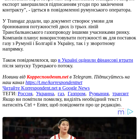
експорт завершилися підписанням угоди про закінчення
контракту", - ідеться в повідомленні румунського оператора.
У Transgaz додали, що документ створює умови для
бронювання потужностей двох із трьох ліній
Трансбалканського газопроводу іншими учасниками ринку.
Компанія планує використовувати потужності як для поставок
газу з Румунії і Болгарії в Україну, так і у зворотному
напрямку.
Також повідомлялося, що
в Україні оцінили фінансові втрати
після запуску Турецького потоку.
Новини від
Корреспондент.net
в Telegram. Підписуйтесь на
наш канал
https://t.me/korrespondentnet
Читайте Korrespondent.net в Google News
ТЕГИ:
Россия
,
Украина
,
газ
,
Газпром
,
Румыния
,
транзит
Якщо ви помітили помилку, виділіть необхідний текст і
натисніть Ctrl + Enter, щоб повідомити про це редакцію.