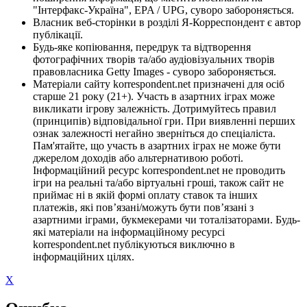
"Інтерфакс-Україна", EPA / UPG, суворо забороняється.
Власник веб-сторінки в розділі Я-Корреспондент є автор
публікації.
Будь-яке копіювання, передрук та відтворення
фотографічних творів та/або аудіовізуальних творів
правовласника Getty Images - суворо забороняється.
Матеріали сайту korrespondent.net призначені для осіб
старше 21 року (21+). Участь в азартних іграх може
викликати ігрову залежність. Дотримуйтесь правил
(принципів) відповідальної гри. При виявленні перших
ознак залежності негайно зверніться до спеціаліста.
Пам'ятайте, що участь в азартних іграх не може бути
джерелом доходів або альтернативою роботі.
Інформаційний ресурс korrespondent.net не проводить
ігри на реальні та/або віртуальні гроші, також сайт не
приймає ні в якій формі оплату ставок та інших
платежів, які пов’язані/можуть бути пов’язані з
азартними іграми, букмекерами чи тоталізаторами. Будь-
які матеріали на інформаційному ресурсі
korrespondent.net публікуються виключно в
інформаційних цілях.
X