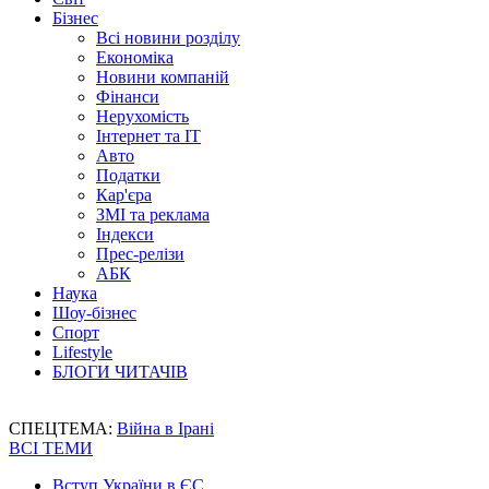
Бізнес
Всі новини розділу
Економіка
Новини компаній
Фінанси
Нерухомість
Інтернет та IT
Авто
Податки
Кар'єра
ЗМІ та реклама
Індекси
Прес-релізи
АБК
Наука
Шоу-бізнес
Спорт
Lifestyle
БЛОГИ ЧИТАЧІВ
СПЕЦТЕМА:
Війна в Ірані
ВСІ ТЕМИ
Вступ України в ЄС