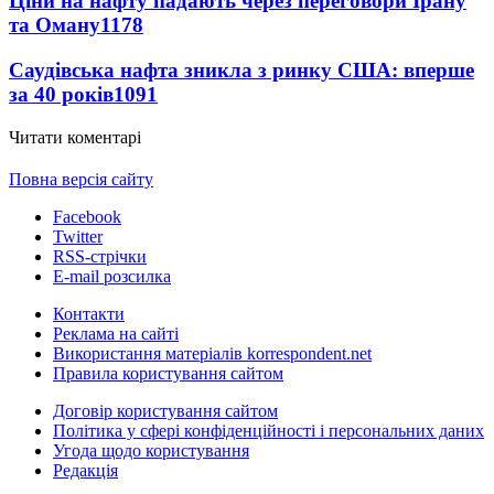
Ціни на нафту падають через переговори Ірану
та Оману
1178
Саудівська нафта зникла з ринку США: вперше
за 40 років
1091
Читати коментарі
Повна версія сайту
Facebook
Twitter
RSS-стрічки
E-mail розсилка
Контакти
Реклама на сайті
Використання матеріалів korrespondent.net
Правила користування сайтом
Договір користування сайтом
Політика у сфері конфіденційності і персональних даних
Угода щодо користування
Редакція