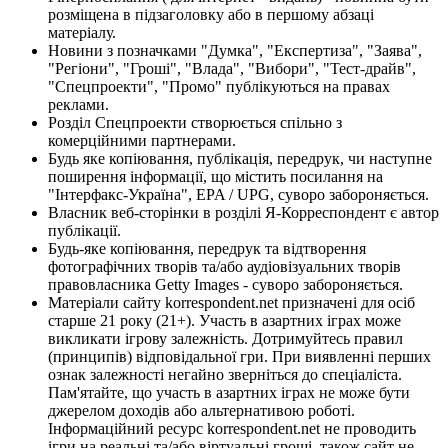
розміщена в підзаголовку або в першому абзаці
матеріалу.
Новини з позначками "Думка", "Експертиза", "Заява",
"Регіони", "Гроші", "Влада", "Вибори", "Тест-драйв",
"Спецпроекти", "Промо" публікуються на правах
реклами.
Розділ Спецпроекти створюється спільно з
комерційними партнерами.
Будь яке копіювання, публікація, передрук, чи наступне
поширення інформації, що містить посилання на
"Інтерфакс-Україна", EPA / UPG, суворо забороняється.
Власник веб-сторінки в розділі Я-Корреспондент є автор
публікації.
Будь-яке копіювання, передрук та відтворення
фотографічних творів та/або аудіовізуальних творів
правовласника Getty Images - суворо забороняється.
Матеріали сайту korrespondent.net призначені для осіб
старше 21 року (21+). Участь в азартних іграх може
викликати ігрову залежність. Дотримуйтесь правил
(принципів) відповідальної гри. При виявленні перших
ознак залежності негайно зверніться до спеціаліста.
Пам'ятайте, що участь в азартних іграх не може бути
джерелом доходів або альтернативою роботі.
Інформаційний ресурс korrespondent.net не проводить
ігри на реальні та/або віртуальні гроші, також сайт не