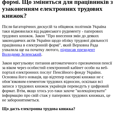
формі. Що зміниться для працівників з
узаконенням електронних трудових
книжок?
Після багаторічних дискусій та обіцянок політиків Україна
таки відмовилася від радянського рудименту - паперових
трудових книжок. Закон "Про внесення змін до деяких
законодавчих актів України щодо обліку трудової діяльності
працівника в електронній формі", який Верховна Рада
ухвалила ще на початку лютого,
підписав президент
Володимр Зеленський
.
Закон врегульовує питання автоматичного призначення пенсії
за віком через особистий електронний кабінет особи на веб-
порталі електронних послуг Пенсійного фонду України.
Основна його новація, що відтепер паперові книжки не є
обов’язковим елементом трудових відносин, оскільки всі
записи з трудових книжок українців переведуть у цифровий
формат. Втім, якщо хтось усе-таки захоче "колекціонувати"
інформацію про свій стаж у паперових трудових книжках, це
не заборонятиметься.
Що дасть електронна трудова книжка?