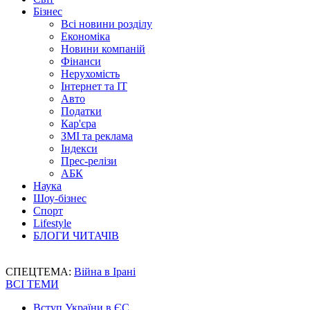
Бізнес
Всі новини розділу
Економіка
Новини компаній
Фінанси
Нерухомість
Інтернет та IT
Авто
Податки
Кар'єра
ЗМІ та реклама
Індекси
Прес-релізи
АБК
Наука
Шоу-бізнес
Спорт
Lifestyle
БЛОГИ ЧИТАЧІВ
СПЕЦТЕМА:
Війна в Ірані
ВСІ ТЕМИ
Вступ України в ЄС