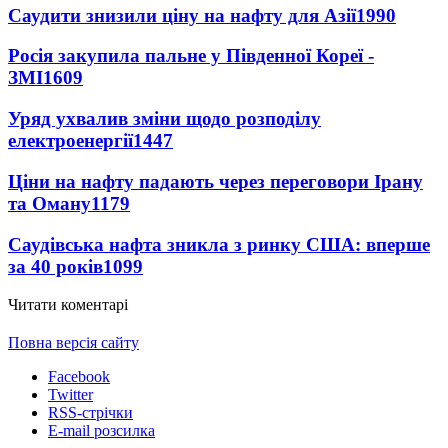
Саудити знизили ціну на нафту для Азії
1990
Росія закупила пальне у Південної Кореї -
ЗМІ
1609
Уряд ухвалив зміни щодо розподілу
електроенергії
1447
Ціни на нафту падають через переговори Ірану
та Оману
1179
Саудівська нафта зникла з ринку США: вперше
за 40 років
1099
Читати коментарі
Повна версія сайту
Facebook
Twitter
RSS-стрічки
E-mail розсилка