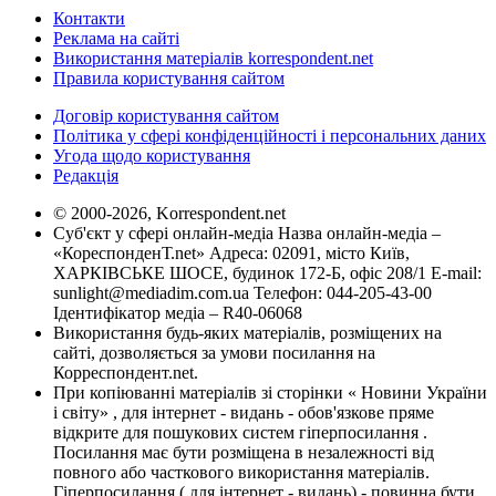
Контакти
Реклама на сайті
Використання матеріалів korrespondent.net
Правила користування сайтом
Договір користування сайтом
Політика у сфері конфіденційності і персональних даних
Угода щодо користування
Редакція
© 2000-2026, Korrespondent.net
Суб'єкт у сфері онлайн-медіа Назва онлайн-медіа –
«КореспонденТ.net» Адреса: 02091, місто Київ,
ХАРКІВСЬКЕ ШОСЕ, будинок 172-Б, офіс 208/1 E-mail:
sunlight@mediadim.com.ua
Телефон: 044-205-43-00
Ідентифікатор медіа – R40-06068
Використання будь-яких матеріалів, розміщених на
сайті, дозволяється за умови посилання на
Корреспондент.net.
При копіюванні матеріалів зі сторінки « Новини України
і світу» , для інтернет - видань - обов'язкове пряме
відкрите для пошукових систем гіперпосилання .
Посилання має бути розміщена в незалежності від
повного або часткового використання матеріалів.
Гіперпосилання ( для інтернет - видань) - повинна бути