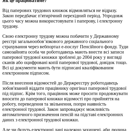
Як це працюватиме?
Від паперових трудових книжок відмовляться не відразу.
Закон передбачає п'ятирічний перехідний період. Упродовж
цього часу можна використовувати і паперову, і електронну
трудову.
Свою електронну трудову можна побачити у Державному
реєстрі загальнообов’язкового державного соціального
страхування через вебпортал е-послуг Пенсійного фонду. Туди
самозайнята особа чи роботодавець мають внести всі записи
паперової трудової книжки зроблені до 2004 року у вигляді
сканів або оцифровані копії паперової трудової, довідок тощо.
Всі ці документи мають бути підписані кваліфікованим
електронним підписом.
Після внесення відомостей до Держреєстру роботодавець
зобов'язаний віддати працівнику оригінал паперової трудової
під підпис. Крім того, працівник може просити продовжувати
вносити до паперової книжки відомості про прийняття на
роботу, переведення та звільнення, попри наявність
електронної трудової. Закон запроваджує можливість
автоматичного призначення пенсій на підставі електронних
даних з електронної трудової книжки.
Але чи будуть електронні дані належно захищені, аби людина