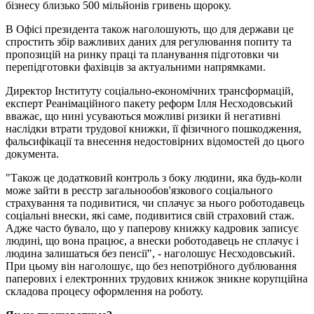
бізнесу близько 500 мільйонів гривень щороку.
В Офісі президента також наголошують, що для держави це
спростить збір важливих даних для регулювання попиту та
пропозицій на ринку праці та планування підготовки чи
перепідготовки фахівців за актуальними напрямками.
Директор Інституту соціально-економічних трансформацій,
експерт Реанімаційного пакету реформ Ілля Несходовський
вважає, що нині усуваються можливі ризики й негативні
наслідки втрати трудової книжки, її фізичного пошкодження,
фальсифікації та внесення недостовірних відомостей до цього
документа.
"Також це додатковий контроль з боку людини, яка будь-коли
може зайти в реєстр загальнообов'язкового соціального
страхування та подивитися, чи сплачує за нього роботодавець
соціальні внески, які саме, подивитися свій страховий стаж.
Адже часто бувало, що у паперову книжку кадровик записує
людині, що вона працює, а внески роботодавець не сплачує і
людина залишаться без пенсії", - наголошує Несходовський.
При цьому він наголошує, що без непотрібного дублювання
паперових і електронних трудових книжок зникне корупційна
складова процесу оформлення на роботу.