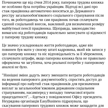
Починаючи ще від січня 2014 року, паперова трудова книжка
не особливо була потрібна українцям. Відтоді всі дані про
стаж працівника автоматично вносяться до Державного
реєстру загальнообов'язкового соціального страхування
після
того, як роботодавець чи сам працівник почав сплачувати
єдиний соціальний внесок, важливий для визначення розміру
майбутньої пенсії працівника.
Щоправда, законодавство
вимагало від роботодавців паралельно записувати ці відомості
у паперову трудову книжку.
Це значно ускладнювало життя роботодавцю, адже він
повинен був мати у своєму штаті кадровика, який вів записи у
цю паперову книжку та ніс відповідальність за її збереження,
сплачувати штрафи, якщо паперова книжка була не правильно
оформлена чи загублена, хоча реальної потреби у паперовому
аналозі не було.
"Нинішні зміни дадуть змогу зменшити витрати роботодавців
на ведення паперового документообігу, спростять доступ до
інформації про набутий стаж працівників для призначення
виплат за загальнообов’язковим державним соціальним
страхуванням, насамперед у випадку тимчасової втрати
працездатності", - йдеться у повідомленні Офісу президента.
Неурядова організація EasyBusiness підрахувала, що
скасування паперових трудових книжок може заощадити для