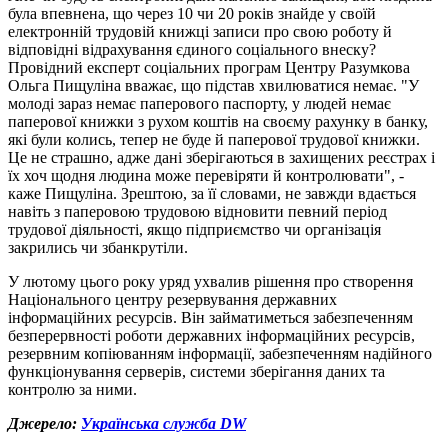
була впевнена, що через 10 чи 20 років знайде у своїй
електронній трудовій книжці записи про свою роботу й
відповідні відрахування єдиного соціального внеску?
Провідний експерт соціальних програм Центру Разумкова
Ольга Пищуліна вважає, що підстав хвилюватися немає. "У
молоді зараз немає паперового паспорту, у людей немає
паперової книжки з рухом коштів на своєму рахунку в банку,
які були колись, тепер не буде й паперової трудової книжки.
Це не страшно, адже дані зберігаються в захищених реєстрах і
їх хоч щодня людина може перевіряти й контролювати", -
каже Пищуліна. Зрештою, за її словами, не завжди вдається
навіть з паперовою трудовою відновити певний період
трудової діяльності, якщо підприємство чи організація
закрились чи збанкрутіли.
У лютому цього року уряд ухвалив рішення про створення
Національного центру резервування державних
інформаційних ресурсів. Він займатиметься забезпеченням
безперервності роботи державних інформаційних ресурсів,
резервним копіюванням інформації, забезпеченням надійного
функціонування серверів, системи зберігання даних та
контролю за ними.
Джерело:
Українська служба DW