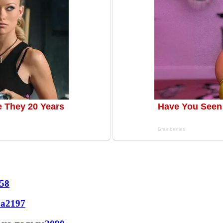
58
ла
2197