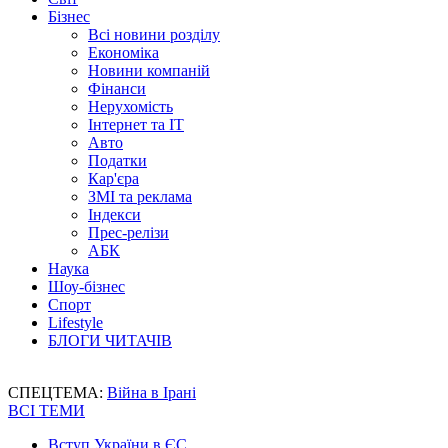
Бізнес
Всі новини розділу
Економіка
Новини компаній
Фінанси
Нерухомість
Інтернет та IT
Авто
Податки
Кар'єра
ЗМІ та реклама
Індекси
Прес-релізи
АБК
Наука
Шоу-бізнес
Спорт
Lifestyle
БЛОГИ ЧИТАЧІВ
СПЕЦТЕМА:
Війна в Ірані
ВСІ ТЕМИ
Вступ України в ЄС