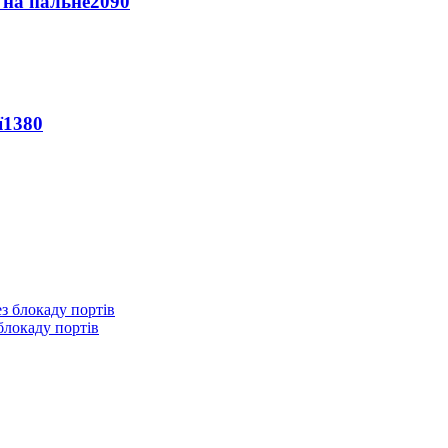
и на пальне
2090
ї
1380
блокаду портів