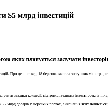
и $5 млрд інвестицій
огою яких планується залучати інвесторі
тицій. Про це в четвер, 18 березня, заявила заступник міністра р
лучити завдяки концесії, підтримці великих інвестпроектів і ін
а 3,7 млрд доларів у морських портах, виконання яких почнеться 