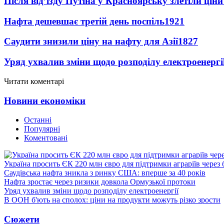
Після від’їзду Путіна у Красноярську злетіли цін
Нафта дешевшає третій день поспіль
1921
Саудити знизили ціну на нафту для Азії
1827
Уряд ухвалив зміни щодо розподілу електроенергі
Читати коментарі
Новини економіки
Останні
Популярні
Коментовані
Україна просить ЄК 220 млн євро для підтримки аграріїв через 
Саудівська нафта зникла з ринку США: вперше за 40 років
Нафта зростає через ризики довкола Ормузької протоки
Уряд ухвалив зміни щодо розподілу електроенергії
В ООН б'ють на сполох: ціни на продукти можуть різко зрости
Сюжети