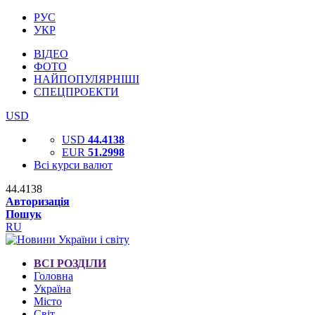
РУС
УКР
ВІДЕО
ФОТО
НАЙПОПУЛЯРНІШІ
СПЕЦПРОЕКТИ
USD
USD
44.4138
EUR
51.2998
Всі курси валют
44.4138
Авторизація
Пошук
RU
ВСІ РОЗДІЛИ
Головна
Україна
Місто
Світ