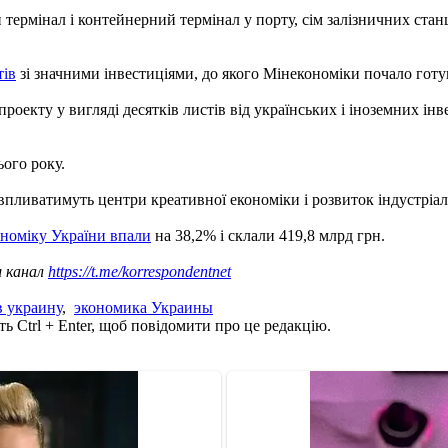
мінал і контейнерний термінал у порту, сім залізничних станцій
тів
зі значними інвестиціями, до якого Мінекономіки почало готу
оекту у вигляді десятків листів від українських і іноземних інв
ого року.
 впливатимуть центри креативної економіки і розвиток індустріал
кономіку України впали
на 38,2% і склали 419,8 млрд грн.
ш канал
https://t.me/korrespondentnet
в украину
,
экономика Украины
ь Ctrl + Enter, щоб повідомити про це редакцію.