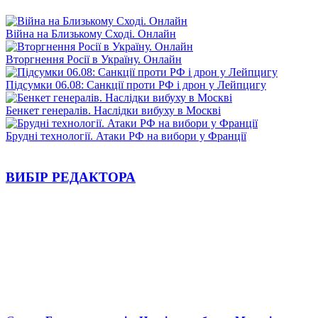
Війна на Близькому Сході. Онлайн
Вторгнення Росії в Україну. Онлайн
Підсумки 06.08: Санкції проти РФ і дрон у Лейпцигу
Бенкет генералів. Наслідки вибуху в Москві
Брудні технології. Атаки РФ на вибори у Франції
ВИБІР РЕДАКТОРА