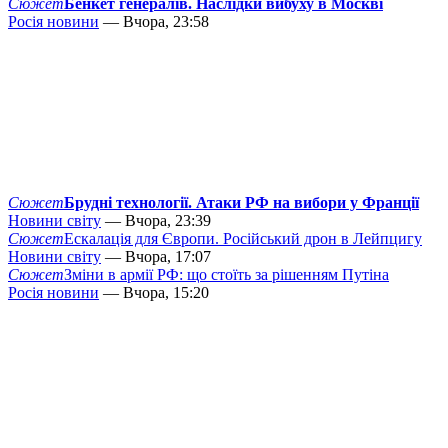
Сюжет
Бенкет генералів. Наслідки вибуху в Москві
Росія новини
— Вчора, 23:58
Сюжет
Брудні технології. Атаки РФ на вибори у Франції
Новини світу
— Вчора, 23:39
Сюжет
Ескалація для Європи. Російський дрон в Лейпцигу
Новини світу
— Вчора, 17:07
Сюжет
Зміни в армії РФ: що стоїть за рішенням Путіна
Росія новини
— Вчора, 15:20