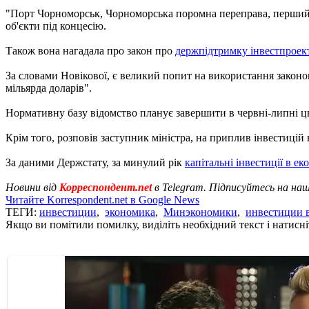
"Порт Чорноморськ, Чорноморська поромна переправа, перший тер
об'єкти під концесію.
Також вона нагадала про закон про
держпідтримку інвестпроек
За словами Новікової, є великий попит на використання законопр
мільярда доларів".
Нормативну базу відомство планує завершити в червні-липні ць
Крім того, розповів заступник міністра, на приплив інвестицій
За даними Держстату, за минулий рік
капітальні інвестиції в е
Новини від
Корреспондент.net
в Telegram. Підписуйтесь на на
Читайте Korrespondent.net в Google News
ТЕГИ:
инвестиции
,
экономика
,
Минэкономики
,
инвестиции 
Якщо ви помітили помилку, виділіть необхідний текст і натисніт