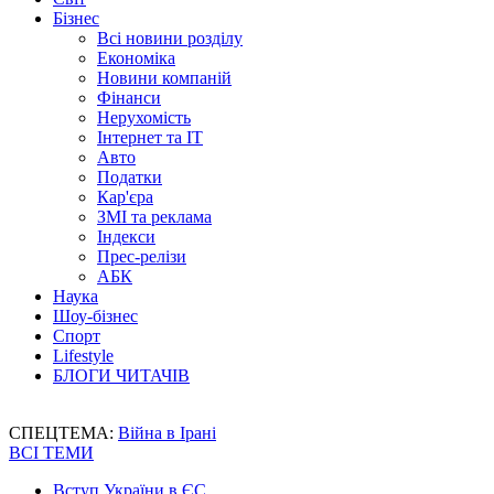
Бізнес
Всі новини розділу
Економіка
Новини компаній
Фінанси
Нерухомість
Інтернет та IT
Авто
Податки
Кар'єра
ЗМІ та реклама
Індекси
Прес-релізи
АБК
Наука
Шоу-бізнес
Спорт
Lifestyle
БЛОГИ ЧИТАЧІВ
СПЕЦТЕМА:
Війна в Ірані
ВСІ ТЕМИ
Вступ України в ЄС