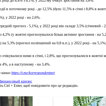
оці до 8,4% з 8,1%, у 2022-му очікує зростання на 5,6%.
 в поточному році - до 12,5% (було 11,5% в січні і 8,8% в жовтн
), у 2022 році - на 2,6%.
дній прогноз - 5,1%), у 2022 році він складе 3,5% (січневий - 2
 4,2% (у жовтні прогнозувалося більш активне зростання - на 5,2
на 5,3% (прогноз поліпшений на 0,8 в.п.), у 2022 році - на 5,1%; 
о очікувалися ними в січні, і 2,8%, що прогнозувалися в жовтні 
 4%, а в наступному - на 3,4%.
ш канал
https://t.me/korrespondentnet
финансовый кризис
ь Ctrl + Enter, щоб повідомити про це редакцію.