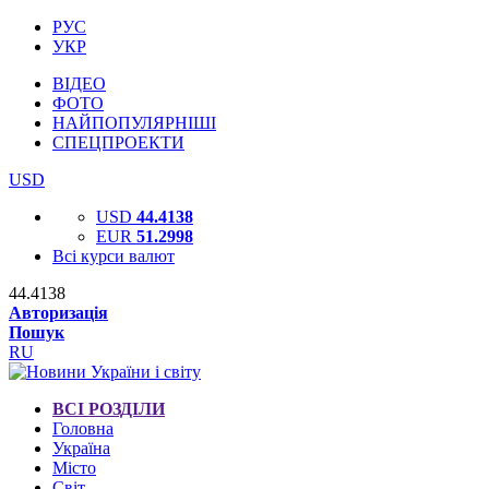
РУС
УКР
ВІДЕО
ФОТО
НАЙПОПУЛЯРНІШІ
СПЕЦПРОЕКТИ
USD
USD
44.4138
EUR
51.2998
Всі курси валют
44.4138
Авторизація
Пошук
RU
ВСІ РОЗДІЛИ
Головна
Україна
Місто
Світ