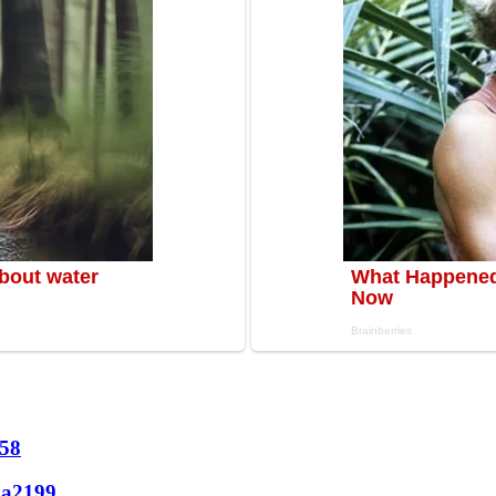
58
ла
2199