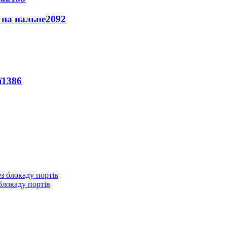
и на пальне
2092
ї
1386
блокаду портів