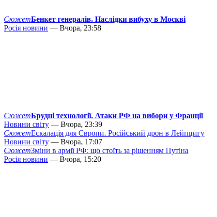
Сюжет
Бенкет генералів. Наслідки вибуху в Москві
Росія новини
— Вчора, 23:58
Сюжет
Брудні технології. Атаки РФ на вибори у Франції
Новини світу
— Вчора, 23:39
Сюжет
Ескалація для Європи. Російський дрон в Лейпцигу
Новини світу
— Вчора, 17:07
Сюжет
Зміни в армії РФ: що стоїть за рішенням Путіна
Росія новини
— Вчора, 15:20