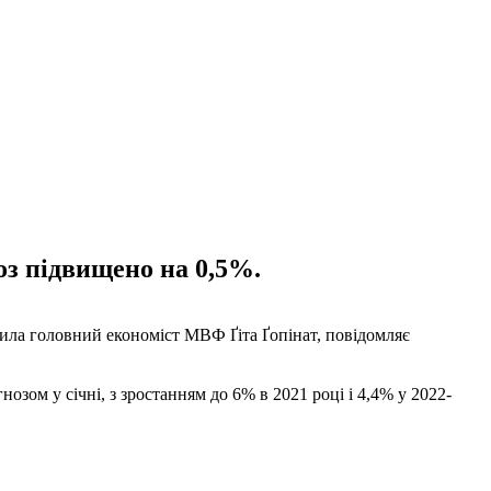
оз підвищено на 0,5%.
явила головний економіст МВФ Ґіта Ґопінат, повідомляє
зом у січні, з зростанням до 6% в 2021 році і 4,4% у 2022-