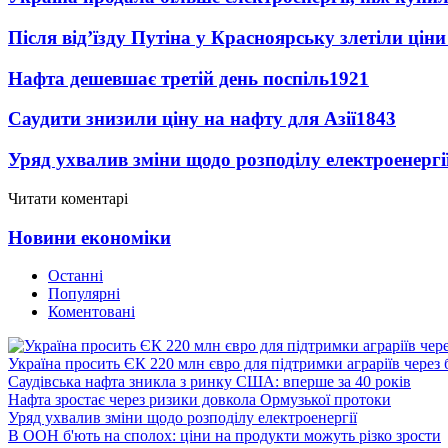
Після від’їзду Путіна у Красноярську злетіли цін
Нафта дешевшає третій день поспіль
1921
Саудити знизили ціну на нафту для Азії
1843
Уряд ухвалив зміни щодо розподілу електроенергі
Читати коментарі
Новини економіки
Останні
Популярні
Коментовані
Україна просить ЄК 220 млн євро для підтримки аграріїв через 
Саудівська нафта зникла з ринку США: вперше за 40 років
Нафта зростає через ризики довкола Ормузької протоки
Уряд ухвалив зміни щодо розподілу електроенергії
В ООН б'ють на сполох: ціни на продукти можуть різко зрости