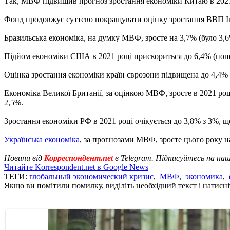
Так, МВФ підвищив прогноз зростання економіки Китаю в 2021 р
Фонд продовжує суттєво покращувати оцінку зростання ВВП Індії
Бразильська економіка, на думку МВФ, зросте на 3,7% (було 3,6%
Підйом економіки США в 2021 році прискориться до 6,4% (попере
Оцінка зростання економіки країн єврозони підвищена до 4,4% з
Економіка Великої Британії, за оцінкою МВФ, зросте в 2021 році 
2,5%.
Зростання економіки РФ в 2021 році очікується до 3,8% з 3%, щ
Українська економіка
, за прогнозами МВФ, зросте цього року на
Новини від
Корреспондент.net
в Telegram. Підписуйтесь на на
Читайте Korrespondent.net в Google News
ТЕГИ:
глобальный экономический кризис
,
МВФ
,
экономика
,
Якщо ви помітили помилку, виділіть необхідний текст і натисніт