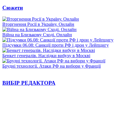
Сюжети
Вторгнення Росії в Україну. Онлайн
Війна на Близькому Сході. Онлайн
Підсумки 06.08: Санкції проти РФ і дрон у Лейпцигу
Бенкет генералів. Наслідки вибуху в Москві
Брудні технології. Атаки РФ на вибори у Франції
ВИБІР РЕДАКТОРА