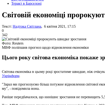
Теракт в Барселоні
Світовій економіці пророкую
Текст:
Надтока Світлана
, 6 квітня 2021, 17:15
0
342
Фото: Reuters
МВФ поліпшив прогноз щодо відновлення економіки
Цього року світова економіка покаже з
Світова економіка в цьому році зростатиме швидше, ніж очікува
Укрінформ
.
"Зараз ми прогнозуємо більш потужне відновлення світової екон
му", - повідомила вона.
Раніше передбачалося, що нинішнє зростання не перевищить 5,5