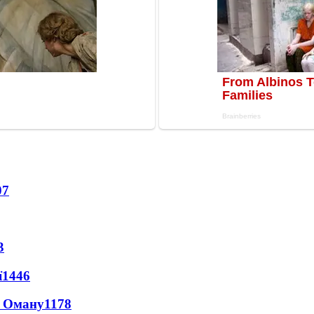
07
3
ї
1446
а Оману
1178