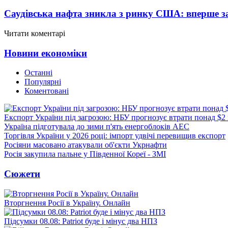
Саудівська нафта зникла з ринку США: вперше за
Читати коментарі
Новини економіки
Останні
Популярні
Коментовані
Експорт України під загрозою: НБУ прогнозує втрати понад $2
Україна підготувала до зими п'ять енергоблоків АЕС
Торгівля України у 2026 році: імпорт удвічі перевищив експорт
Росіяни масовано атакували об'єкти Укрнафти
Росія закупила пальне у Південної Кореї - ЗМІ
Сюжети
Вторгнення Росії в Україну. Онлайн
Підсумки 08.08: Patriot буде і мінус два НПЗ