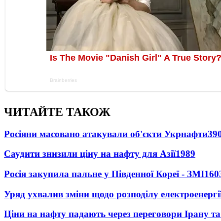
ЧИТАЙТЕ ТАКОЖ
Росіяни масовано атакували об'єкти Укрнафти
39
Саудити знизили ціну на нафту для Азії
1989
Росія закупила пальне у Південної Кореї - ЗМІ
160
Уряд ухвалив зміни щодо розподілу електроенергі
Ціни на нафту падають через переговори Ірану т