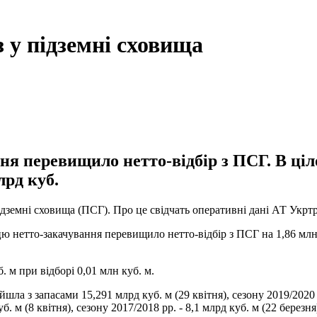
 у підземні сховища
ня перевищило нетто-відбір з ПСГ. В ціл
лрд куб.
підземні сховища (ПСГ). Про це свідчать оперативні дані АТ Укртр
цю нетто-закачування перевищило нетто-відбір з ПСГ на 1,86 млн
. м при відборі 0,01 млн куб. м.
а з запасами 15,291 млрд куб. м (29 квітня), сезону 2019/2020 рр
б. м (8 квітня), сезону 2017/2018 рр. - 8,1 млрд куб. м (22 березня