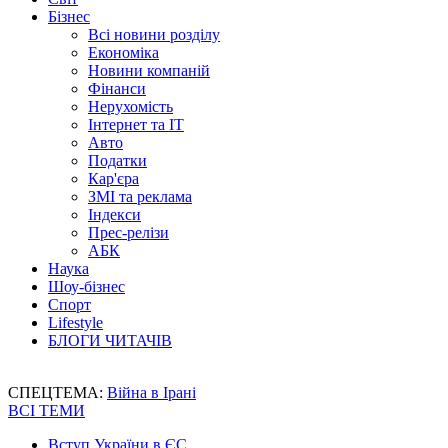
Бізнес
Всі новини розділу
Економіка
Новини компаній
Фінанси
Нерухомість
Інтернет та IT
Авто
Податки
Кар'єра
ЗМІ та реклама
Індекси
Прес-релізи
АБК
Наука
Шоу-бізнес
Спорт
Lifestyle
БЛОГИ ЧИТАЧІВ
СПЕЦТЕМА:
Війна в Ірані
ВСІ ТЕМИ
Вступ України в ЄС