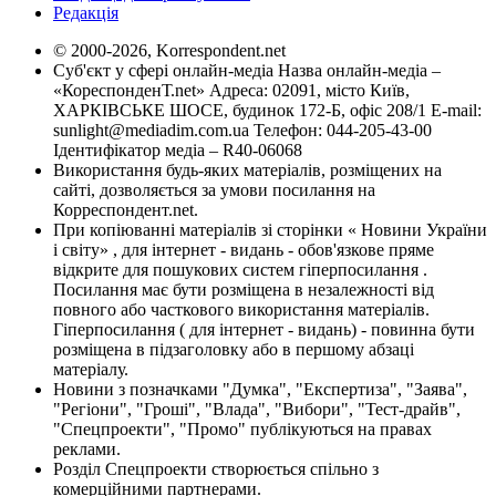
Редакція
© 2000-2026, Korrespondent.net
Суб'єкт у сфері онлайн-медіа Назва онлайн-медіа –
«КореспонденТ.net» Адреса: 02091, місто Київ,
ХАРКІВСЬКЕ ШОСЕ, будинок 172-Б, офіс 208/1 E-mail:
sunlight@mediadim.com.ua
Телефон: 044-205-43-00
Ідентифікатор медіа – R40-06068
Використання будь-яких матеріалів, розміщених на
сайті, дозволяється за умови посилання на
Корреспондент.net.
При копіюванні матеріалів зі сторінки « Новини України
і світу» , для інтернет - видань - обов'язкове пряме
відкрите для пошукових систем гіперпосилання .
Посилання має бути розміщена в незалежності від
повного або часткового використання матеріалів.
Гіперпосилання ( для інтернет - видань) - повинна бути
розміщена в підзаголовку або в першому абзаці
матеріалу.
Новини з позначками "Думка", "Експертиза", "Заява",
"Регіони", "Гроші", "Влада", "Вибори", "Тест-драйв",
"Спецпроекти", "Промо" публікуються на правах
реклами.
Розділ Спецпроекти створюється спільно з
комерційними партнерами.