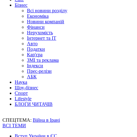
Бізнес
Всі новини розділу
Економіка
Новини компаній
Фінанси
Нерухомість
Інтернет та IT
Авто
Податки
Кар'єра
ЗМІ та реклама
Індекси
Прес-релізи
АБК
Наука
Шоу-бізнес
Спорт
Lifestyle
БЛОГИ ЧИТАЧІВ
СПЕЦТЕМА:
Війна в Ірані
ВСІ ТЕМИ
Вступ України в ЄС