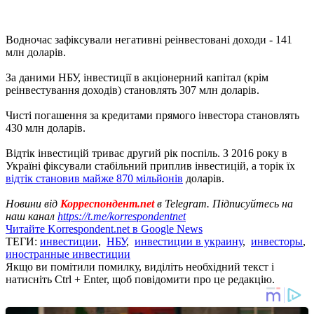
Водночас зафіксували негативні реінвестовані доходи - 141
млн доларів.
За даними НБУ, інвестиції в акціонерний капітал (крім
реінвестування доходів) становлять 307 млн ​​доларів.
Чисті погашення за кредитами прямого інвестора становлять
430 млн доларів.
Відтік інвестицій триває другий рік поспіль. З 2016 року в
Україні фіксували стабільний приплив інвестицій, а торік їх
відтік становив майже 870 мільйонів
доларів.
Новини від
Корреспондент.net
в Telegram. Підписуйтесь на
наш канал
https://t.me/korrespondentnet
Читайте Korrespondent.net в Google News
ТЕГИ:
инвестиции
,
НБУ
,
инвестиции в украину
,
инвесторы
,
иностранные инвестиции
Якщо ви помітили помилку, виділіть необхідний текст і
натисніть Ctrl + Enter, щоб повідомити про це редакцію.