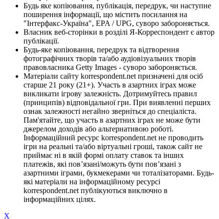
Будь яке копіювання, публікація, передрук, чи наступне
поширення інформації, що містить посилання на
"Інтерфакс-Україна", EPA / UPG, суворо забороняється.
Власник веб-сторінки в розділі Я-Корреспондент є автор
публікації.
Будь-яке копіювання, передрук та відтворення
фотографічних творів та/або аудіовізуальних творів
правовласника Getty Images - суворо забороняється.
Матеріали сайту korrespondent.net призначені для осіб
старше 21 року (21+). Участь в азартних іграх може
викликати ігрову залежність. Дотримуйтесь правил
(принципів) відповідальної гри. При виявленні перших
ознак залежності негайно зверніться до спеціаліста.
Пам'ятайте, що участь в азартних іграх не може бути
джерелом доходів або альтернативою роботі.
Інформаційний ресурс korrespondent.net не проводить
ігри на реальні та/або віртуальні гроші, також сайт не
приймає ні в якій формі оплату ставок та інших
платежів, які пов’язані/можуть бути пов’язані з
азартними іграми, букмекерами чи тоталізаторами. Будь-
які матеріали на інформаційному ресурсі
korrespondent.net публікуються виключно в
інформаційних цілях.
X