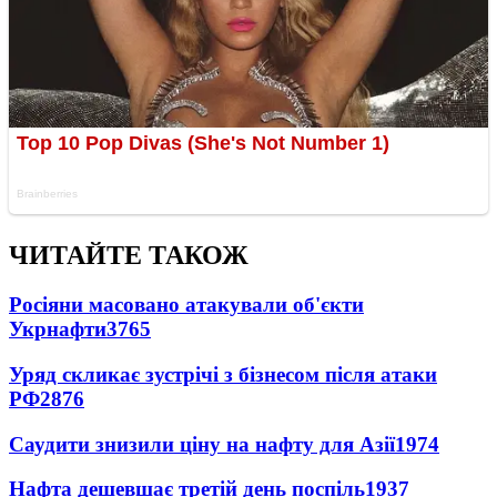
ЧИТАЙТЕ ТАКОЖ
Росіяни масовано атакували об'єкти
Укрнафти
3765
Уряд скликає зустрічі з бізнесом після атаки
РФ
2876
Саудити знизили ціну на нафту для Азії
1974
Нафта дешевшає третій день поспіль
1937