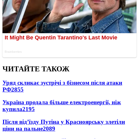
ЧИТАЙТЕ ТАКОЖ
Уряд скликає зустрічі з бізнесом після атаки
РФ
2855
Україна продала більше електроенергії, ніж
купила
2195
Після від’їзду Путіна у Красноярську злетіли
ціни на пальне
2089