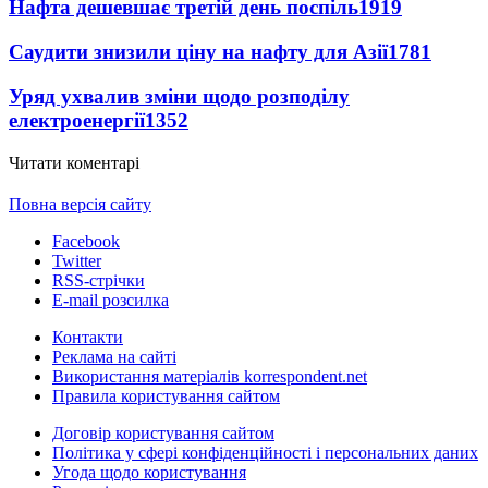
Нафта дешевшає третій день поспіль
1919
Саудити знизили ціну на нафту для Азії
1781
Уряд ухвалив зміни щодо розподілу
електроенергії
1352
Читати коментарі
Повна версія сайту
Facebook
Twitter
RSS-стрічки
E-mail розсилка
Контакти
Реклама на сайті
Використання матеріалів korrespondent.net
Правила користування сайтом
Договір користування сайтом
Політика у сфері конфіденційності і персональних даних
Угода щодо користування