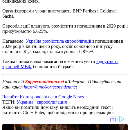
банківських колах.
Організаторами угоди виступають BNP Paribas і Goldman
Sachs.
Єврооблігації планують розмістити з погашенням в 2029 році і
прибутковістю 6,625%.
Нагадаємо,
Україна розмістила єврооблігації
з погашенням в
2029 році в квітні цього року, обсяг основного випуску
становить $1,25 млрд, ставка купона - 6,876%.
Таким чином влада намагається компенсувати
відсутність
траншей МВФ
і наповнити бюджет.
Новини від
Корреспондент.net
в Telegram. Підписуйтесь на
наш канал
https://t.me/korrespondentnet
Читайте Korrespondent.net в Google News
ТЕГИ:
Украина
,
еврооблигация
Якщо ви помітили помилку, виділіть необхідний текст і
натисніть Ctrl + Enter, щоб повідомити про це редакцію.