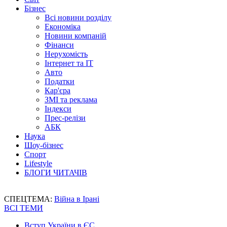
Бізнес
Всі новини розділу
Економіка
Новини компаній
Фінанси
Нерухомість
Інтернет та IT
Авто
Податки
Кар'єра
ЗМІ та реклама
Індекси
Прес-релізи
АБК
Наука
Шоу-бізнес
Спорт
Lifestyle
БЛОГИ ЧИТАЧІВ
СПЕЦТЕМА:
Війна в Ірані
ВСІ ТЕМИ
Вступ України в ЄС