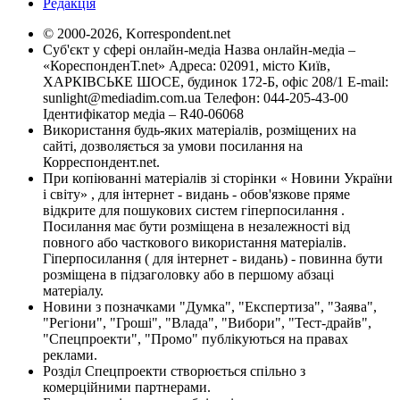
Редакція
© 2000-2026, Korrespondent.net
Суб'єкт у сфері онлайн-медіа Назва онлайн-медіа –
«КореспонденТ.net» Адреса: 02091, місто Київ,
ХАРКІВСЬКЕ ШОСЕ, будинок 172-Б, офіс 208/1 E-mail:
sunlight@mediadim.com.ua
Телефон: 044-205-43-00
Ідентифікатор медіа – R40-06068
Використання будь-яких матеріалів, розміщених на
сайті, дозволяється за умови посилання на
Корреспондент.net.
При копіюванні матеріалів зі сторінки « Новини України
і світу» , для інтернет - видань - обов'язкове пряме
відкрите для пошукових систем гіперпосилання .
Посилання має бути розміщена в незалежності від
повного або часткового використання матеріалів.
Гіперпосилання ( для інтернет - видань) - повинна бути
розміщена в підзаголовку або в першому абзаці
матеріалу.
Новини з позначками "Думка", "Експертиза", "Заява",
"Регіони", "Гроші", "Влада", "Вибори", "Тест-драйв",
"Спецпроекти", "Промо" публікуються на правах
реклами.
Розділ Спецпроекти створюється спільно з
комерційними партнерами.