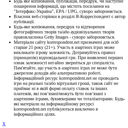
Будь яке копіювання, публікація, передрук, чи наступне
поширення інформації, що містить посилання на
"Інтерфакс-Україна", EPA / UPG, суворо забороняється.
Власник веб-сторінки в розділі Я-Корреспондент є автор
публікації.
Будь-яке копіювання, передрук та відтворення
фотографічних творів та/або аудіовізуальних творів
правовласника Getty Images - суворо забороняється.
Матеріали сайту korrespondent.net призначені для осіб
старше 21 року (21+). Участь в азартних іграх може
викликати ігрову залежність. Дотримуйтесь правил
(принципів) відповідальної гри. При виявленні перших
ознак залежності негайно зверніться до спеціаліста.
Пам'ятайте, що участь в азартних іграх не може бути
джерелом доходів або альтернативою роботі.
Інформаційний ресурс korrespondent.net не проводить
ігри на реальні та/або віртуальні гроші, також сайт не
приймає ні в якій формі оплату ставок та інших
платежів, які пов’язані/можуть бути пов’язані з
азартними іграми, букмекерами чи тоталізаторами. Будь-
які матеріали на інформаційному ресурсі
korrespondent.net публікуються виключно в
інформаційних цілях.
X