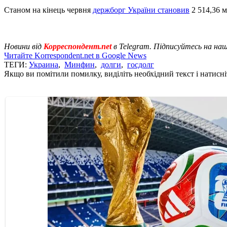
Станом на кінець червня
держборг України становив
2 514,36 м
Новини від
Корреспондент.net
в Telegram. Підписуйтесь на на
Читайте Korrespondent.net в Google News
ТЕГИ:
Украина
,
Минфин
,
долги
,
госдолг
Якщо ви помітили помилку, виділіть необхідний текст і натисніт