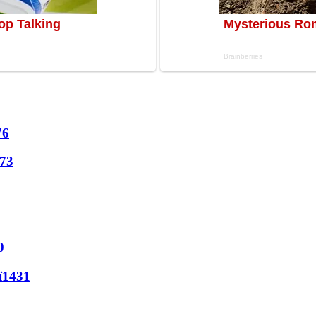
76
73
0
ї
1431