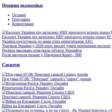
Новини економіки
Останні
Популярні
Коментовані
Експорт України під загрозою: НБУ прогнозує втрати понад $2
Україна підготувала до зими п'ять енергоблоків АЕС
Торгівля України у 2026 році: імпорт удвічі перевищив експорт
Росіяни масовано атакували об'єкти Укрнафти
Росія закупила пальне у Південної Кореї - ЗМІ
Сюжети
Підсумки 07.08: "Пекельні" санкції і "парад" дронів
Вторгнення Росії в Україну. Онлайн
Пекельні санкції. Рішення Сената США
Війна на Близькому Сході. Онлайн