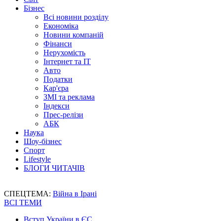
Бізнес
Всі новини розділу
Економіка
Новини компаній
Фінанси
Нерухомість
Інтернет та IT
Авто
Податки
Кар'єра
ЗМІ та реклама
Індекси
Прес-релізи
АБК
Наука
Шоу-бізнес
Спорт
Lifestyle
БЛОГИ ЧИТАЧІВ
СПЕЦТЕМА:
Війна в Ірані
ВСІ ТЕМИ
Вступ України в ЄС