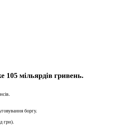
е 105 мільярдів гривень.
нсів.
луговування боргу.
д грн).