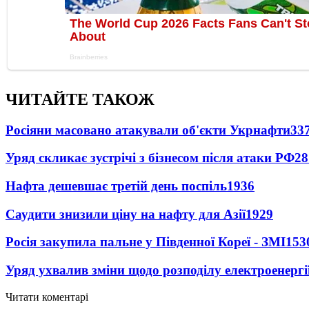
ЧИТАЙТЕ ТАКОЖ
Росіяни масовано атакували об'єкти Укрнафти
33
Уряд скликає зустрічі з бізнесом після атаки РФ
28
Нафта дешевшає третій день поспіль
1936
Саудити знизили ціну на нафту для Азії
1929
Росія закупила пальне у Південної Кореї - ЗМІ
153
Уряд ухвалив зміни щодо розподілу електроенергі
Читати коментарі