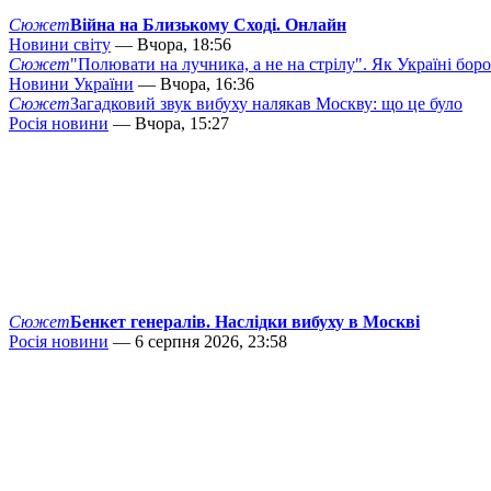
Сюжет
Війна на Близькому Сході. Онлайн
Новини світу
— Вчора, 18:56
Сюжет
"Полювати на лучника, а не на стрілу". Як Україні бор
Новини України
— Вчора, 16:36
Сюжет
Загадковий звук вибуху налякав Москву: що це було
Росія новини
— Вчора, 15:27
Сюжет
Бенкет генералів. Наслідки вибуху в Москві
Росія новини
— 6 серпня 2026, 23:58