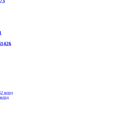
73
1
ї
1426
 млрд