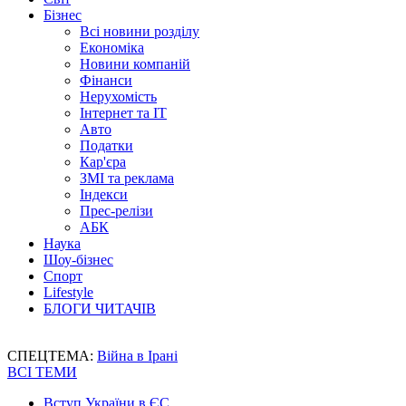
Бізнес
Всі новини розділу
Економіка
Новини компаній
Фінанси
Нерухомість
Інтернет та IT
Авто
Податки
Кар'єра
ЗМІ та реклама
Індекси
Прес-релізи
АБК
Наука
Шоу-бізнес
Спорт
Lifestyle
БЛОГИ ЧИТАЧІВ
СПЕЦТЕМА:
Війна в Ірані
ВСІ ТЕМИ
Вступ України в ЄС