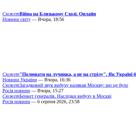
Сюжет
Війна на Близькому Сході. Онлайн
Новини світу
— Вчора, 18:56
Сюжет
"Полювати на лучника, а не на стрілу". Як Україні 
Новини України
— Вчора, 16:36
Сюжет
Загадковий звук вибуху налякав Москву: що це було
Росія новини
— Вчора, 15:27
Сюжет
Бенкет генералів. Наслідки вибуху в Москві
Росія новини
— 6 серпня 2026, 23:58