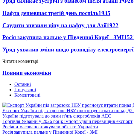
Уряд скликає зустрічі з бізнесом після атаки РФ
28
Нафта дешевшає третій день поспіль
1935
Саудити знизили ціну на нафту для Азії
1922
Росія закупила пальне у Південної Кореї - ЗМІ
152
Уряд ухвалив зміни щодо розподілу електроенергі
Читати коментарі
Новини економіки
Останні
Популярні
Коментовані
Експорт України під загрозою: НБУ прогнозує втрати понад $2
Україна підготувала до зими п'ять енергоблоків АЕС
Торгівля України у 2026 році: імпорт удвічі перевищив експорт
Росіяни масовано атакували об'єкти Укрнафти
Росія закупила пальне у Південної Кореї - ЗМІ