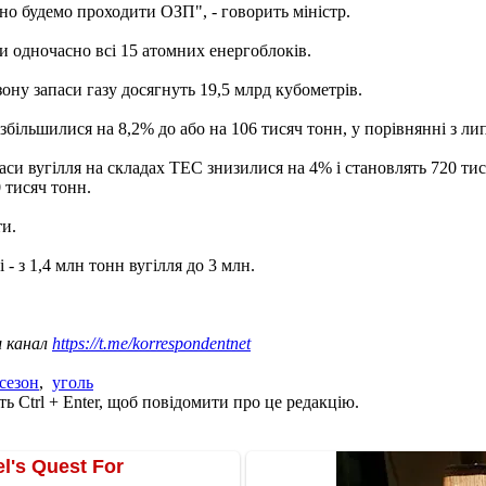
йно будемо проходити ОЗП", - говорить міністр.
и одночасно всі 15 атомних енергоблоків.
ону запаси газу досягнуть 19,5 млрд кубометрів.
збільшилися на 8,2% до або на 106 тисяч тонн, у порівнянні з ли
аси вугілля на складах ТЕС знизилися на 4% і становлять 720 тис
0 тисяч тонн.
ти.
і - з 1,4 млн тонн вугілля до 3 млн.
ш канал
https://t.me/korrespondentnet
сезон
,
уголь
ь Ctrl + Enter, щоб повідомити про це редакцію.