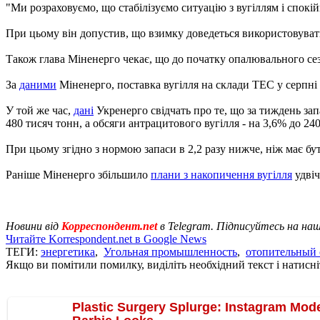
"Ми розраховуємо, що стабілізуємо ситуацію з вугіллям і спокі
При цьому він допустив, що взимку доведеться використовуват
Також глава Міненерго чекає, що до початку опалювального сез
За
даними
Міненерго, поставка вугілля на склади ТЕС у серпні 
У той же час,
дані
Укренерго свідчать про те, що за тиждень зап
480 тисяч тонн, а обсяги антрацитового вугілля - на 3,6% до 24
При цьому згідно з нормою запаси в 2,2 разу нижче, ніж має бу
Раніше Міненерго збільшило
плани з накопичення вугілля
удвіч
Новини від
Корреспондент.net
в Telegram. Підписуйтесь на на
Читайте Korrespondent.net в Google News
ТЕГИ:
энергетика
,
Угольная промышленность
,
отопительный 
Якщо ви помітили помилку, виділіть необхідний текст і натисніт