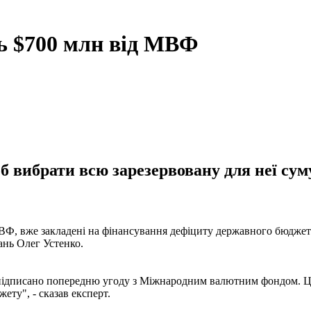
ть $700 млн від МВФ
б вибрати всю зарезервовану для неї суму
Ф, вже закладені на фінансування дефіциту державного бюджету.
ань Олег Устенко.
 підписано попередню угоду з Міжнародним валютним фондом. Ці
ету", - сказав експерт.