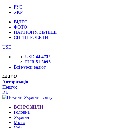
РУС
УКР
ВІДЕО
ФОТО
НАЙПОПУЛЯРНІШІ
СПЕЦПРОЕКТИ
USD
USD
44.4732
EUR
51.3093
Всі курси валют
44.4732
Авторизація
Пошук
RU
ВСІ РОЗДІЛИ
Головна
Україна
Місто
Світ