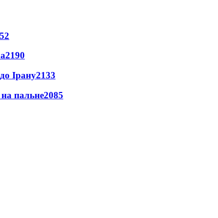
52
ла
2190
до Ірану
2133
и на пальне
2085