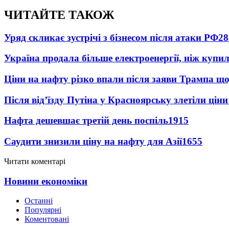
ЧИТАЙТЕ ТАКОЖ
Уряд скликає зустрічі з бізнесом після атаки РФ
28
Україна продала більше електроенергії, ніж купи
Ціни на нафту різко впали після заяви Трампа що
Після від’їзду Путіна у Красноярську злетіли цін
Нафта дешевшає третій день поспіль
1915
Саудити знизили ціну на нафту для Азії
1655
Читати коментарі
Новини економіки
Останні
Популярні
Коментовані