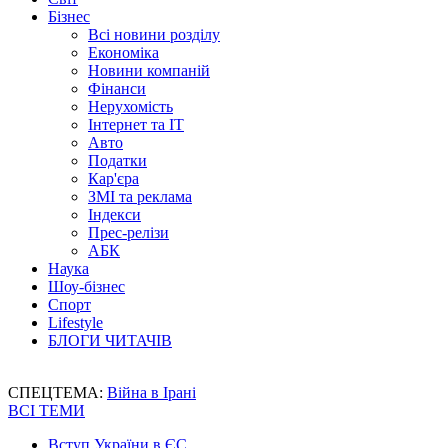
Бізнес
Всі новини розділу
Економіка
Новини компаній
Фінанси
Нерухомість
Інтернет та IT
Авто
Податки
Кар'єра
ЗМІ та реклама
Індекси
Прес-релізи
АБК
Наука
Шоу-бізнес
Спорт
Lifestyle
БЛОГИ ЧИТАЧІВ
СПЕЦТЕМА:
Війна в Ірані
ВСІ ТЕМИ
Вступ України в ЄС