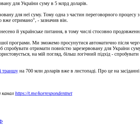
овану для України суму в 5 млрд доларів.
вовану для неї суму. Тому одна з частин переговорного процесу 
 вже отримано", - зазначив він.
винесено й українське питання, в тому числі стосовно продовжен
 нашої програми. Ми зможемо просунутися автоматично після чер
щоб спробувати отримати повністю зарезервовану для України суму
ористовується, на мій погляд, більш логічний підхід - спробувати
і траншу
на 700 млн доларів вже в листопаді. Про це на засіданн
ш канал
https://t.me/korrespondentnet
ВФ