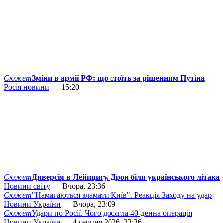
Сюжет
Зміни в армії РФ: що стоїть за рішенням Путіна
Росія новини
— 15:20
Сюжет
Диверсія в Лейпцигу. Дрон біля українського літака
Новини світу
— Вчора, 23:36
Сюжет
"Намагаються зламати Київ". Реакція Заходу на удар
Новини України
— Вчора, 23:09
Сюжет
Удари по Росії. Чого досягла 40-денна операція
Новини України
— 4 серпня 2026, 23:36