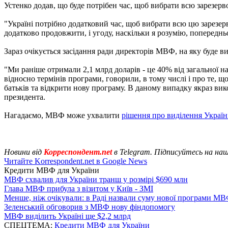
Устенко додав, що буде потрібен час, щоб вибрати всю зарезерв
"Україні потрібно додатковий час, щоб вибрати всю цю зарезер
додатково продовжити, і угоду, наскільки я розумію, попередньо
Зараз очікується засідання ради директорів МВФ, на яку буде 
"Ми раніше отримали 2,1 млрд доларів - це 40% від загальної
відносно термінів програми, говорили, в тому числі і про те, 
батьків та відкрити нову програму. В даному випадку якраз вик
президента.
Нагадаємо, МВФ може ухвалити
рішення про виділення Україн
Новини від
Корреспондент.net
в Telegram. Підписуйтесь на на
Читайте Korrespondent.net в Google News
Кредити МВФ для України
МВФ схвалив для України транш у розмірі $690 млн
Глава МВФ прибула з візитом у Київ - ЗМІ
Менше, ніж очікували: в Раді назвали суму нової програми М
Зеленський обговорив з МВФ нову фіндопомогу
МВФ виділить Україні ще $2,2 млрд
СПЕЦТЕМА:
Кредити МВФ для України