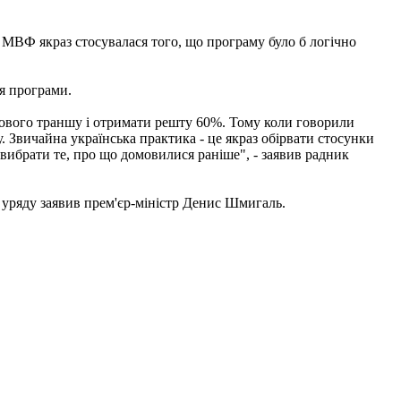
з МВФ якраз стосувалася того, що програму було б логічно
ня програми.
гового траншу і отримати решту 60%. Тому коли говорили
. Звичайна українська практика - це якраз обірвати стосунки
 вибрати те, про що домовилися раніше", - заявив радник
і уряду заявив прем'єр-міністр Денис Шмигаль.