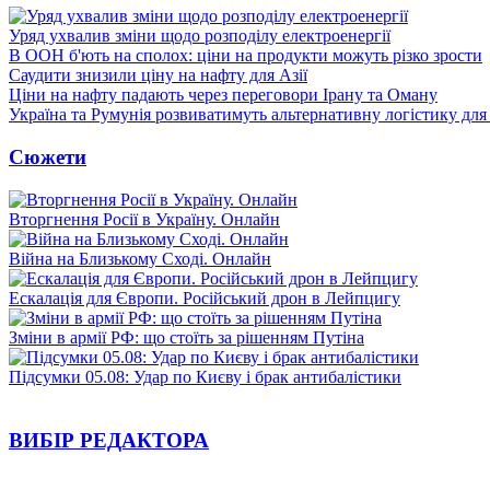
Уряд ухвалив зміни щодо розподілу електроенергії
В ООН б'ють на сполох: ціни на продукти можуть різко зрости
Саудити знизили ціну на нафту для Азії
Ціни на нафту падають через переговори Ірану та Оману
Україна та Румунія розвиватимуть альтернативну логістику для
Сюжети
Вторгнення Росії в Україну. Онлайн
Війна на Близькому Сході. Онлайн
Ескалація для Європи. Російський дрон в Лейпцигу
Зміни в армії РФ: що стоїть за рішенням Путіна
Підсумки 05.08: Удар по Києву і брак антибалістики
ВИБІР РЕДАКТОРА