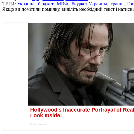
ТЕГИ:
Украина
,
бюджет
,
МВФ
,
бюджет Украины
,
транш
,
Го
Якщо ви помітили помилку, виділіть необхідний текст і натисніт