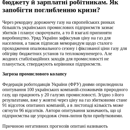
бюджету й зарплатні робітникам. Як
запобігти поглибленню кризи?
Через рекордну дорожнечу газу на європейських ринках
більшість українських промислових підприємств зазнає
збитків і планує скорочувати, а то й взагалі припиняти
виробництво. Уряд України зафіксував ціну на газ для
населення, а також підписав меморандум щодо сталого
проходження опалювального сезону і фіксованої ціни газу для
обігріву бюджетних установ та теплокомуненерго. Але
жодних стабілізаційних заходів для промисловості не
планується, стверджують керівники підприємств.
Загроза промислового колапсу
Федерація роботодавців України (ФРУ) днями оприлюднила
опитування 100 українських компаній-споживачів природного
газу, що працюють у 20 галузях промисловості. Згідно з його
результатами, вже у жовтні через ціну на газ збитковими стане
91 відсоток опитаних компаній, а в листопаді кількість може
сягнути 96 відсотків. Автори опитування зазначають, що ці
підприємства ще упродовж січня-липня були прибутковими.
Причиною негативних прогнозів опитані називають