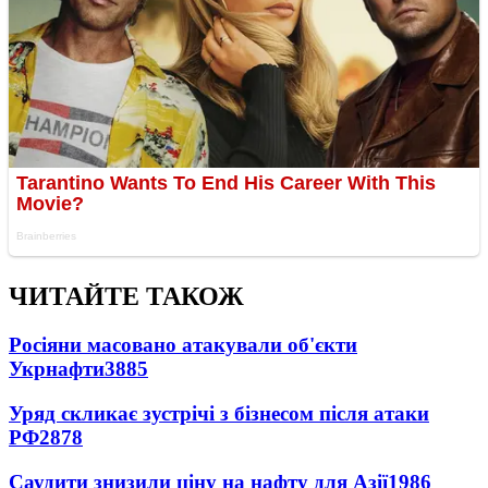
ЧИТАЙТЕ ТАКОЖ
Росіяни масовано атакували об'єкти
Укрнафти
3885
Уряд скликає зустрічі з бізнесом після атаки
РФ
2878
Саудити знизили ціну на нафту для Азії
1986