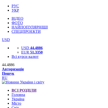
РУС
УКР
ВІДЕО
ФОТО
НАЙПОПУЛЯРНІШІ
СПЕЦПРОЕКТИ
USD
USD
44.4886
EUR
51.3350
Всі курси валют
44.4886
Авторизація
Пошук
RU
ВСІ РОЗДІЛИ
Головна
Україна
Місто
Світ