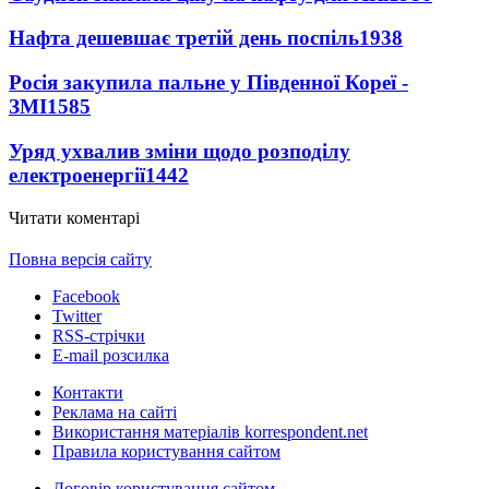
Нафта дешевшає третій день поспіль
1938
Росія закупила пальне у Південної Кореї -
ЗМІ
1585
Уряд ухвалив зміни щодо розподілу
електроенергії
1442
Читати коментарі
Повна версія сайту
Facebook
Twitter
RSS-стрічки
E-mail розсилка
Контакти
Реклама на сайті
Використання матеріалів korrespondent.net
Правила користування сайтом
Договір користування сайтом