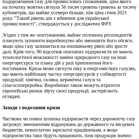
подорожчання газу для промислових споживачів, ціна якого
на початку жовтня сягнула 56 тисяч гривень гривень за тисячу
кубометрів, що майже усемеро більше, ніж ціна січня 2021
року. "Такий рівень цін є вбивчим для української
промисловості", стверджується у дослідженні ФРУ.
Згідно з тим же опитуванням, майже половина респондентів
планують зупинити виробництво або зменшити його обсяги,
якщо ціна газу залишиться на нинішньому рівні або зросте
далі. Крім того, 90 відсотків опитаних підприємств не мають
технологічної можливості заміни природного газу на інші
енергоресурси та плану дій у разі припинення його
постачання. Криза може сягнути піку в енергомістких галузях,
що мають найбільшу частку енергоресурсів у собівартості
продукції: хімічна, скляна, керамічна галузі та
сільгосппереробка. Виробники також можуть втратити
європейські ринки збуту своєї продукції, застерігають
оглядачі.
Заходи з подолання кризи
Часткова чи повна зупинка підприємств через дорожнечу газу
загрожує зменшенням відрахувань до державного та місцевих
бюджетів, невиплатою зарплатні працівникам, а якщо
підприємства таки будуть працювати, їхня продукція значно