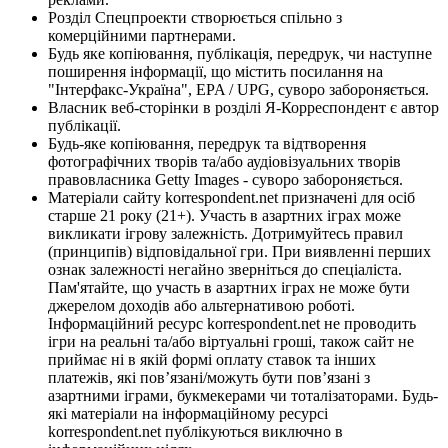
Розділ Спецпроекти створюється спільно з
комерційними партнерами.
Будь яке копіювання, публікація, передрук, чи наступне
поширення інформації, що містить посилання на
"Інтерфакс-Україна", EPA / UPG, суворо забороняється.
Власник веб-сторінки в розділі Я-Корреспондент є автор
публікації.
Будь-яке копіювання, передрук та відтворення
фотографічних творів та/або аудіовізуальних творів
правовласника Getty Images - суворо забороняється.
Матеріали сайту korrespondent.net призначені для осіб
старше 21 року (21+). Участь в азартних іграх може
викликати ігрову залежність. Дотримуйтесь правил
(принципів) відповідальної гри. При виявленні перших
ознак залежності негайно зверніться до спеціаліста.
Пам'ятайте, що участь в азартних іграх не може бути
джерелом доходів або альтернативою роботі.
Інформаційний ресурс korrespondent.net не проводить
ігри на реальні та/або віртуальні гроші, також сайт не
приймає ні в якій формі оплату ставок та інших
платежів, які пов’язані/можуть бути пов’язані з
азартними іграми, букмекерами чи тоталізаторами. Будь-
які матеріали на інформаційному ресурсі
korrespondent.net публікуються виключно в