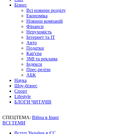
Бізнес
Всі новини розділу
Економіка
Новини компаній
Фінанси
Нерухомість
Інтернет та IT
Авто
Податки
Кар'єра
ЗМІ та реклама
Індекси
Прес-релізи
АБК
Наука
Шоу-бізнес
Спорт
Lifestyle
БЛОГИ ЧИТАЧІВ
СПЕЦТЕМА:
Війна в Ірані
ВСІ ТЕМИ
Вступ України в ЄС