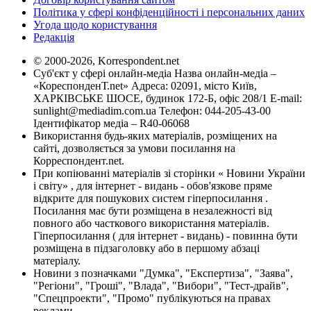
Політика у сфері конфіденційності і персональних даних
Угода щодо користування
Редакція
© 2000-2026, Korrespondent.net
Суб'єкт у сфері онлайн-медіа Назва онлайн-медіа –
«КореспонденТ.net» Адреса: 02091, місто Київ,
ХАРКІВСЬКЕ ШОСЕ, будинок 172-Б, офіс 208/1 E-mail:
sunlight@mediadim.com.ua
Телефон: 044-205-43-00
Ідентифікатор медіа – R40-06068
Використання будь-яких матеріалів, розміщених на
сайті, дозволяється за умови посилання на
Корреспондент.net.
При копіюванні матеріалів зі сторінки « Новини України
і світу» , для інтернет - видань - обов'язкове пряме
відкрите для пошукових систем гіперпосилання .
Посилання має бути розміщена в незалежності від
повного або часткового використання матеріалів.
Гіперпосилання ( для інтернет - видань) - повинна бути
розміщена в підзаголовку або в першому абзаці
матеріалу.
Новини з позначками "Думка", "Експертиза", "Заява",
"Регіони", "Гроші", "Влада", "Вибори", "Тест-драйв",
"Спецпроекти", "Промо" публікуються на правах
реклами.