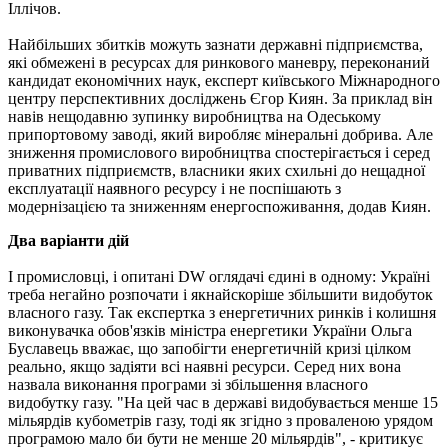
Іллічов.
Найбільших збитків можуть зазнати державні підприємства,
які обмежені в ресурсах для ринкового маневру, переконаний
кандидат економічних наук, експерт київського Міжнародного
центру перспективних досліджень Єгор Киян. За приклад він
навів нещодавню зупинку виробництва на Одеському
припортовому заводі, який виробляє мінеральні добрива. Але
зниження промислового виробництва спостерігається і серед
приватних підприємств, власники яких схильні до нещадної
експлуатації наявного ресурсу і не поспішають з
модернізацією та зниженням енергоспоживання, додав Киян.
Два варіанти дій
І промисловці, і опитані DW оглядачі єдині в одному: Україні
треба негайно розпочати і якнайскоріше збільшити видобуток
власного газу. Так експертка з енергетичних ринків і колишня
виконувачка обов'язків міністра енергетики України Ольга
Буславець вважає, що запобігти енергетичній кризі цілком
реально, якщо задіяти всі наявні ресурси. Серед них вона
назвала виконання програми зі збільшення власного
видобутку газу. "На цей час в державі видобувається менше 15
мільярдів кубометрів газу, тоді як згідно з проваленою урядом
програмою мало би бути не менше 20 мільярдів", - критикує