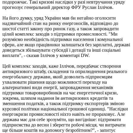
подорожчає. Такі кризові наслідки у разі невтручання уряду
прогнозує генеральний директор ФРУ Руслан Іллічов.
На його думку, уряд України мав би негайно оголосити
надзвичайний стан на ринку енергоносіїв, відповідно до
шостої статті закону про ринок газу, а також запровадити
цілий комплекс заходів з підтримки промисловості. "Ми
розуміємо необхідність підтримки населення і комунальної
сфери, але якщо працівники залишаться без зарплатні, державі
доведеться збільшувати субсидії і дотації та інші соціальні
виплати", - сказав Іллічов у коментарі DW.
Цей комплекс заходів, каже Іллічов, передбачає створення
антикризового штабу, складення та оприлюднення реального
енергобалансу держави, який дозволить підприємцям
ухвалювати рішення щодо можливості переходу на
альтернативні види енергії, запровадження механізмів
підтримки товаровиробників на час енергетичної кризи,
зокрема, шляхом надання їм антикризових кредитів та
зменшення податків, а також підтримку експортерів зміною
курсової політики національної грошової одиниці. "Наслідки
енергокризи промисловості ніхто навіть не прораховує. Але
держава має для себе зрозуміти, що вигідніше: підтримати
підприємства до весни і зберегти робочі місця, чи витрачати
ще більше коштів на допомогу безробітним?", - запитує