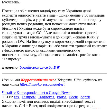
Буславець.
Потенціал збільшення видобутку газу Україною деякі
експерти оцінюють навіть вище - щонайменше у 30 мільярдів
кубометрів на рік, а у разі залучення іноземних інвесторів у
розвідку нових родовищ, цей показник може бути навіть
більшим і Україна може бути спроможною навіть
експортувати газ до ЄС. "Але наші еліти воліють просто
сидіти на трубі і виснажувати її до кінця", - сказав Киян у
розмові з DW. На його думку, в короткостроковій перспективі
в України є лише два варіанти: або укласти тривалий контракт
з фіксованою ціною із надійним європейським
постачальником газу, або здаватися на милість російського
"Газпрому".
Джерело:
Українська служба DW
Новини від
Корреспондент.net
в Telegram. Підписуйтесь на
наш канал
https://t.me/korrespondentnet
Читайте Korrespondent.net в Google News
ТЕГИ:
газ
,
Газпром
,
Нафтогаз
,
криза
,
Росія
,
борги
Якщо ви помітили помилку, виділіть необхідний текст і
натисніть Ctrl + Enter, щоб повідомити про це редакцію.