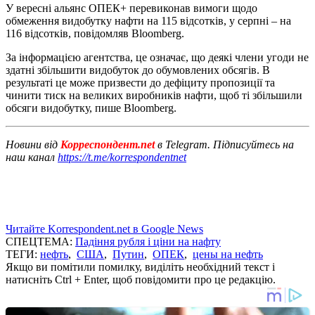
У вересні альянс ОПЕК+ перевиконав вимоги щодо
обмеження видобутку нафти на 115 відсотків, у серпні – на
116 відсотків, повідомляв Bloomberg.
За інформацією агентства, це означає, що деякі члени угоди не
здатні збільшити видобуток до обумовлених обсягів. В
результаті це може призвести до дефіциту пропозиції та
чинити тиск на великих виробників нафти, щоб ті збільшили
обсяги видобутку, пише Bloomberg.
Новини від
Корреспондент.net
в Telegram. Підписуйтесь на
наш канал
https://t.me/korrespondentnet
Читайте Korrespondent.net в Google News
СПЕЦТЕМА:
Падіння рубля і ціни на нафту
ТЕГИ:
нефть
,
США
,
Путин
,
ОПЕК
,
цены на нефть
Якщо ви помітили помилку, виділіть необхідний текст і
натисніть Ctrl + Enter, щоб повідомити про це редакцію.