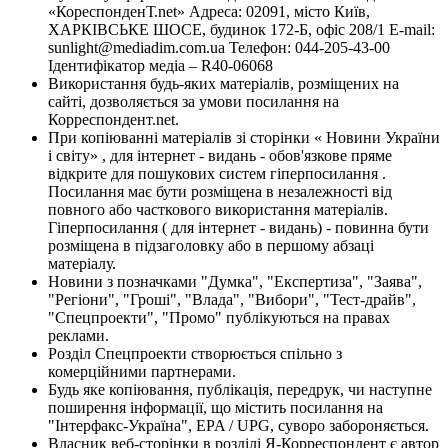
«КореспонденТ.net» Адреса: 02091, місто Київ,
ХАРКІВСЬКЕ ШОСЕ, будинок 172-Б, офіс 208/1 E-mail:
sunlight@mediadim.com.ua
Телефон: 044-205-43-00
Ідентифікатор медіа – R40-06068
Використання будь-яких матеріалів, розміщених на
сайті, дозволяється за умови посилання на
Корреспондент.net.
При копіюванні матеріалів зі сторінки « Новини України
і світу» , для інтернет - видань - обов'язкове пряме
відкрите для пошукових систем гіперпосилання .
Посилання має бути розміщена в незалежності від
повного або часткового використання матеріалів.
Гіперпосилання ( для інтернет - видань) - повинна бути
розміщена в підзаголовку або в першому абзаці
матеріалу.
Новини з позначками "Думка", "Експертиза", "Заява",
"Регіони", "Гроші", "Влада", "Вибори", "Тест-драйв",
"Спецпроекти", "Промо" публікуються на правах
реклами.
Розділ Спецпроекти створюється спільно з
комерційними партнерами.
Будь яке копіювання, публікація, передрук, чи наступне
поширення інформації, що містить посилання на
"Інтерфакс-Україна", EPA / UPG, суворо забороняється.
Власник веб-сторінки в розділі Я-Корреспондент є автор