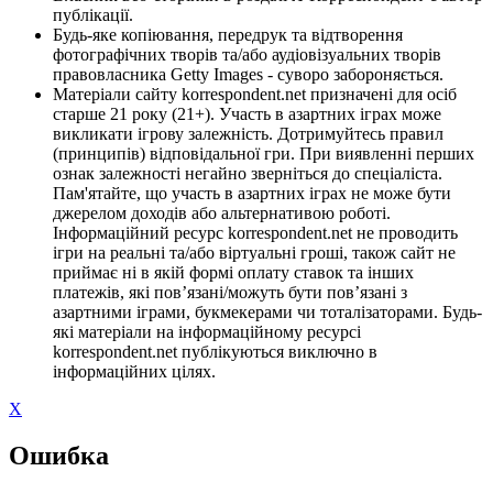
публікації.
Будь-яке копіювання, передрук та відтворення
фотографічних творів та/або аудіовізуальних творів
правовласника Getty Images - суворо забороняється.
Матеріали сайту korrespondent.net призначені для осіб
старше 21 року (21+). Участь в азартних іграх може
викликати ігрову залежність. Дотримуйтесь правил
(принципів) відповідальної гри. При виявленні перших
ознак залежності негайно зверніться до спеціаліста.
Пам'ятайте, що участь в азартних іграх не може бути
джерелом доходів або альтернативою роботі.
Інформаційний ресурс korrespondent.net не проводить
ігри на реальні та/або віртуальні гроші, також сайт не
приймає ні в якій формі оплату ставок та інших
платежів, які пов’язані/можуть бути пов’язані з
азартними іграми, букмекерами чи тоталізаторами. Будь-
які матеріали на інформаційному ресурсі
korrespondent.net публікуються виключно в
інформаційних цілях.
X
Ошибка