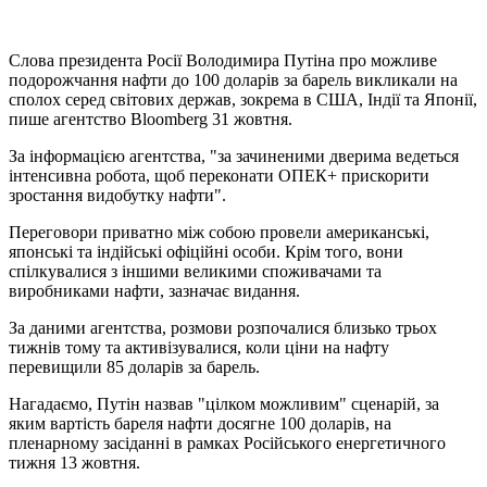
Слова президента Росії Володимира Путіна про можливе
подорожчання нафти до 100 доларів за барель викликали на
сполох серед світових держав, зокрема в США, Індії та Японії,
пише агентство Bloomberg 31 жовтня.
За інформацією агентства, "за зачиненими дверима ведеться
інтенсивна робота, щоб переконати ОПЕК+ прискорити
зростання видобутку нафти".
Переговори приватно між собою провели американські,
японські та індійські офіційні особи. Крім того, вони
спілкувалися з іншими великими споживачами та
виробниками нафти, зазначає видання.
За даними агентства, розмови розпочалися близько трьох
тижнів тому та активізувалися, коли ціни на нафту
перевищили 85 доларів за барель.
Нагадаємо, Путін назвав "цілком можливим" сценарій, за
яким вартість бареля нафти досягне 100 доларів, на
пленарному засіданні в рамках Російського енергетичного
тижня 13 жовтня.