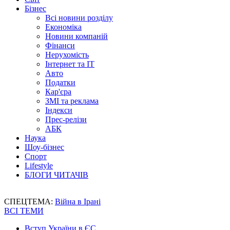
Бізнес
Всі новини розділу
Економіка
Новини компаній
Фінанси
Нерухомість
Інтернет та IT
Авто
Податки
Кар'єра
ЗМІ та реклама
Індекси
Прес-релізи
АБК
Наука
Шоу-бізнес
Спорт
Lifestyle
БЛОГИ ЧИТАЧІВ
СПЕЦТЕМА:
Війна в Ірані
ВСІ ТЕМИ
Вступ України в ЄС