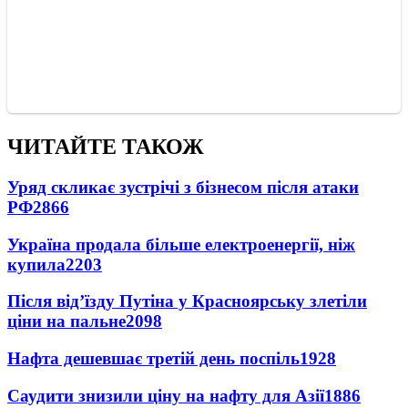
ЧИТАЙТЕ ТАКОЖ
Уряд скликає зустрічі з бізнесом після атаки
РФ
2866
Україна продала більше електроенергії, ніж
купила
2203
Після від’їзду Путіна у Красноярську злетіли
ціни на пальне
2098
Нафта дешевшає третій день поспіль
1928
Саудити знизили ціну на нафту для Азії
1886