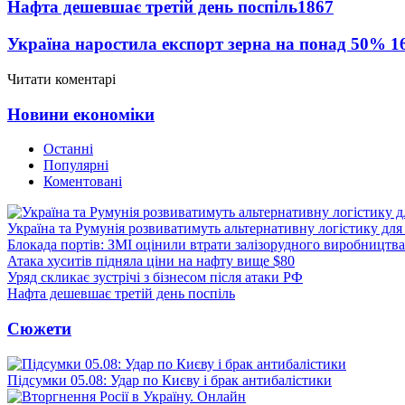
Нафта дешевшає третій день поспіль
1867
Україна наростила експорт зерна на понад 50%
1
Читати коментарі
Новини економіки
Останні
Популярні
Коментовані
Україна та Румунія розвиватимуть альтернативну логістику для
Блокада портів: ЗМІ оцінили втрати залізорудного виробництва
Атака хуситів підняла ціни на нафту вище $80
Уряд скликає зустрічі з бізнесом після атаки РФ
Нафта дешевшає третій день поспіль
Сюжети
Підсумки 05.08: Удар по Києву і брак антибалістики