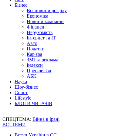
Бізнес
Всі новини розділу
Економіка
Новини компаній
Фінанси
Нерухомість
Інтернет та IT
Авто
Податки
Кар'єра
ЗМІ та реклама
Індекси
Прес-релізи
АБК
Наука
Шоу-бізнес
Спорт
Lifestyle
БЛОГИ ЧИТАЧІВ
СПЕЦТЕМА:
Війна в Ірані
ВСІ ТЕМИ
Вступ України в ЄС