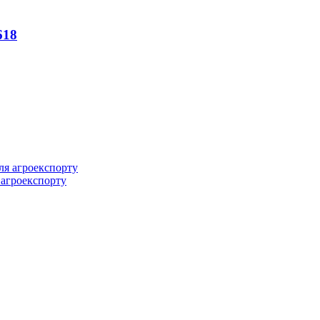
618
 агроекспорту