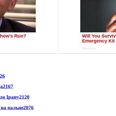
26
ла
2167
до Ірану
2120
и на пальне
2076