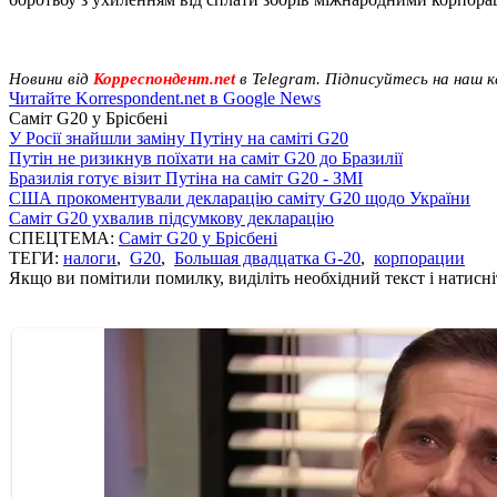
Новини від
Корреспондент.net
в Telegram. Підписуйтесь на наш 
Читайте Korrespondent.net в Google News
Саміт G20 у Брісбені
У Росії знайшли заміну Путіну на саміті G20
Путін не ризикнув поїхати на саміт G20 до Бразилії
Бразилія готує візит Путіна на саміт G20 - ЗМІ
США прокоментували декларацію саміту G20 щодо України
Саміт G20 ухвалив підсумкову декларацію
СПЕЦТЕМА:
Саміт G20 у Брісбені
ТЕГИ:
налоги
,
G20
,
Большая двадцатка G-20
,
корпорации
Якщо ви помітили помилку, виділіть необхідний текст і натисніт