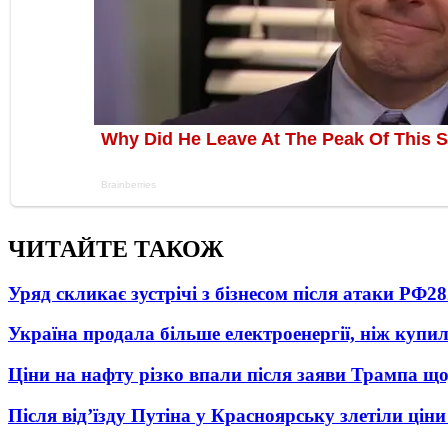
ЧИТАЙТЕ ТАКОЖ
Уряд скликає зустрічі з бізнесом після атаки РФ
28
Україна продала більше електроенергії, ніж купи
Ціни на нафту різко впали після заяви Трампа що
Після від’їзду Путіна у Красноярську злетіли цін