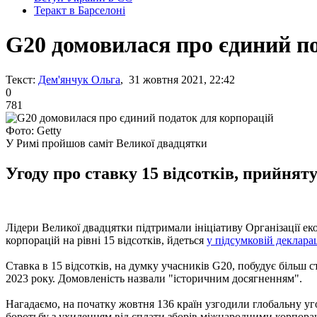
Теракт в Барселоні
G20 домовилася про єдиний п
Текст:
Дем'янчук Ольга
, 31 жовтня 2021, 22:42
0
781
Фото: Getty
У Римі пройшов саміт Великої двадцятки
Угоду про ставку 15 відсотків, прийнят
Лідери Великої двадцятки підтримали ініціативу Організації е
корпорацій на рівні 15 відсотків, йдеться
у підсумковій декларац
Ставка в 15 відсотків, на думку учасників G20, побудує більш
2023 року. Домовленість назвали "історичним досягненням".
Нагадаємо, на початку жовтня 136 країн узгодили глобальну уг
боротьбу з ухиленням від сплати зборів міжнародними корпорац