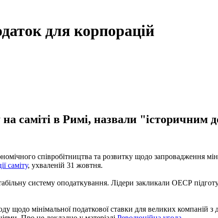
одаток для корпорацій
у на саміті в Римі, назвали "історичним 
кономічного співробітництва та розвитку щодо запровадження мі
ії саміту
, ухваленій 31 жовтня.
 стабільну систему оподаткування. Лідери закликали ОЕСР підгот
оду щодо мінімальної податкової ставки для великих компаній з 
іями. Про це докладно у матеріалі
Революційна угода
.