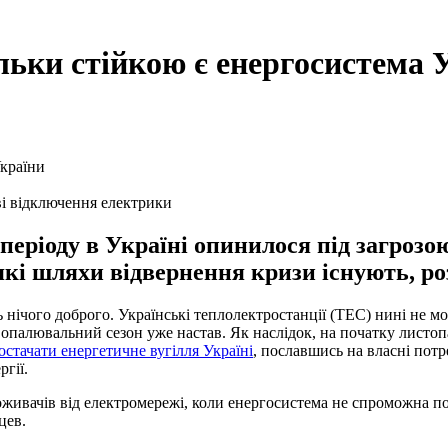
льки стійкою є енергосистема 
ві відключення електрики
періоду в Україні опинилося під загрозо
 які шляхи відвернення кризи існують, р
 нічого доброго. Українські теплолектростанції (ТЕС) нині не м
що опалювальний сезон уже настав. Як наслідок, на початку листо
остачати енергетичне вугілля Україні
, пославшись на власні потр
гії.
поживачів від електромережі, коли енергосистема не спроможна 
цев.