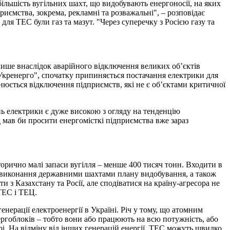
більшість вугільних шахт, що видобувають енергоносії, на яких
риємства, зокрема, рекламні та розважальні", – розповідає
ля ТЕС були газ та мазут. "Через суперечку з Росією газу та
лише внаслідок аварійного відключення великих об’єктів
"Укренерго", спочатку припиняється постачання електрики для
снюється відключення підприємств, які не є об’єктами критичної
нь електрики є дуже високою з огляду на тенденцію
 мав би просити енергомісткі підприємства вже зараз
орично малі запаси вугілля – менше 400 тисяч тонн. Входити в
 невиконання державними шахтами плану видобування, а також
 з Казахстану та Росії, але сподіватися на країну-агресора не
ТЕС і ТЕЦ.
ерації електроенергії в Україні. Річ у тому, що атомним
ергоблоків – тобто вони або працюють на всю потужність, або
і. На відміну від інших генерацій енергії, ТЕС можуть швидко