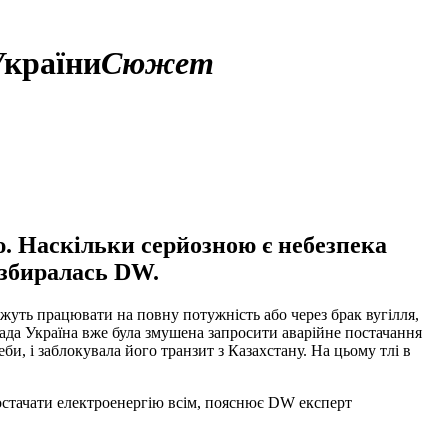
України
Сюжет
ю. Наскільки серйозною є небезпека
озбиралась DW.
ожуть працювати на повну потужність або через брак вугілля,
пада Україна вже була змушена запросити аварійне постачання
еби, і заблокувала його транзит з Казахстану. На цьому тлі в
постачати електроенергію всім, пояснює DW експерт