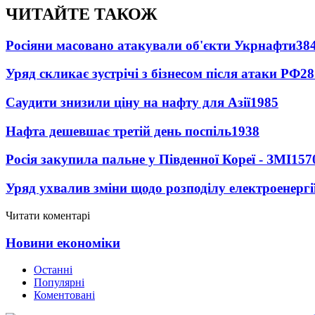
ЧИТАЙТЕ ТАКОЖ
Росіяни масовано атакували об'єкти Укрнафти
38
Уряд скликає зустрічі з бізнесом після атаки РФ
28
Саудити знизили ціну на нафту для Азії
1985
Нафта дешевшає третій день поспіль
1938
Росія закупила пальне у Південної Кореї - ЗМІ
157
Уряд ухвалив зміни щодо розподілу електроенергі
Читати коментарі
Новини економіки
Останні
Популярні
Коментовані