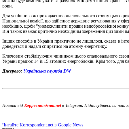
можна буде компенсувати за рахунок імпорту з інших країн". Ал
роки.
Для успішного ж проходження опалювального сезону цього року
Національної комісії, що здійснює державне регулювання у сф
необхідно, щоби "унеможливити прояви недобросовісної конкур
Він також вважає критично необхідним збереження цієї зими імп
Інших способів в України практично не лишилося, сказав в інт
доведеться й надалі спиратися на атомну енергетику.
Ключовим стабілізуючим чинником цього опалювального сезону, 
Україні працює 14 із 15 атомних енергоблоків. Крім того, для
Джерело:
Українська служба DW
Новини від
Корреспондент.net
в Telegram. Підписуйтесь на наш 
Читайте Korrespondent.net в Google News