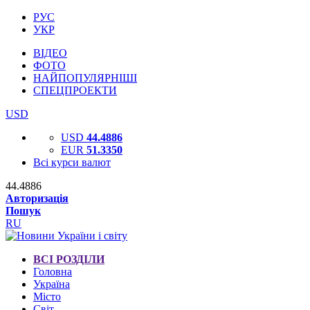
РУС
УКР
ВІДЕО
ФОТО
НАЙПОПУЛЯРНІШІ
СПЕЦПРОЕКТИ
USD
USD
44.4886
EUR
51.3350
Всі курси валют
44.4886
Авторизація
Пошук
RU
ВСІ РОЗДІЛИ
Головна
Україна
Місто
Світ