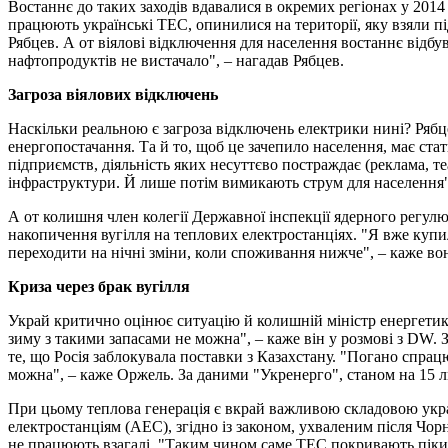
Востаннє до таких заходів вдавалися в окремих регіонах у 2014
працюють українські ТЕС, опинилися на території, яку взяли пі
Рябцев. А от віялові відключення для населення востаннє відбу
нафтопродуктів не вистачало", – нагадав Рябцев.
Загроза віялових відключень
Наскільки реальною є загроза відключень електрики нині? Рябц
енергопостачання. Та й то, щоб це зачепило населення, має ст
підприємств, діяльність яких несуттєво постраждає (реклама, т
інфраструктури. Й лише потім вимикають струм для населення",
А от колишня член колегії Державної інспекції ядерного регул
накопичення вугілля на теплових електростанціях. "Я вже купи
переходити на нічні зміни, коли споживання нижче", – каже во
Криза через брак вугілля
Украй критично оцінює ситуацію й колишній міністр енергетики
зиму з такими запасами не можна", – каже він у розмові з DW.
те, що Росія заблокувала поставки з Казахстану. "Погано спрацю
можна", – каже Оржель. За даними "Укренерго", станом на 15 л
При цьому теплова генерація є вкрай важливою складовою украї
електростанціям (АЕС), згідно із законом, ухваленим після Чо
не працюють взагалі. "Таким чином саме ТЕС покривають піки с