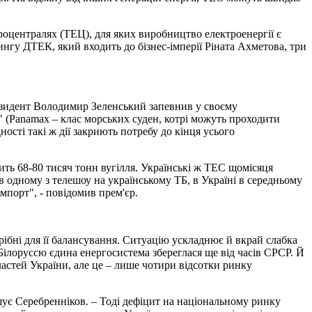
троцентралях (ТЕЦ), для яких виробництво електроенергії є
нгу ДТЕК, який входить до бізнес-імперії Ріната Ахметова, три
президент Володимир Зеленський запевнив у своєму
кс" (Panamax – клас морських суден, котрі можуть проходити
ності такі ж дії закриють потребу до кінця усього
зить 68-80 тисяч тонн вугілля. Українські ж ТЕС щомісяця
 одному з телешоу на українському ТБ, в Україні в середньому
мпорт", - повідомив прем'єр.
ібні для її балансування. Ситуацію ускладнює й вкрай слабка
Білоруссю єдина енергосистема збереглася ще від часів СРСР. Й
астей України, але це – лише чотири відсотки ринку
ує Серебренніков. – Тоді дефіцит на національному ринку