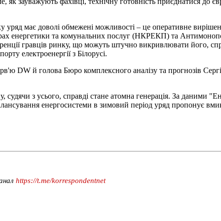
е, як зауважують фахівці, технічну готовність приєднатися до є
 уряд має доволі обмежені можливості – це оперативне вирішенн
ерах енергетики та комунальних послуг (НКРЕКП) та Антимонопол
енції гравців ринку, що можуть штучно викривлювати його, спри
орту електроенергії з Білорусі.
ерв'ю DW й голова Бюро комплексного аналізу та прогнозів Сергі
судячи з усього, справді стане атомна генерація. За даними "Е
 балансування енергосистеми в зимовий період уряд пропонує вм
канал
https://t.me/korrespondentnet