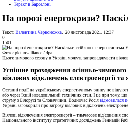
Теракт в Барселоні
На порозі енергокризи? Наскі
Текст:
Валентина Червоножка
, 20 листопада 2021, 12:37
0
1501
Фото: picture-alliance / dpa
Цього зимового сезону в Україні можуть запроваджувати віяло
Успішне проходження осінньо-зимового 
віялових відключень електроенергії та
Останні події на українському енергетичному ринку не віщують
або через їхній незадовільний технічних стан. І це при тому, 
струму з Білорусі та Словаччини. Водночас Росія
відмовилася п
Україні заговорили про загрозу віялових відключень електроенер
Віялові відключення електроенергії – тимчасове від'єднання с
Національного інституту стратегічних досліджень Геннадій Ряб