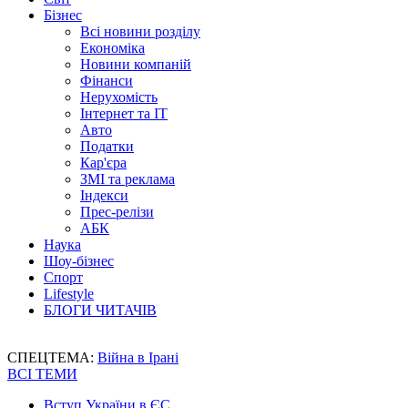
Бізнес
Всі новини розділу
Економіка
Новини компаній
Фінанси
Нерухомість
Інтернет та IT
Авто
Податки
Кар'єра
ЗМІ та реклама
Індекси
Прес-релізи
АБК
Наука
Шоу-бізнес
Спорт
Lifestyle
БЛОГИ ЧИТАЧІВ
СПЕЦТЕМА:
Війна в Ірані
ВСІ ТЕМИ
Вступ України в ЄС