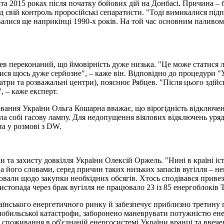
 та 2015 роках після початку бойових дій на Донбасі. Причина – 
д свій контроль проросійські сепаратисти. "Тоді вимикалися підп
валися ще наприкінці 1990-х років. На той час основним паливом д
ев переконаний, що ймовірність дуже низька. "Це може статися 
атися щось дуже серйозне", – каже він. Відповідно до процедури 
еатри та розважальні центри), пояснює Рябцев. "Після цього здій
 – каже експерт.
ювання України Ольга Кошарна вважає, що вірогідність відключе
ла собі гасову лампу. Для недопущення віялових відключень уряд
на у розмові з DW.
 та захисту довкілля України Олексій Оржель. "Нині в країні іст
 За його словами, серед причин таких низьких запасів вугілля –
вали щодо закупки необхідних обсягів. Хтось сподівався привезти
истопада через брак вугілля не працювало 23 із 85 енергоблоків 
нського енергетичного ринку й забезпечує приблизно третину ген
рнобильської катастрофи, заборонено маневрувати потужністю ен
поживання в об'єднаній енергосистемі України вранці та ввечер