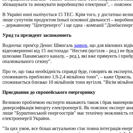
збільшувати та знижувати виробництво електрики", – пояснює
В Україні нині налічується 15 ТЕС. Крім того, у достатньо вел
лише супутнім продуктом їхньої основної діяльності – виробни
– державному "Центренерго" і ще одна - компанії "Донбасенер
Уряд та президент заспокоюють
Водночас прем'єр Денис Шмигаль
заявив
, що для віялових від
відеозверненні від 15 листопада: "Нестачі (вугілля – ред.) не б
шлюзами Панамського каналу, – ред.), які вже прямують і прибуд
опалювального сезону".
Про те, що така необхідність справді буде, говорять як експерт
споживають приблизно 1,9-2,4 мільйона тонн", – каже Оржель.
споживається близько 10 мільйонів тонн вугілля. "Вісім мільйо
Приєднання до європейського енергоринку
Великою проблемою експерти вважають також і брак маневрової 
диверсифікація імпорту електроенергії. Як пояснює експерт ана
лише "Бурштинський енергоострів" має технічну можливість от
електроенергії України.
"За цих умов, все більш актуальною стає повна інтеграція ен