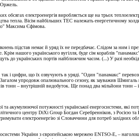
 Оржель.
иких обсягах електроенергія виробляється ще на трьох теплоелек
цтва тепла. Вісім найбільших ТЕС належать енергетичному холди
го" Максима Єфімова.
імкнень підстав немає й уряд їх не передбачає. Слідом за ним і 
уде. Крім нашого українського вугілля, буде сім кораблів "панама
уть до українських портів найближчим часом. (...) У разі необхід
и, так і цифри, що їх озвучують в уряді. "Один "панамакс" перево
 Загалом упродовж опалювального сезону, як зауважив Шмигаль в
нів тонн – внутрішній видобуток. Ще понад два мільйони тонн – і
та акумулюючої потужності української енергосистеми, які потр
літичного центру DiXi Group Богдан Серебренніков, з Росією та 
римувати електроенергію зі Словаччини для потреб західних обл
ергосистеми України з європейською мережею ENTSO-E, – наголош