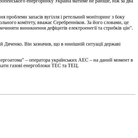
вропейського енергоринку Україна матиме не раніше, ніж за два
я проблеми запасів вугілля і ретельний моніторинг з боку
ьного комітету, вважає Серебренніков. За його словами, це
чиняти виникнення дефіцитів електроенегії та стрибків цін".
й Дяченко. Він зазначив, що в нинішній ситуації державі
нергоатома" – оператора українських АЕС – на даний момент в
икати газові енергоблоки ТЕС та ТЕЦ.