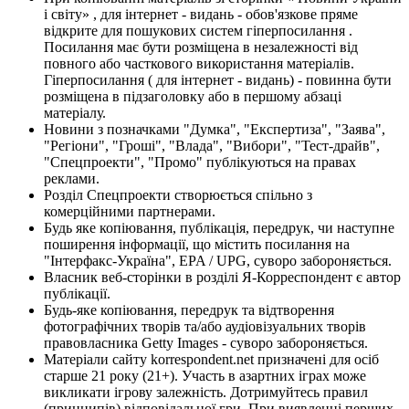
і світу» , для інтернет - видань - обов'язкове пряме
відкрите для пошукових систем гіперпосилання .
Посилання має бути розміщена в незалежності від
повного або часткового використання матеріалів.
Гіперпосилання ( для інтернет - видань) - повинна бути
розміщена в підзаголовку або в першому абзаці
матеріалу.
Новини з позначками "Думка", "Експертиза", "Заява",
"Регіони", "Гроші", "Влада", "Вибори", "Тест-драйв",
"Спецпроекти", "Промо" публікуються на правах
реклами.
Розділ Спецпроекти створюється спільно з
комерційними партнерами.
Будь яке копіювання, публікація, передрук, чи наступне
поширення інформації, що містить посилання на
"Інтерфакс-Україна", EPA / UPG, суворо забороняється.
Власник веб-сторінки в розділі Я-Корреспондент є автор
публікації.
Будь-яке копіювання, передрук та відтворення
фотографічних творів та/або аудіовізуальних творів
правовласника Getty Images - суворо забороняється.
Матеріали сайту korrespondent.net призначені для осіб
старше 21 року (21+). Участь в азартних іграх може
викликати ігрову залежність. Дотримуйтесь правил
(принципів) відповідальної гри. При виявленні перших