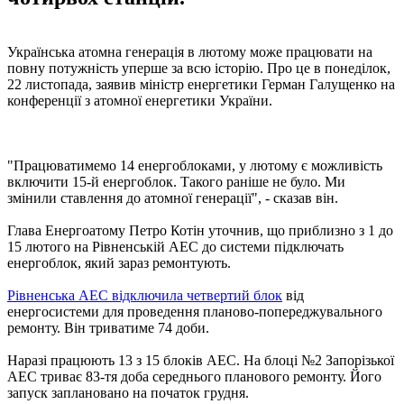
Українська атомна генерація в лютому може працювати на
повну потужність уперше за всю історію. Про це в понеділок,
22 листопада, заявив міністр енергетики Герман Галущенко на
конференції з атомної енергетики України.
"Працюватимемо 14 енергоблоками, у лютому є можливість
включити 15-й енергоблок. Такого раніше не було. Ми
змінили ставлення до атомної генерації", - сказав він.
Глава Енергоатому Петро Котін уточнив, що приблизно з 1 до
15 лютого на Рівненській АЕС до системи підключать
енергоблок, який зараз ремонтують.
Рівненська АЕС відключила четвертий блок
від
енергосистеми для проведення планово-попереджувального
ремонту. Він триватиме 74 доби.
Наразі працюють 13 з 15 блоків АЕС. На блоці №2 Запорізької
АЕС триває 83-тя доба середнього планового ремонту. Його
запуск заплановано на початок грудня.