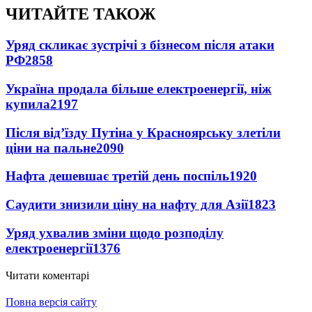
ЧИТАЙТЕ ТАКОЖ
Уряд скликає зустрічі з бізнесом після атаки
РФ
2858
Україна продала більше електроенергії, ніж
купила
2197
Після від’їзду Путіна у Красноярську злетіли
ціни на пальне
2090
Нафта дешевшає третій день поспіль
1920
Саудити знизили ціну на нафту для Азії
1823
Уряд ухвалив зміни щодо розподілу
електроенергії
1376
Читати коментарі
Повна версія сайту