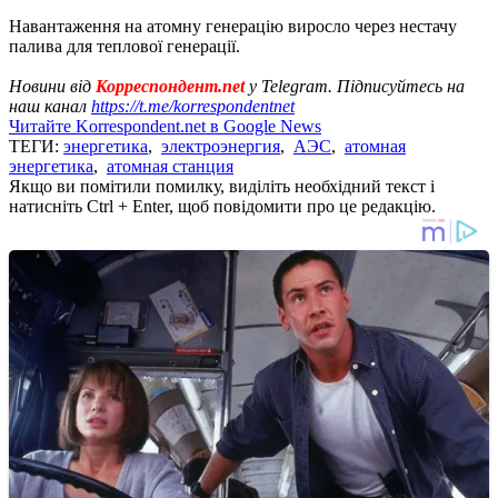
Навантаження на атомну генерацію виросло через нестачу
палива для теплової генерації.
Новини від
Корреспондент.net
у Telegram. Підписуйтесь на
наш канал
https://t.me/korrespondentnet
Читайте Korrespondent.net в Google News
ТЕГИ:
энергетика
,
электроэнергия
,
АЭС
,
атомная
энергетика
,
атомная станция
Якщо ви помітили помилку, виділіть необхідний текст і
натисніть Ctrl + Enter, щоб повідомити про це редакцію.