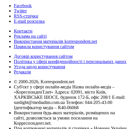
Facebook
Twitter
RSS-стрічки
E-mail розсилка
Контакти
Реклама на сайті
Використання матеріалів korrespondent.net
Правила користування сайтом
Договір користування сайтом
Політика у сфері конфіденційності і персональних даних
Угода щодо користування
Редакція
© 2000-2026, Korrespondent.net
Суб'єкт у сфері онлайн-медіа Назва онлайн-медіа –
«КореспонденТ.net» Адреса: 02091, місто Київ,
ХАРКІВСЬКЕ ШОСЕ, будинок 172-Б, офіс 208/1 E-mail:
sunlight@mediadim.com.ua
Телефон: 044-205-43-00
Ідентифікатор медіа – R40-06068
Використання будь-яких матеріалів, розміщених на
сайті, дозволяється за умови посилання на
Корреспондент.net.
При копіюванні матеріалів зі сторінки « Новини України