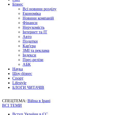
Бізнес
Всі новини розділу
Економіка
Новини компаній
Фінанси
Нерухомість
Інтернет та IT
Авто
Податки
Кар'єра
ЗМІ та реклама
Індекси
Прес-релізи
АБК
Наука
Шоу-бізнес
Спорт
Lifestyle
БЛОГИ ЧИТАЧІВ
СПЕЦТЕМА:
Війна в Ірані
ВСІ ТЕМИ
Вступ України в ЄС