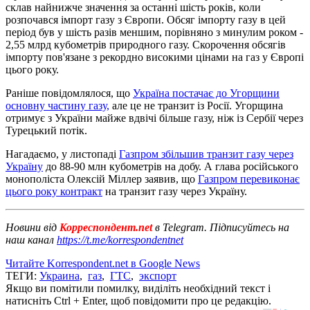
склав найнижче значення за останні шість років, коли
розпочався імпорт газу з Європи. Обсяг імпорту газу в цей
період був у шість разів меншим, порівняно з минулим роком -
2,55 млрд кубометрів природного газу. Скорочення обсягів
імпорту пов'язане з рекордно високими цінами на газ у Європі
цього року.
Раніше повідомлялося, що
Україна постачає до Угорщини
основну частину газу,
але це не транзит із Росії. Угорщина
отримує з України майже вдвічі більше газу, ніж із Сербії через
Турецький потік.
Нагадаємо, у листопаді
Газпром збільшив транзит газу через
Україну
до 88-90 млн кубометрів на добу. А глава російського
монополіста Олексій Міллер заявив, що
Газпром перевиконає
цього року контракт
на транзит газу через Україну.
Новини від
Корреспондент.net
в Telegram. Підписуйтесь на
наш канал
https://t.me/korrespondentnet
Читайте Korrespondent.net в Google News
ТЕГИ:
Украина
,
газ
,
ГТС
,
экспорт
Якщо ви помітили помилку, виділіть необхідний текст і
натисніть Ctrl + Enter, щоб повідомити про це редакцію.