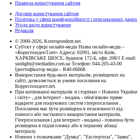
Правила користування сайтом
Договір користування сайтом
Політика у сфері конфіденційності і персональних даних
Угода щодо користування
Редакція
© 2000-2026, Korrespondent.net
Суб'єкт у сфері онлайн-медіа Назва онлайн-медіа –
«КореспонденТ.net» Адреса: 02091, місто Київ,
ХАРКІВСЬКЕ ШОСЕ, будинок 172-Б, офіс 208/1 E-mail:
sunlight@mediadim.com.ua
Телефон: 044-205-43-00
Ідентифікатор медіа – R40-06068
Використання будь-яких матеріалів, розміщених на
сайті, дозволяється за умови посилання на
Корреспондент.net.
При копіюванні матеріалів зі сторінки « Новини України
і світу» , для інтернет - видань - обов'язкове пряме
відкрите для пошукових систем гіперпосилання .
Посилання має бути розміщена в незалежності від
повного або часткового використання матеріалів.
Гіперпосилання ( для інтернет - видань) - повинна бути
розміщена в підзаголовку або в першому абзаці
матеріалу.
Новини з позначками "Думка", "Експертиза", "Заява",