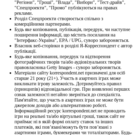
"Регіони", "Гроші", "Влада", "Вибори", "Тест-драйв",
"Спецпроекти", "Промо" публікуються на правах
реклами.
Розділ Спецпроекти створюється спільно з
комерційними партнерами.
Будь яке копіювання, публікація, передрук, чи наступне
поширення інформації, що містить посилання на
"Інтерфакс-Україна", EPA / UPG, суворо забороняється.
Власник веб-сторінки в розділі Я-Корреспондент є автор
публікації.
Будь-яке копіювання, передрук та відтворення
фотографічних творів та/або аудіовізуальних творів
правовласника Getty Images - суворо забороняється.
Матеріали сайту korrespondent.net призначені для осіб
старше 21 року (21+). Участь в азартних іграх може
викликати ігрову залежність. Дотримуйтесь правил
(принципів) відповідальної гри. При виявленні перших
ознак залежності негайно зверніться до спеціаліста.
Пам'ятайте, що участь в азартних іграх не може бути
джерелом доходів або альтернативою роботі.
Інформаційний ресурс korrespondent.net не проводить
ігри на реальні та/або віртуальні гроші, також сайт не
приймає ні в якій формі оплату ставок та інших
платежів, які пов’язані/можуть бути пов’язані з
азартними іграми, букмекерами чи тоталізаторами. Будь-