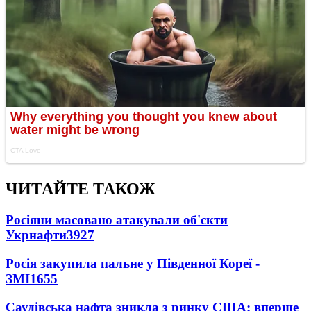
ЧИТАЙТЕ ТАКОЖ
Росіяни масовано атакували об'єкти
Укрнафти
3927
Росія закупила пальне у Південної Кореї -
ЗМІ
1655
Саудівська нафта зникла з ринку США: вперше