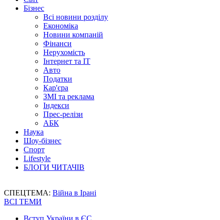
Бізнес
Всі новини розділу
Економіка
Новини компаній
Фінанси
Нерухомість
Інтернет та IT
Авто
Податки
Кар'єра
ЗМІ та реклама
Індекси
Прес-релізи
АБК
Наука
Шоу-бізнес
Спорт
Lifestyle
БЛОГИ ЧИТАЧІВ
СПЕЦТЕМА:
Війна в Ірані
ВСІ ТЕМИ
Вступ України в ЄС