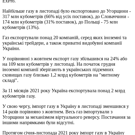
ExPro.
Найбільше газу в листопаді було експортовано до Угорщини -
317 млн кубометрів (66% від усіх поставок), до Словаччини -
174 млн кубометрів (31% поставок), до Польщі - 75 млн
кубометрів (13%).
Газ експортували понад 20 компаній, серед яких іноземні та
українські трейдери, а також приватні видобувні компанії
України.
У порівнянні з жовтнем експорт газу збільшився на 24% або
на 109 млн кубометрів у листопаді. На початок грудня
іноземні компанії зберігають в українських підземних
сховищах газу близько 1,2 млрд кубометрів на "митному
складі".
За 11 місяців 2021 року Україна експортувала понад 2 млрд
кубометрів газу.
У свою чергу, імпорт газу в Україну в листопаді зменшився у
14 разів порівняно з жовтнем. Весь газ імпортували з
Угорщини за механізмом віртуального реверсу. Постачання за
іншими напрямками були відсутні.
Протягом січня-листопада 2021 року імпорт газу в Україну