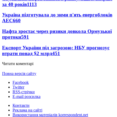
за 40 років
1113
Україна підготувала до зими п'ять енергоблоків
АЕС
660
Нафта зростає через ризики довкола Ормузької
протоки
591
Експорт України під загрозою: НБУ прогнозує
втрати понад $2 млрд
451
Читати коментарі
Повна версія сайту
Facebook
Twitter
RSS-стрічки
E-mail розсилка
Контакти
Реклама на сайті
Використання матеріалів korrespondent.net