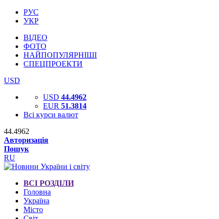
РУС
УКР
ВІДЕО
ФОТО
НАЙПОПУЛЯРНІШІ
СПЕЦПРОЕКТИ
USD
USD
44.4962
EUR
51.3814
Всі курси валют
44.4962
Авторизація
Пошук
RU
ВСІ РОЗДІЛИ
Головна
Україна
Місто
Світ