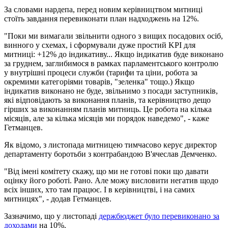
За словами нардепа, перед новим керівництвом митниці
стоїть завдання перевиконати план надходжень на 12%.
"Поки ми вимагали звільнити одного з вищих посадових осіб,
винного у схемах, і сформували дуже простий KPI для
митниці: +12% до індикативу... Якщо індикатив буде виконано
за груднем, заглибимося в рамках парламентського контролю
у внутрішні процеси служби (тарифи та ціни, робота за
окремими категоріями товарів, "зеленка" тощо.) Якщо
індикатив виконано не буде, звільнимо з посади заступників,
які відповідають за виконання планів, та керівництво дещо
гірших за виконанням планів митниць. Це робота на кілька
місяців, але за кілька місяців ми порядок наведемо", - каже
Гетманцев.
Як відомо, з листопада митницею тимчасово керує директор
департаменту боротьби з контрабандою В'ячеслав Демченко.
"Від імені комітету скажу, що ми не готові поки що давати
оцінку його роботі. Рано. Але можу висловити негатив щодо
всіх інших, хто там працює. І в керівництві, і на самих
митницях", - додав Гетманцев.
Зазначимо, що у листопаді
держбюджет було перевиконано за
доходами
на 10%.