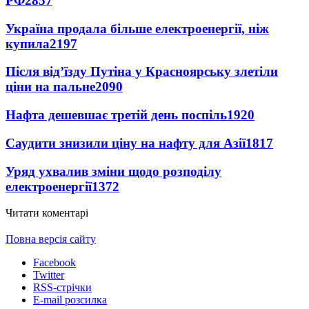
РФ
2857
Україна продала більше електроенергії, ніж
купила
2197
Після від’їзду Путіна у Красноярську злетіли
ціни на пальне
2090
Нафта дешевшає третій день поспіль
1920
Саудити знизили ціну на нафту для Азії
1817
Уряд ухвалив зміни щодо розподілу
електроенергії
1372
Читати коментарі
Повна версія сайту
Facebook
Twitter
RSS-стрічки
E-mail розсилка