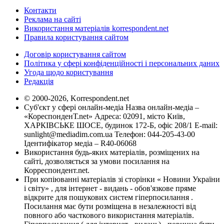
Контакти
Реклама на сайті
Використання матеріалів korrespondent.net
Правила користування сайтом
Договір користування сайтом
Політика у сфері конфіденційності і персональних даних
Угода щодо користування
Редакція
© 2000-2026, Korrespondent.net
Суб'єкт у сфері онлайн-медіа Назва онлайн-медіа –
«КореспонденТ.net» Адреса: 02091, місто Київ,
ХАРКІВСЬКЕ ШОСЕ, будинок 172-Б, офіс 208/1 E-mail:
sunlight@mediadim.com.ua
Телефон: 044-205-43-00
Ідентифікатор медіа – R40-06068
Використання будь-яких матеріалів, розміщених на
сайті, дозволяється за умови посилання на
Корреспондент.net.
При копіюванні матеріалів зі сторінки « Новини України
і світу» , для інтернет - видань - обов'язкове пряме
відкрите для пошукових систем гіперпосилання .
Посилання має бути розміщена в незалежності від
повного або часткового використання матеріалів.