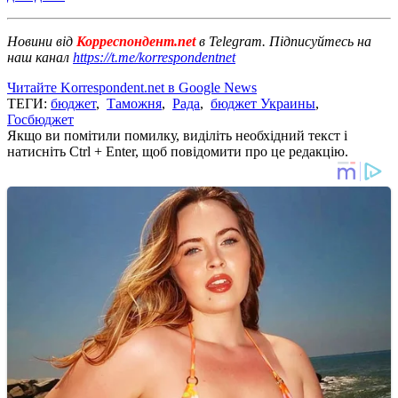
Новини від
Корреспондент.net
в Telegram. Підписуйтесь на
наш канал
https://t.me/korrespondentnet
Читайте Korrespondent.net в Google News
ТЕГИ:
бюджет
,
Таможня
,
Рада
,
бюджет Украины
,
Госбюджет
Якщо ви помітили помилку, виділіть необхідний текст і
натисніть Ctrl + Enter, щоб повідомити про це редакцію.