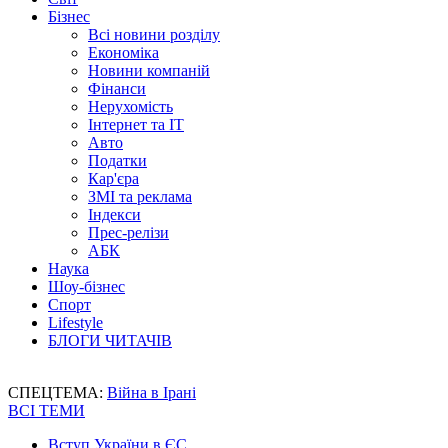
Бізнес
Всі новини розділу
Економіка
Новини компаній
Фінанси
Нерухомість
Інтернет та IT
Авто
Податки
Кар'єра
ЗМІ та реклама
Індекси
Прес-релізи
АБК
Наука
Шоу-бізнес
Спорт
Lifestyle
БЛОГИ ЧИТАЧІВ
СПЕЦТЕМА:
Війна в Ірані
ВСІ ТЕМИ
Вступ України в ЄС