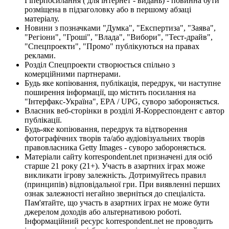
Гіперпосилання ( для інтернет - видань) - повинна бути
розміщена в підзаголовку або в першому абзаці
матеріалу.
Новини з позначками "Думка", "Експертиза", "Заява",
"Регіони", "Гроші", "Влада", "Вибори", "Тест-драйв",
"Спецпроекти", "Промо" публікуються на правах
реклами.
Розділ Спецпроекти створюється спільно з
комерційними партнерами.
Будь яке копіювання, публікація, передрук, чи наступне
поширення інформації, що містить посилання на
"Інтерфакс-Україна", EPA / UPG, суворо забороняється.
Власник веб-сторінки в розділі Я-Корреспондент є автор
публікації.
Будь-яке копіювання, передрук та відтворення
фотографічних творів та/або аудіовізуальних творів
правовласника Getty Images - суворо забороняється.
Матеріали сайту korrespondent.net призначені для осіб
старше 21 року (21+). Участь в азартних іграх може
викликати ігрову залежність. Дотримуйтесь правил
(принципів) відповідальної гри. При виявленні перших
ознак залежності негайно зверніться до спеціаліста.
Пам'ятайте, що участь в азартних іграх не може бути
джерелом доходів або альтернативою роботі.
Інформаційний ресурс korrespondent.net не проводить