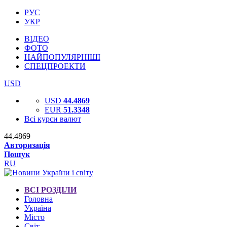
РУС
УКР
ВІДЕО
ФОТО
НАЙПОПУЛЯРНІШІ
СПЕЦПРОЕКТИ
USD
USD
44.4869
EUR
51.3348
Всі курси валют
44.4869
Авторизація
Пошук
RU
ВСІ РОЗДІЛИ
Головна
Україна
Місто
Світ