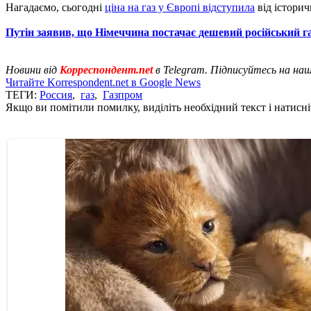
Нагадаємо, сьогодні
ціна на газ у Європі відступила
від історич
Путін заявив, що Німеччина постачає дешевий російський га
Новини від
Корреспондент.net
в Telegram. Підписуйтесь на на
Читайте Korrespondent.net в Google News
ТЕГИ:
Россия
,
газ
,
Газпром
Якщо ви помітили помилку, виділіть необхідний текст і натисніт