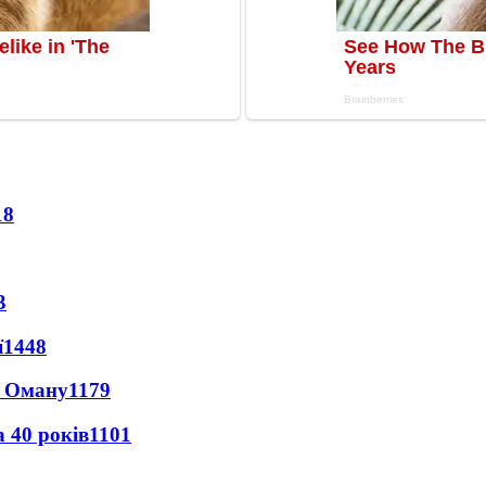
18
3
ї
1448
а Оману
1179
 40 років
1101