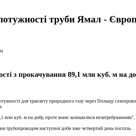
потужності труби Ямал - Євро
сті з прокачування 89,1 млн куб. м на д
отужності для транзиту природного газу через Польщу газопров
я.
1 млн куб. м на добу, проте вони залишилися незатребуваними", 
ня трубопроводом наступної доби вже четвертий день поспіль.