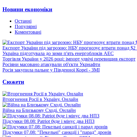
Новини економіки
Останні
Популярні
Коментовані
Експорт України під загрозою: НБУ прогнозує втрати понад $2
Україна підготувала до зими п'ять енергоблоків АЕС
Торгівля України у 2026 році: імпорт удвічі перевищив експорт
Росіяни масовано атакували об'єкти Укрнафти
Росія закупила пальне у Південної Кореї - ЗМІ
Сюжети
Вторгнення Росії в Україну. Онлайн
Війна на Близькому Сході. Онлайн
Підсумки 08.08: Patriot буде і мінус два НПЗ
Підсумки 07.08: "Пекельні" санкції і "парад" дронів