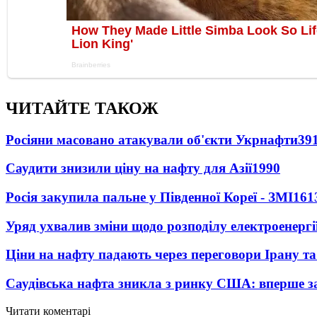
ЧИТАЙТЕ ТАКОЖ
Росіяни масовано атакували об'єкти Укрнафти
39
Саудити знизили ціну на нафту для Азії
1990
Росія закупила пальне у Південної Кореї - ЗМІ
161
Уряд ухвалив зміни щодо розподілу електроенергі
Ціни на нафту падають через переговори Ірану т
Саудівська нафта зникла з ринку США: вперше за
Читати коментарі