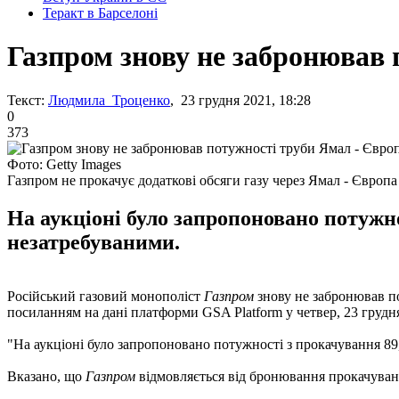
Теракт в Барселоні
Газпром знову не забронював 
Текст:
Людмила Троценко
, 23 грудня 2021, 18:28
0
373
Фото: Getty Images
Газпром не прокачує додаткові обсяги газу через Ямал - Європа
На аукціоні було запропоновано потужно
незатребуваними.
Російський газовий монополіст
Газпром
знову не забронював п
посиланням на дані платформи GSA Platform у четвер, 23 грудн
"На аукціоні було запропоновано потужності з прокачування 89,
Вказано, що
Газпром
відмовляється від бронювання прокачуван