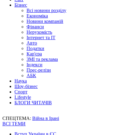
Бізнес
Всі новини розділу
Економіка
Новини компаній
Фінанси
Нерухомість
Інтернет та IT
Авто
Податки
Кар'єра
ЗМІ та реклама
Індекси
Прес-релізи
АБК
Наука
Шоу-бізнес
Спорт
Lifestyle
БЛОГИ ЧИТАЧІВ
СПЕЦТЕМА:
Війна в Ірані
ВСІ ТЕМИ
Вступ України в ЄС