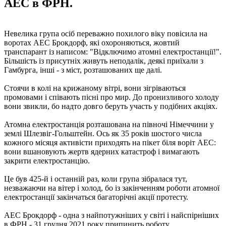
АЕС в ФРН.
Невелика група осіб переважно похилого віку повісила на
воротах АЕС Брокдорф, які охороняються, жовтий
транспарант із написом: "Відключимо атомні електростанції!".
Більшість із присутніх живуть неподалік, деякі приїхали з
Гамбурга, інші - з міст, розташованих ще далі.
Стоячи в колі на крижаному вітрі, вони зігріваються
промовами і співають пісні про мир. До пронизливого холоду
вони звикли, бо надто довго беруть участь у подібних акціях.
Атомна електростанція розташована на півночі Німеччини у
землі Шлезвіг-Гольштейн. Ось як 35 років шостого числа
кожного місяця активісти приходять на пікет біля воріт АЕС:
вони вшановують жертв ядерних катастроф і вимагають
закрити електростанцію.
Це був 425-й і останній раз, коли група зібралася тут,
незважаючи на вітер і холод, бо із закінченням роботи атомної
електростанції закінчаться багаторічні акції протесту.
АЕС Брокдорф - одна з найпотужніших у світі і найспірніших
в ФРН - 31 грудня 2021 року припинить роботу.