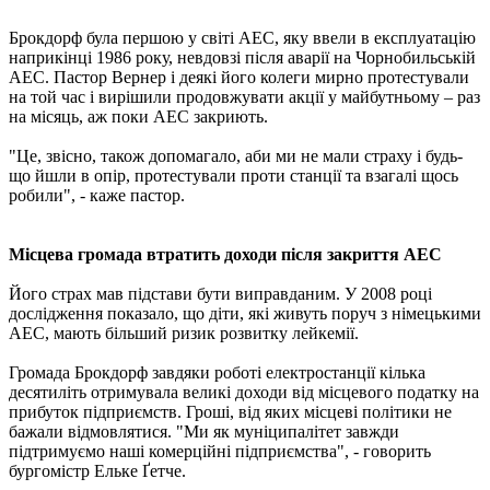
Брокдорф була першою у світі АЕС, яку ввели в експлуатацію
наприкінці 1986 року, невдовзі після аварії на Чорнобильській
АЕС. Пастор Вернер і деякі його колеги мирно протестували
на той час і вирішили продовжувати акції у майбутньому – раз
на місяць, аж поки АЕС закриють.
"Це, звісно, також допомагало, аби ми не мали страху і будь-
що йшли в опір, протестували проти станції та взагалі щось
робили", - каже пастор.
Місцева громада втратить доходи після закриття АЕС
Його страх мав підстави бути виправданим. У 2008 році
дослідження показало, що діти, які живуть поруч з німецькими
АЕС, мають більший ризик розвитку лейкемії.
Громада Брокдорф завдяки роботі електростанції кілька
десятиліть отримувала великі доходи від місцевого податку на
прибуток підприємств. Гроші, від яких місцеві політики не
бажали відмовлятися. "Ми як муніципалітет завжди
підтримуємо наші комерційні підприємства", - говорить
бургомістр Ельке Ґетче.