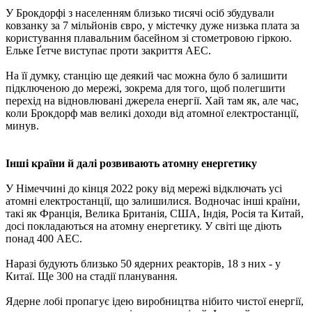
У Брокдорфі з населенням близько тисячі осіб збудували
ковзанку за 7 мільйонів євро, у містечку дуже низька плата за
користування плавальним басейном зі стометровою гіркою.
Ельке Ґетче виступає проти закриття АЕС.
На її думку, станцію ще деякий час можна було б залишити
підключеною до мережі, зокрема для того, щоб полегшити
перехід на відновлювані джерела енергії. Хай там як, але час,
коли Брокдорф мав великі доходи від атомної електростанції,
минув.
Інші країни й далі розвивають атомну енергетику
У Німеччині до кінця 2022 року від мережі відключать усі
атомні електростанції, що залишилися. Водночас інші країни,
такі як Франція, Велика Британія, США, Індія, Росія та Китай,
досі покладаються на атомну енергетику. У світі ще діють
понад 400 АЕС.
Наразі будують близько 50 ядерних реакторів, 18 з них - у
Китаї. Ще 300 на стадії планування.
Ядерне лобі пропагує ідею виробництва нібито чистої енергії,