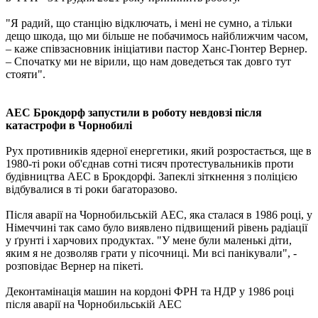
"Я радий, що станцію відключать, і мені не сумно, а тільки
дещо шкода, що ми більше не побачимось найближчим часом,
– каже співзасновник ініціативи пастор Ханс-Гюнтер Вернер.
– Спочатку ми не вірили, що нам доведеться так довго тут
стояти".
АЕС Брокдорф запустили в роботу невдовзі після
катастрофи в Чорнобилі
Рух противників ядерної енергетики, який розростається, ще в
1980-ті роки об'єднав сотні тисяч протестувальників проти
будівництва АЕС в Брокдорфі. Запеклі зіткнення з поліцією
відбувалися в ті роки багаторазово.
Після аварії на Чорнобильській АЕС, яка сталася в 1986 році, у
Німеччині так само було виявлено підвищений рівень радіації
у ґрунті і харчових продуктах. "У мене були маленькі діти,
яким я не дозволяв грати у пісочниці. Ми всі панікували", -
розповідає Вернер на пікеті.
Деконтамінація машин на кордоні ФРН та НДР у 1986 році
після аварії на Чорнобильській АЕС