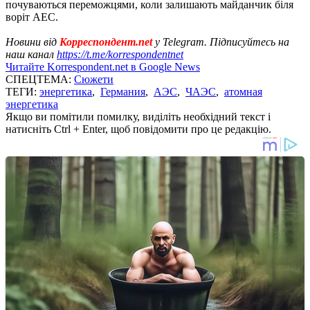
почуваються переможцями, коли залишають майданчик біля
воріт АЕС.
Новини від
Корреспондент.net
у Telegram. Підписуйтесь на
наш канал
https://t.me/korrespondentnet
Читайте Korrespondent.net в Google News
СПЕЦТЕМА:
Сюжети
ТЕГИ:
энергетика
,
Германия
,
АЭС
,
ЧАЭС
,
атомная
энергетика
Якщо ви помітили помилку, виділіть необхідний текст і
натисніть Ctrl + Enter, щоб повідомити про це редакцію.