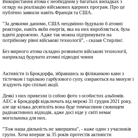
Використання атома є необхідним у багатьох випадках з
огляду на реалізацію військових ядерних програм. Про це
публічно заявили навіть Франція та США.
"За деякими даними, США неодмінно будували б атомні
реактори, навіть якби енергія, яка на них виробляється, була
вдвічі дорожчою. Адже так можна підтримувати на
потрібному рівні військові технології", - сказав Стирлінґ.
Без мирного атома складно розвивати військові технології,
наприклад будувати атомні підводні човни
Активісти із Брокдорфа, зібравшись за філіжанкою кави з
тістечком і тарілкою гарбузового супу, озираються на минуле і
згадують про спільні акції.
Деякі з них привезли із собою фото з особистих альбомів.
АЕС в Брокдорфі відключать від мережі 31 грудня 2021 року,
але ще кілька десятиліть вона буде тимчасовим сховищем
радіоактивних відходів, адже досі ніде у світі немає
могильника для них.
"Тож наша діяльність не завершена", - каже один з учасників
групи. Хоча вперше за 35 років протестів активісти