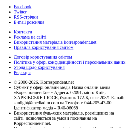
Facebook
Twitter
RSS-стрічки
E-mail розсилка
Контакти
Реклама на сайті
Використання матеріалів korrespondent.net
Правила користування сайтом
Договір користування сайтом
Політика у сфері конфіденційності і персональних даних
Угода щодо користування
Редакція
© 2000-2026, Korrespondent.net
Суб'єкт у сфері онлайн-медіа Назва онлайн-медіа –
«КореспонденТ.net» Адреса: 02091, місто Київ,
ХАРКІВСЬКЕ ШОСЕ, будинок 172-Б, офіс 208/1 E-mail:
sunlight@mediadim.com.ua
Телефон: 044-205-43-00
Ідентифікатор медіа – R40-06068
Використання будь-яких матеріалів, розміщених на
сайті, дозволяється за умови посилання на
Корреспондент.net.