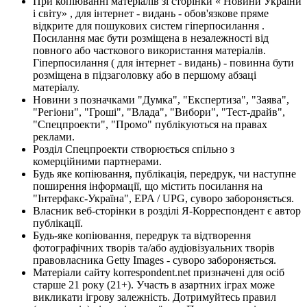
При копіюванні матеріалів зі сторінки « Новини України
і світу» , для інтернет - видань - обов'язкове пряме
відкрите для пошукових систем гіперпосилання .
Посилання має бути розміщена в незалежності від
повного або часткового використання матеріалів.
Гіперпосилання ( для інтернет - видань) - повинна бути
розміщена в підзаголовку або в першому абзаці
матеріалу.
Новини з позначками "Думка", "Експертиза", "Заява",
"Регіони", "Гроші", "Влада", "Вибори", "Тест-драйв",
"Спецпроекти", "Промо" публікуються на правах
реклами.
Розділ Спецпроекти створюється спільно з
комерційними партнерами.
Будь яке копіювання, публікація, передрук, чи наступне
поширення інформації, що містить посилання на
"Інтерфакс-Україна", EPA / UPG, суворо забороняється.
Власник веб-сторінки в розділі Я-Корреспондент є автор
публікації.
Будь-яке копіювання, передрук та відтворення
фотографічних творів та/або аудіовізуальних творів
правовласника Getty Images - суворо забороняється.
Матеріали сайту korrespondent.net призначені для осіб
старше 21 року (21+). Участь в азартних іграх може
викликати ігрову залежність. Дотримуйтесь правил