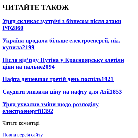
ЧИТАЙТЕ ТАКОЖ
Уряд скликає зустрічі з бізнесом після атаки
РФ
2860
Україна продала більше електроенергії, ніж
купила
2199
Після від’їзду Путіна у Красноярську злетіли
ціни на пальне
2094
Нафта дешевшає третій день поспіль
1921
Саудити знизили ціну на нафту для Азії
1853
Уряд ухвалив зміни щодо розподілу
електроенергії
1392
Читати коментарі
Повна версія сайту