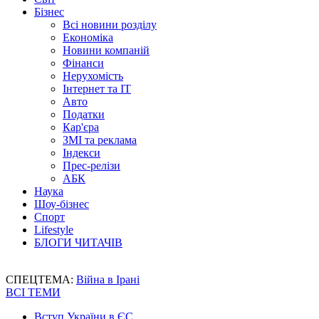
Бізнес
Всі новини розділу
Економіка
Новини компаній
Фінанси
Нерухомість
Інтернет та IT
Авто
Податки
Кар'єра
ЗМІ та реклама
Індекси
Прес-релізи
АБК
Наука
Шоу-бізнес
Спорт
Lifestyle
БЛОГИ ЧИТАЧІВ
СПЕЦТЕМА:
Війна в Ірані
ВСІ ТЕМИ
Вступ України в ЄС