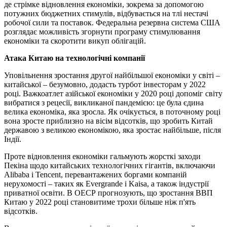
де стрімке відновлення економіки, зокрема за допомогою
потужних бюджетних стимулів, відбувається на тлі нестачі
робочої сили та поставок. Федеральна резервна система США
розглядає можливість згорнути програму стимулювання
економіки та скоротити викуп облігацій.
Атака Китаю на технологічні компанії
Уповільнення зростання другої найбільшої економіки у світі –
китайської – безумовно, додасть турбот інвесторам у 2022
році. Важкоатлет азійської економіки у 2020 році допоміг світу
вибратися з рецесії, викликаної пандемією: це була єдина
велика економіка, яка зросла. Як очікується, в поточному році
вона зросте приблизно на вісім відсотків, що зробить Китай
державою з великою економікою, яка зростає найбільше, після
Індії.
Проте відновлення економіки гальмують жорсткі заходи
Пекіна щодо китайських технологічних гігантів, включаючи
Alibaba і Tencent, перевантажених боргами компаній
нерухомості – таких як Evergrande і Kaisa, а також індустрії
приватної освіти. В ОЕСР прогнозують, що зростання ВВП
Китаю у 2022 році становитиме трохи більше ніж п'ять
відсотків.