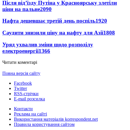
Після від’їзду Путіна у Красноярську злетіли
ціни на пальне
2090
Нафта дешевшає третій день поспіль
1920
Саудити знизили ціну на нафту для Азії
1808
Уряд ухвалив зміни щодо розподілу
електроенергії
1366
Читати коментарі
Повна версія сайту
Facebook
Twitter
RSS-стрічки
E-mail розсилка
Контакти
Реклама на сайті
Використання матеріалів korrespondent.net
Правила користування сайтом