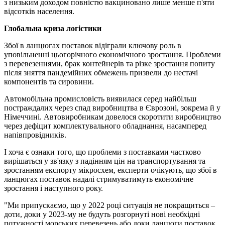
з низьким доходом повністю вакциновано лише менше п'яти
відсотків населення.
Глобальна криза логістики
Збої в ланцюгах поставок відіграли ключову роль в
уповільненні цьогорічного економічного зростання. Проблеми
з перевезеннями, брак контейнерів та різке зростання попиту
після зняття пандемійних обмежень призвели до нестачі
компонентів та сировини.
Автомобільна промисловість виявилася серед найбільш
постраждалих через спад виробництва в Єврозоні, зокрема й у
Німеччині. Автовиробникам довелося скоротити виробництво
через дефіцит комплектувального обладнання, насамперед
напівпровідників.
І хоча є ознаки того, що проблеми з поставками частково
вирішаться у зв'язку з падінням цін на транспортування та
зростанням експорту мікросхем, експерти очікують, що збої в
ланцюгах поставок надалі стримуватимуть економічне
зростання і наступного року.
"Ми припускаємо, що у 2022 році ситуація не покращиться –
доти, доки у 2023-му не будуть розгорнуті нові необхідні
потужності морських перевезень або доки ланцюги поставок