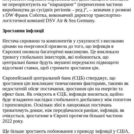
не переорієнтують на "ніаршоринг" (перенесення частини
виробництва до сусідніх регіонів – ред.)", – зазначив у розмові
з DW Франк Соботка, виконавчий директор транспортно-
логістичної компанії DSV Air & Sea Germany.
Зростання інфляції
Нестача сировини та компонентів у сукупності з високими
цінами на енергоносії призвела до того, що інфляція в
Єврозоні оновила багаторічні максимуми. Це викликало
тривогу глобальних інвесторів, які побоюються, що
центральні банки будуть змушені передчасно підвищити
відсоткові ставки, щоб стримати зростання цін.
Європейський центральний банк (ЄЦБ) стверджує, що
зростання цін викликане тимчасовими факторами, такими як
недостатній обсяг постачання, зростання цін на енергію та
ефект бази. Як очікують в ЄЦБ, інфляція знизиться, щойно
буде згладжено наслідки глобального дисбалансу між попитом
і пропозицією. Оскільки збої в ланцюжках постачань
триватимуть довше, ніж передбачалося раніше, інфляція, як
очікується, зростатиме в Європі протягом більшої частини
2022 року.
Ще більше зростають побоювання з приводу інфляції у США,