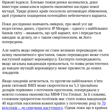
біржові індекси. Близько тижня ринки коливалися, доки
інвестори намагалися оцінити економічні наслідки нової
мутації. Уряди різних країн посилили антиковідні обмеження,
щоб утримати поширення потенційно небезпечного варіанта.
Поки дослідники вивчають омікрон, про який усе ще
недостатньо даних, стратеги JP Morgan – одного з найбільших
банків світу – вважають, що цей варіант, хоч і передається
швидше за дельту, не є таким смертоносним, як його
попередник.
Але навіть якщо омікрон не стане великою перешкодою на
шляху економічного зростання, такою перешкодою може стати
наступний варіант коронавірусу. Експерти попереджають:
якщо загальна вакцинація провалиться, то поява резистентних
до вакцин мутацій коронавірусу може призвести до нових
локдаунів.
Якщо пандемія затягнеться, то протягом найближчих п'яти
років світовий ВВП може скоротитися на 5,3 трильйона
доларів порівняно з поточним прогнозом, попереджала у
жовтні головна економістка МВФ Гіта Гопінат. За її словами,
головним пріоритетом політиків має стати повна вакцинація
40 відсотків населення кожної країни у поточному році та
70
відсотків – до середини наступного
. Однак поки що в країнах