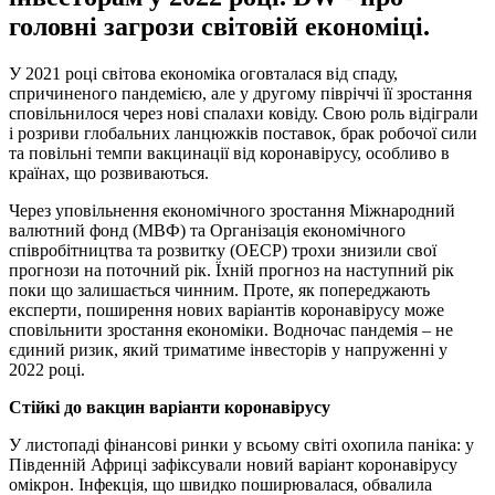
головні загрози світовій економіці.
У 2021 році світова економіка оговталася від спаду,
спричиненого пандемією, але у другому півріччі її зростання
сповільнилося через нові спалахи ковіду. Свою роль відіграли
і розриви глобальних ланцюжків поставок, брак робочої сили
та повільні темпи вакцинації від коронавірусу, особливо в
країнах, що розвиваються.
Через уповільнення економічного зростання Міжнародний
валютний фонд (МВФ) та Організація економічного
співробітництва та розвитку (ОЕСР) трохи знизили свої
прогнози на поточний рік. Їхній прогноз на наступний рік
поки що залишається чинним. Проте, як попереджають
експерти, поширення нових варіантів коронавірусу може
сповільнити зростання економіки. Водночас пандемія – не
єдиний ризик, який триматиме інвесторів у напруженні у
2022 році.
Стійкі до вакцин варіанти коронавірусу
У листопаді фінансові ринки у всьому світі охопила паніка: у
Південній Африці зафіксували новий варіант коронавірусу
омікрон. Інфекція, що швидко поширювалася, обвалила