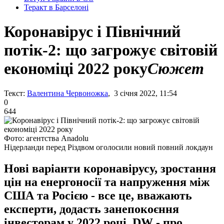
Теракт в Барселоні
Коронавірус і Північний
потік-2: що загрожує світовій
економіці 2022 року
Сюжет
Текст:
Валентина Червоножка
, 3 січня 2022, 11:54
0
644
Фото: агентства Anadolu
Нідерланди перед Різдвом оголосили новий повний локдаун
Нові варіанти коронавірусу, зростання
цін на енергоносії та напруження між
США та Росією - все це, вважають
експерти, додасть занепокоєння
інвесторам у 2022 році. DW - про