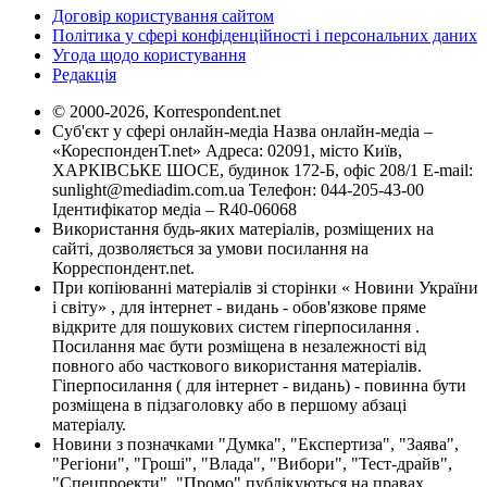
Договір користування сайтом
Політика у сфері конфіденційності і персональних даних
Угода щодо користування
Редакція
© 2000-2026, Korrespondent.net
Суб'єкт у сфері онлайн-медіа Назва онлайн-медіа –
«КореспонденТ.net» Адреса: 02091, місто Київ,
ХАРКІВСЬКЕ ШОСЕ, будинок 172-Б, офіс 208/1 E-mail:
sunlight@mediadim.com.ua
Телефон: 044-205-43-00
Ідентифікатор медіа – R40-06068
Використання будь-яких матеріалів, розміщених на
сайті, дозволяється за умови посилання на
Корреспондент.net.
При копіюванні матеріалів зі сторінки « Новини України
і світу» , для інтернет - видань - обов'язкове пряме
відкрите для пошукових систем гіперпосилання .
Посилання має бути розміщена в незалежності від
повного або часткового використання матеріалів.
Гіперпосилання ( для інтернет - видань) - повинна бути
розміщена в підзаголовку або в першому абзаці
матеріалу.
Новини з позначками "Думка", "Експертиза", "Заява",
"Регіони", "Гроші", "Влада", "Вибори", "Тест-драйв",
"Спецпроекти", "Промо" публікуються на правах