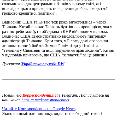
соломинкою для центральних банків у всьому світі, які
внаслідок цього прискорять повернення до більш жорсткої
грошово-кредитної політики".
Відносини США та Китаю теж різко загострилися – через
Тайвань. Китай вважає Тайвань бунтівною провінцією, яка у
разі потреби має бути об'єднана з КНР військовим шляхом.
Водночас США демонстративно висловлюють підтримку
адміністрації Тайваню. Крім того, у Білому домі оголосили
дипломатичний бойкот Зимової олімпіади у Пекіні за
"геноцид у Сіньцзяні та інші порушення прав людини". Китай
у відповідь пригрозив, що США "заплатять" за це рішення.
Джерело:
Українська служба DW
Новини від
Корреспондент.net
в Telegram. Підписуйтесь на
наш канал
https://t.me/korrespondentnet
Читайте Korrespondent.net в Google News
Якщо ви помітили помилку, виділіть необхідний текст і