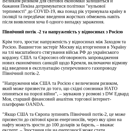
Великим ризиком для світової економіки залишиться й
бажання Пекіна дотримуватися політики "нульової
терпимості" до COVID-19, яка понад рік утримувала країну в
ізоляції та передбачає введення жорстких обмежень навіть
після виявлення хоча б одного випадку зараження.
Північний потік -2 та напруженість у відносинах з Росією
Крім того, зростає напруженість у відносинах між Заходом та
Росією. Вашингтон застеріг Москву від вторгнення в Україну
на тлі масштабного стягування військ РФ до українського
кордону. США та Євросоюз обговорюють запровадження
нових економічних санкцій щодо Кремля, включаючи відмову
від введення в експлуатацію суперечливого газопроводу
Північний потік-2.
"Напруження між США та Росією є величезним ризиком,
який може призвести до того, що східні союзники НАТО
опиняться на порозі війни", – зауважив у розмові з DW Едвард
Моя, старший фінансовий аналітик торгової інтернет-
платформи OANDA.
"Якщо США та Європа зупинять Північний потік-2, це може
призвести до світової кризи енергоносіїв, через яку ціни на
нафту можуть зрости до 100 доларів за барель, – вважає
експерт. – Зростання цін на енергоносії може стати