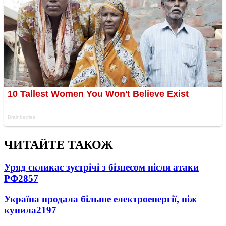
ЧИТАЙТЕ ТАКОЖ
Уряд скликає зустрічі з бізнесом після атаки
РФ
2857
Україна продала більше електроенергії, ніж
купила
2197