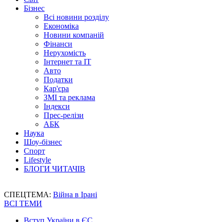
Бізнес
Всі новини розділу
Економіка
Новини компаній
Фінанси
Нерухомість
Інтернет та IT
Авто
Податки
Кар'єра
ЗМІ та реклама
Індекси
Прес-релізи
АБК
Наука
Шоу-бізнес
Спорт
Lifestyle
БЛОГИ ЧИТАЧІВ
СПЕЦТЕМА:
Війна в Ірані
ВСІ ТЕМИ
Вступ України в ЄС