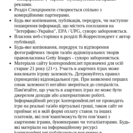
реклами.
Розділ Спецпроекти створюється спільно з
комерційними партнерами.
Будь яке копіювання, публікація, передрук, чи наступне
поширення інформації, що містить посилання на
"Інтерфакс-Україна", EPA / UPG, суворо забороняється.
Власник веб-сторінки в розділі Я-Корреспондент є автор
публікації.
Будь-яке копіювання, передрук та відтворення
фотографічних творів та/або аудіовізуальних творів
правовласника Getty Images - суворо забороняється.
Матеріали сайту korrespondent.net призначені для осіб
старше 21 року (21+). Участь в азартних іграх може
викликати ігрову залежність. Дотримуйтесь правил
(принципів) відповідальної гри. При виявленні перших
ознак залежності негайно зверніться до спеціаліста.
Пам'ятайте, що участь в азартних іграх не може бути
джерелом доходів або альтернативою роботі.
Інформаційний ресурс korrespondent.net не проводить
ігри на реальні та/або віртуальні гроші, також сайт не
приймає ні в якій формі оплату ставок та інших
платежів, які пов’язані/можуть бути пов’язані з
азартними іграми, букмекерами чи тоталізаторами. Будь-
які матеріали на інформаційному ресурсі
korrespondent.net публікуються виключно в