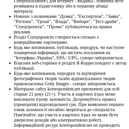
Гіперпосилання ( для інтернет - видань) - повинна бути
розміщена в підзаголовку або в першому абзаці
матеріалу.
Новини з позначками "Думка", "Експертиза", "Заява",
"Регіони", "Гроші", "Влада", "Вибори", "Тест-драйв",
"Спецпроекти", "Промо" публікуються на правах
реклами.
Розділ Спецпроекти створюється спільно з
комерційними партнерами.
Будь яке копіювання, публікація, передрук, чи наступне
поширення інформації, що містить посилання на
"Інтерфакс-Україна", EPA / UPG, суворо забороняється.
Власник веб-сторінки в розділі Я-Корреспондент є автор
публікації.
Будь-яке копіювання, передрук та відтворення
фотографічних творів та/або аудіовізуальних творів
правовласника Getty Images - суворо забороняється.
Матеріали сайту korrespondent.net призначені для осіб
старше 21 року (21+). Участь в азартних іграх може
викликати ігрову залежність. Дотримуйтесь правил
(принципів) відповідальної гри. При виявленні перших
ознак залежності негайно зверніться до спеціаліста.
Пам'ятайте, що участь в азартних іграх не може бути
джерелом доходів або альтернативою роботі.
Інформаційний ресурс korrespondent.net не проводить