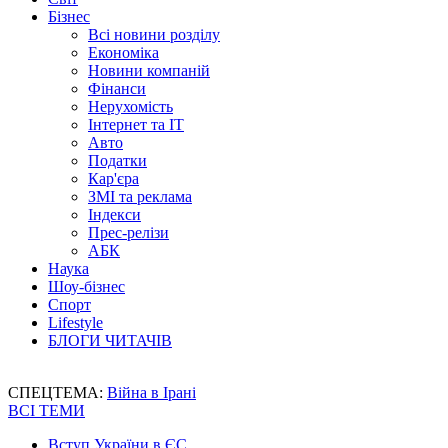
Бізнес
Всі новини розділу
Економіка
Новини компаній
Фінанси
Нерухомість
Інтернет та IT
Авто
Податки
Кар'єра
ЗМІ та реклама
Індекси
Прес-релізи
АБК
Наука
Шоу-бізнес
Спорт
Lifestyle
БЛОГИ ЧИТАЧІВ
СПЕЦТЕМА:
Війна в Ірані
ВСІ ТЕМИ
Вступ України в ЄС