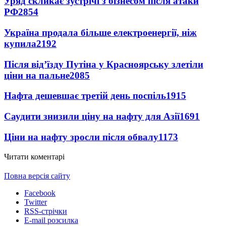
Уряд скликає зустрічі з бізнесом після атаки
РФ
2854
Україна продала більше електроенергії, ніж
купила
2192
Після від’їзду Путіна у Красноярську злетіли
ціни на пальне
2085
Нафта дешевшає третій день поспіль
1915
Саудити знизили ціну на нафту для Азії
1691
Ціни на нафту зросли після обвалу
1173
Читати коментарі
Повна версія сайту
Facebook
Twitter
RSS-стрічки
E-mail розсилка