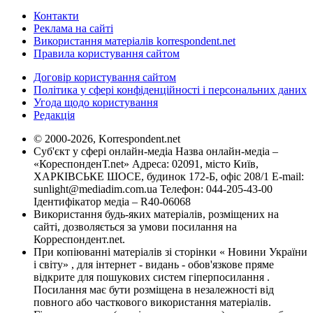
Контакти
Реклама на сайті
Використання матеріалів korrespondent.net
Правила користування сайтом
Договір користування сайтом
Політика у сфері конфіденційності і персональних даних
Угода щодо користування
Редакція
© 2000-2026, Korrespondent.net
Суб'єкт у сфері онлайн-медіа Назва онлайн-медіа –
«КореспонденТ.net» Адреса: 02091, місто Київ,
ХАРКІВСЬКЕ ШОСЕ, будинок 172-Б, офіс 208/1 E-mail:
sunlight@mediadim.com.ua
Телефон: 044-205-43-00
Ідентифікатор медіа – R40-06068
Використання будь-яких матеріалів, розміщених на
сайті, дозволяється за умови посилання на
Корреспондент.net.
При копіюванні матеріалів зі сторінки « Новини України
і світу» , для інтернет - видань - обов'язкове пряме
відкрите для пошукових систем гіперпосилання .
Посилання має бути розміщена в незалежності від
повного або часткового використання матеріалів.