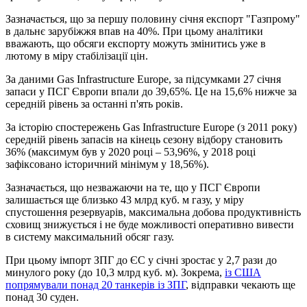
Зазначається, що за першу половину січня експорт "Газпрому"
в дальнє зарубіжжя впав на 40%. При цьому аналітики
вважають, що обсяги експорту можуть змінитись уже в
лютому в міру стабілізації цін.
За даними Gas Infrastructure Europe, за підсумками 27 січня
запаси у ПСГ Європи впали до 39,65%. Це на 15,6% нижче за
середній рівень за останні п'ять років.
За історію спостережень Gas Infrastructure Europe (з 2011 року)
середній рівень запасів на кінець сезону відбору становить
36% (максимум був у 2020 році – 53,96%, у 2018 році
зафіксовано історичний мінімум у 18,56%).
Зазначається, що незважаючи на те, що у ПСГ Європи
залишається ще близько 43 млрд куб. м газу, у міру
спустошення резервуарів, максимальна добова продуктивність
сховищ знижується і не буде можливості оперативно вивести
в систему максимальний обсяг газу.
При цьому імпорт ЗПГ до ЄС у січні зростає у 2,7 рази до
минулого року (до 10,3 млрд куб. м). Зокрема,
із США
попрямували понад 20 танкерів із ЗПГ
, відправки чекають ще
понад 30 суден.