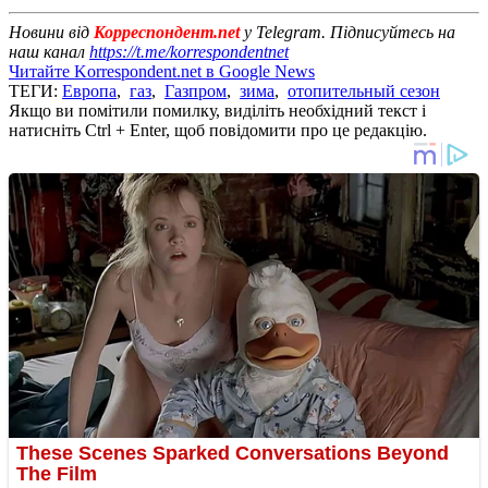
Новини від
Корреспондент.net
у Telegram. Підписуйтесь на
наш канал
https://t.me/korrespondentnet
Читайте Korrespondent.net в Google News
ТЕГИ:
Европа
,
газ
,
Газпром
,
зима
,
отопительный сезон
Якщо ви помітили помилку, виділіть необхідний текст і
натисніть Ctrl + Enter, щоб повідомити про це редакцію.