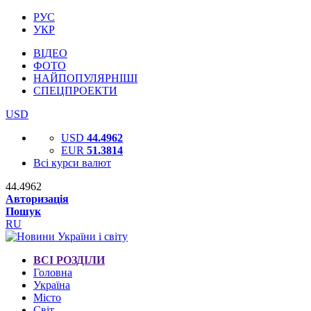
РУС
УКР
ВІДЕО
ФОТО
НАЙПОПУЛЯРНІШІ
СПЕЦПРОЕКТИ
USD
USD
44.4962
EUR
51.3814
Всі курси валют
44.4962
Авторизація
Пошук
RU
ВСІ РОЗДІЛИ
Головна
Україна
Місто
Світ