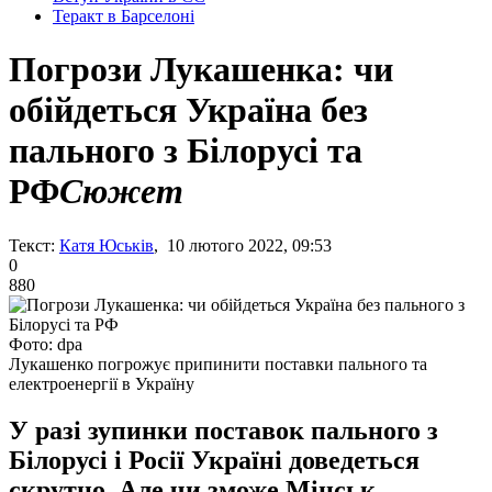
Теракт в Барселоні
Погрози Лукашенка: чи
обійдеться Україна без
пального з Білорусі та
РФ
Сюжет
Текст:
Катя Юськів
, 10 лютого 2022, 09:53
0
880
Фото: dpa
Лукашенко погрожує припинити поставки пального та
електроенергії в Україну
У разі зупинки поставок пального з
Білорусі і Росії Україні доведеться
скрутно. Але чи зможе Мінськ