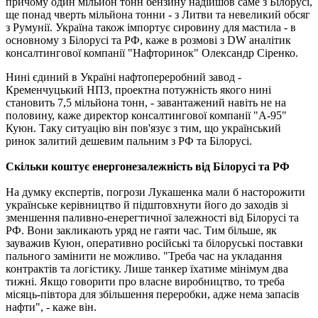
причому один мільйон тонн бензину надійшов саме з Білорусі,
ще понад чверть мільйона тонни - з Литви та невеликий обсяг
з Румунії. Україна також імпортує сировину для мастила - в
основному з Білорусі та РФ, каже в розмові з DW аналітик
консалтингової компанії "Нафторинок" Олександр Сіренко.
Нині єдиний в Україні нафтопереробний завод -
Кременчуцький НПЗ, проектна потужність якого нині
становить 7,5 мільйона тонн, - завантажений навіть не на
половину, каже директор консалтингової компанії "А-95"
Куюн. Таку ситуацію він пов'язує з тим, що український
ринок залитий дешевим пальним з РФ та Білорусі.
Скільки коштує енергонезалежність від Білорусі та РФ
На думку експертів, погрози Лукашенка мали б насторожити
українське керівництво й підштовхнути його до заходів зі
зменшення паливно-енерегтичної залежності від Білорусі та
РФ. Вони закликають уряд не гаяти час. Тим більше, як
зауважив Куюн, оперативно російські та білоруські поставки
пального замінити не можливо. "Треба час на укладання
контрактів та логістику. Лише танкер їхатиме мінімум два
тижні. Якщо говорити про власне виробництво, то треба
місяць-півтора для збільшення переробки, адже нема запасів
нафти", - каже він.