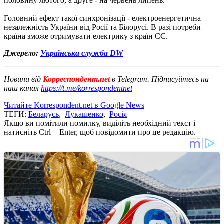
половину лютого, а друге - на червень липень.
Головний ефект такої синхронізації - електроенергетична
незалежність України від Росії та Білорусі. В разі потреби
країна зможе отримувати електрику з країн ЄС.
Джерело:
Українська служба DW
Новини від
Корреспондент.net
в Telegram. Підписуйтесь на
наш канал
https://t.me/korrespondentnet
Читайте Korrespondent.net в Google News
ТЕГИ:
Беларусь
,
Лукашенко
,
Росія
Якщо ви помітили помилку, виділіть необхідний текст і
натисніть Ctrl + Enter, щоб повідомити про це редакцію.