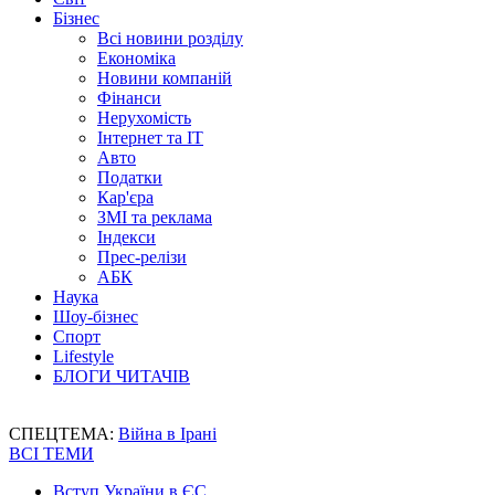
Бізнес
Всі новини розділу
Економіка
Новини компаній
Фінанси
Нерухомість
Інтернет та IT
Авто
Податки
Кар'єра
ЗМІ та реклама
Індекси
Прес-релізи
АБК
Наука
Шоу-бізнес
Спорт
Lifestyle
БЛОГИ ЧИТАЧІВ
СПЕЦТЕМА:
Війна в Ірані
ВСІ ТЕМИ
Вступ України в ЄС