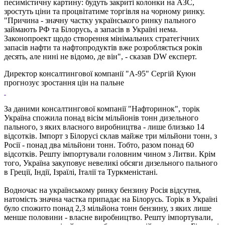
песимістичну картину: будуть закриті колонки на АЗС,
зростуть ціни та процвітатиме торгівля на чорному ринку.
"Причина - значну частку українського ринку пального
займають РФ та Білорусь, а запасів в Україні нема.
Законопроект щодо створення мінімальних стратегічних
запасів нафти та нафтопродуктів вже розробляється років
десять, але нині не відомо, де він", - сказав DW експерт.
Директор консалтингової компанії "А-95" Сергій Куюн
прогнозує зростання цін на пальне
За даними консалтингової компанії "Нафторинок", торік
Україна спожила понад вісім мільйонів тонн дизельного
пального, з яких власного виробництва - лише близько 14
відсотків. Імпорт з Білорусі склав майже три мільйони тонн, з
Росії - понад два мільйони тонн. Тобто, разом понад 60
відсотків. Решту імпортували головним чином з Литви. Крім
того, Україна закуповує невеликі обсяги дизельного пального
в Греції, Індії, Ізраїлі, Італії та Туркменістані.
Водночас на українському ринку бензину Росія відсутня,
натомість значна частка припадає на Білорусь. Торік в Україні
було спожито понад 2,3 мільйона тонн бензину, з яких лише
менше половини - власне виробництво. Решту імпортували,