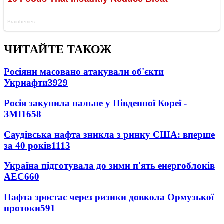
ЧИТАЙТЕ ТАКОЖ
Росіяни масовано атакували об'єкти
Укрнафти
3929
Росія закупила пальне у Південної Кореї -
ЗМІ
1658
Саудівська нафта зникла з ринку США: вперше
за 40 років
1113
Україна підготувала до зими п'ять енергоблоків
АЕС
660
Нафта зростає через ризики довкола Ормузької
протоки
591