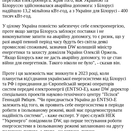
перетоки електроенергії. Крім того, між Україною та
Білоруссю здійснювалася аварійна допомога: з Білорусі
надійшло 13,2 мільйона кВт-год, а з України для Білорусі - 400
тисяч кВт-год.
У цілому Україна повністю забезпечує себе електроенергією,
проте якщо завтра Білорусь заблокує поставки і не
виконуватиме запити на аварійну допомогу, то є ризик, що у
разі аварії певний період часу будуть без світла деякі
промислові споживачі, зазначив DW колишній міністр
енергетики та захисту довкілля України Олексій Оржель.
"Якщо Білорусь вже не дасть аварійну допомогу, то це стан
війни для енергетиків. Такого ніколи не було", - сказав він.
Проте і ця залежність має зникнути в 2023 році, коли
плануєтья від'єднання української енергосистеми від Білорусі
та РФ і приєднання до Європейській мережі операторів
систем передачі електроенергії (ENTSO-E), каже DW директор
спеціальних проектів науково-технічного центру "Псіхєя"
Геннадій Рябцев. "Чи приєднається Україна до ENTSO-E
залежить від того, як проявить себе енергосистема в періоди
робити в ізольованому режимі, який має продемонструвати
надійність системи", - каже експерт. У прес-службі НЕК
"Укренерго" повідомили DW, що перше тестування роботи
енергосистеми в ізольованому режимі заплановано на другу