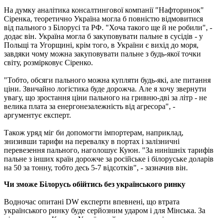
На думку аналітика консалтингової компанії "Нафторинок"
Сіренка, теоретично Україна могла б повністю відмовитися
від пального з Білорусі та РФ. "Хоча такого ще й не робили", -
додає він. Україна могла б закуповувати пальне в сусідів - у
Польщі та Угорщині, крім того, в України є вихід до моря,
завдяки чому можна закуповувати пальне з будь-якої точки
світу, розмірковує Сіренко.
"Тобто, обсяги пального можна купляти будь-які, але питання
ціни. Звичайно логістика буде дорожча. Але я хочу звернути
увагу, що зростання ціни пального на гривню-дві за літр - не
велика плата за енергонезалежність від агресора", -
аргументує експерт.
Також уряд міг би допомогти імпортерам, наприклад,
знизивши тарифи на перевалку в портах і залізничні
перевезення пального, наголошує Куюн. "За нинішніх тарифів
пальне з інших країн дорожче за російське і білоруське доларів
на 50 за тонну, тобто десь 5-7 відсотків", - зазначив він.
Чи зможе Білорусь обійтись без українського ринку
Водночас опитані DW експерти впевнені, що втрата
українського ринку буде серйозним ударом і для Мінська. За