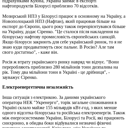
підрахунками Куюна, Україна займає в експорті
нафтопродуктів Білорусі приблизно 70 відсотків.
Мозирський НПЗ у Білорусі працює в основному на Україну, а
Новополоцький НПЗ (Нафтан), який працював більше на
експорт до Європи, цього року також переорієнтувався більше
на Україну, додає Сіренко. "Це сталося після накладення на
білоруську нафтову промисловість європейських санкцій.
Якщо білоруси закриють для себе український ринок, то я не
знаю куди продаватимуть своє пальне. В Росію? Але там
свого достатньо", - каже він.
Росія ж втрату українського ринку навряд чи відчує. "Вони
переробляють приблизно 280 мільйонів тонн дизпалива на
рік. Тому два мільйони тонн в Україні - це дрібниця", -
зауважує Сіренко.
Електроенергетична незалежність
Інша ситуація з електрикою. За даними українського
оператора НЕК "Укренерго", торік загальне споживання в
Україні склало майже 155 мільярдів кВт-год, з яких менше
одного відсотка білоруська та російська електроенергія. Також
між енергосистемами України, Білорусі та Росії, які працюють
синхронно, в обидва боки відбувалися незначні фізичні