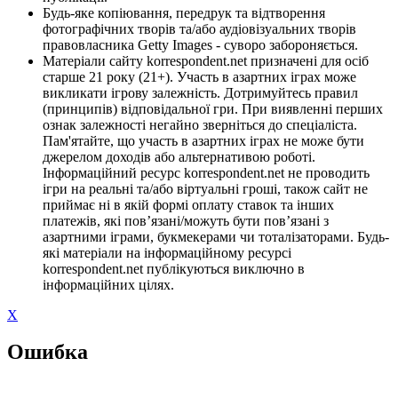
Будь-яке копіювання, передрук та відтворення
фотографічних творів та/або аудіовізуальних творів
правовласника Getty Images - суворо забороняється.
Матеріали сайту korrespondent.net призначені для осіб
старше 21 року (21+). Участь в азартних іграх може
викликати ігрову залежність. Дотримуйтесь правил
(принципів) відповідальної гри. При виявленні перших
ознак залежності негайно зверніться до спеціаліста.
Пам'ятайте, що участь в азартних іграх не може бути
джерелом доходів або альтернативою роботі.
Інформаційний ресурс korrespondent.net не проводить
ігри на реальні та/або віртуальні гроші, також сайт не
приймає ні в якій формі оплату ставок та інших
платежів, які пов’язані/можуть бути пов’язані з
азартними іграми, букмекерами чи тоталізаторами. Будь-
які матеріали на інформаційному ресурсі
korrespondent.net публікуються виключно в
інформаційних цілях.
X
Ошибка