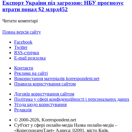
Експорт України під загрозою: НБУ прогнозує
втрати понад $2 млрд
452
Читати коментарі
Повна версія сайту
Facebook
Twitter
RSS-стрічки
E-mail розсилка
Контакти
Реклама на сайті
Використання матеріалів korrespondent.net
Правила користування сайтом
Договір користування сайтом
Політика у сфері конфіденційності і персональних даних
Угода щодо користування
Редакція
© 2000-2026, Korrespondent.net
Суб'єкт у сфері онлайн-медіа Назва онлайн-медіа –
«КореспонденТ.net» Адреса: 02091, місто Київ,