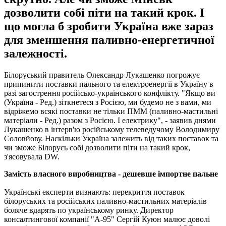
дозволити собі піти на такий крок. І
що могла б зробити Україна вже зараз
для зменшення паливно-енергетичної
залежності.
Білоруський правитель Олександр Лукашенко погрожує
припинити поставки пального та електроенергії в Україну в
разі загострення російсько-українського конфлікту. "Якщо ви
(Україна - Ред.) зіткнетеся з Росією, ми будемо не з вами, ми
відріжемо всякі поставки не тільки ПММ (паливно-мастильні
матеріали - Ред.) разом з Росією. І електрику", - заявив днями
Лукашенко в інтерв'ю російському телеведучому Володимиру
Соловйову. Наскільки Україна залежить від таких поставок та
чи зможе Білорусь собі дозволити піти на такий крок,
з'ясовувала DW.
Замість власного виробництва - дешевше імпортне пальне
Українські експерти визнають: перекриття поставок
білоруських та російських паливно-мастильних матеріалів
боляче вдарять по українському ринку. Директор
консалтингової компанії "А-95" Сергій Куюн малює доволі