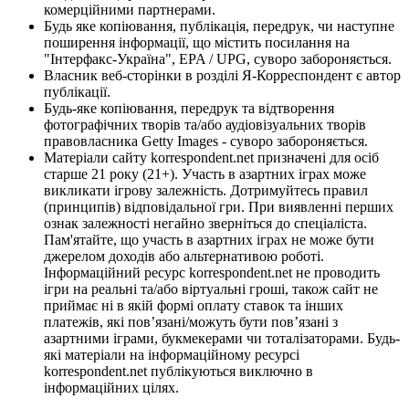
комерційними партнерами.
Будь яке копіювання, публікація, передрук, чи наступне
поширення інформації, що містить посилання на
"Інтерфакс-Україна", EPA / UPG, суворо забороняється.
Власник веб-сторінки в розділі Я-Корреспондент є автор
публікації.
Будь-яке копіювання, передрук та відтворення
фотографічних творів та/або аудіовізуальних творів
правовласника Getty Images - суворо забороняється.
Матеріали сайту korrespondent.net призначені для осіб
старше 21 року (21+). Участь в азартних іграх може
викликати ігрову залежність. Дотримуйтесь правил
(принципів) відповідальної гри. При виявленні перших
ознак залежності негайно зверніться до спеціаліста.
Пам'ятайте, що участь в азартних іграх не може бути
джерелом доходів або альтернативою роботі.
Інформаційний ресурс korrespondent.net не проводить
ігри на реальні та/або віртуальні гроші, також сайт не
приймає ні в якій формі оплату ставок та інших
платежів, які пов’язані/можуть бути пов’язані з
азартними іграми, букмекерами чи тоталізаторами. Будь-
які матеріали на інформаційному ресурсі
korrespondent.net публікуються виключно в
інформаційних цілях.