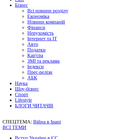
Бізнес
Всі новини розділу
Економіка
Новини компаній
Фінанси
Нерухомість
Інтернет та IT
Авто
Податки
Кар'єра
ЗМІ та реклама
Індекси
Прес-релізи
АБК
Наука
Шоу-бізнес
Спорт
Lifestyle
БЛОГИ ЧИТАЧІВ
СПЕЦТЕМА:
Війна в Ірані
ВСІ ТЕМИ
Вступ України в ЄС