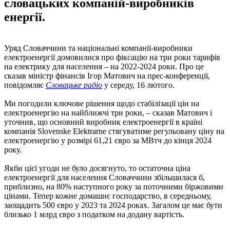
словацьких компаній-виробників
енергії.
Уряд Словаччини та національні компанії-виробники
електроенергії домовилися про фіксацію на три роки тарифів
на електрику для населення – на 2022-2024 роки. Про це
сказав міністр фінансів Ігор Матович на прес-конференції,
повідомляє
Словацьке радіо
у середу, 16 лютого.
Ми погодили ключове рішення щодо стабілізації цін на
електроенергію на найближчі три роки, – сказав Матович і
уточнив, що основний виробник електроенергії в країні
компанія Slovenske Elektrarne стягуватиме регульовану ціну на
електроенергію у розмірі 61,21 євро за МВтч до кінця 2024
року.
Якби цієї угоди не було досягнуто, то остаточна ціна
електроенергії для населення Словаччини збільшилася б,
приблизно, на 80% наступного року за поточними біржовими
цінами. Тепер кожне домашнє господарство, в середньому,
заощадить 500 євро у 2023 та 2024 роках. Загалом це має бути
близько 1 млрд євро з податком на додану вартість.