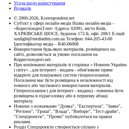
Угода щодо користування
Редакція
© 2000-2026, Korrespondent.net
Суб'єкт у сфері онлайн-медіа Назва онлайн-медіа –
«КореспонденТ.net» Адреса: 02091, місто Київ,
ХАРКІВСЬКЕ ШОСЕ, будинок 172-Б, офіс 208/1 E-mail:
sunlight@mediadim.com.ua
Телефон: 044-205-43-00
Ідентифікатор медіа – R40-06068
Використання будь-яких матеріалів, розміщених на
сайті, дозволяється за умови посилання на
Корреспондент.net.
При копіюванні матеріалів зі сторінки « Новини України
і світу» , для інтернет - видань - обов'язкове пряме
відкрите для пошукових систем гіперпосилання .
Посилання має бути розміщена в незалежності від
повного або часткового використання матеріалів.
Гіперпосилання ( для інтернет - видань) - повинна бути
розміщена в підзаголовку або в першому абзаці
матеріалу.
Новини з позначками "Думка", "Експертиза", "Заява",
"Регіони", "Гроші", "Влада", "Вибори", "Тест-драйв",
"Спецпроекти", "Промо" публікуються на правах
реклами.
Розділ Спецпроекти створюється спільно з