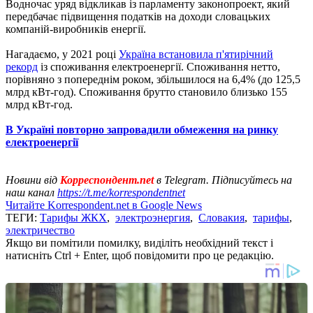
Водночас уряд відкликав із парламенту законопроект, який
передбачає підвищення податків на доходи словацьких
компаній-виробників енергії.
Нагадаємо, у 2021 році
Україна встановила п'ятирічний
рекорд
із споживання електроенергії. Споживання нетто,
порівняно з попереднім роком, збільшилося на 6,4% (до 125,5
млрд кВт-год). Споживання брутто становило близько 155
млрд кВт-год.
В Україні повторно запровадили обмеження на ринку
електроенергії
Новини від
Корреспондент.net
в Telegram. Підписуйтесь на
наш канал
https://t.me/korrespondentnet
Читайте Korrespondent.net в Google News
ТЕГИ:
Тарифы ЖКХ
,
электроэнергия
,
Словакия
,
тарифы
,
электричество
Якщо ви помітили помилку, виділіть необхідний текст і
натисніть Ctrl + Enter, щоб повідомити про це редакцію.