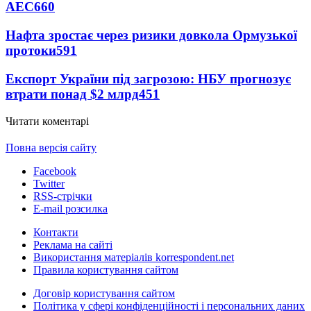
АЕС
660
Нафта зростає через ризики довкола Ормузької
протоки
591
Експорт України під загрозою: НБУ прогнозує
втрати понад $2 млрд
451
Читати коментарі
Повна версія сайту
Facebook
Twitter
RSS-стрічки
E-mail розсилка
Контакти
Реклама на сайті
Використання матеріалів korrespondent.net
Правила користування сайтом
Договір користування сайтом
Політика у сфері конфіденційності і персональних даних