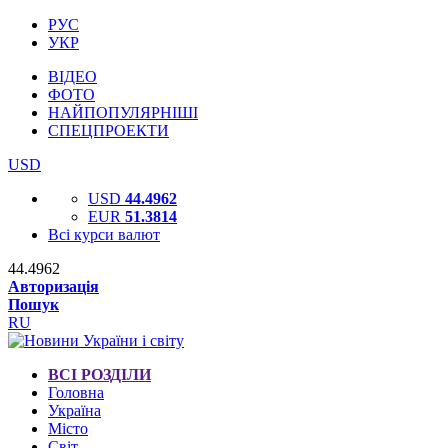
РУС
УКР
ВІДЕО
ФОТО
НАЙПОПУЛЯРНІШІ
СПЕЦПРОЕКТИ
USD
USD
44.4962
EUR
51.3814
Всі курси валют
44.4962
Авторизація
Пошук
RU
ВСІ РОЗДІЛИ
Головна
Україна
Місто
Світ