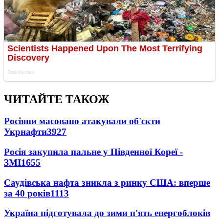
ЧИТАЙТЕ ТАКОЖ
Росіяни масовано атакували об'єкти
Укрнафти
3927
Росія закупила пальне у Південної Кореї -
ЗМІ
1655
Саудівська нафта зникла з ринку США: вперше
за 40 років
1113
Україна підготувала до зими п'ять енергоблоків