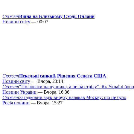
Сюжет
Війна на Близькому Сході. Онлайн
Новини світу
— 00:07
Сюжет
Пекельні санкції. Рішення Сената США
Новини світу
— Вчора, 23:14
Сюжет
"Полювати на лучника, а не на стрілу". Як Україні бор
Новини України
— Вчора, 16:36
Сюжет
Загадковий звук вибуху налякав Москву: що це було
Росія новини
— Вчора, 15:27