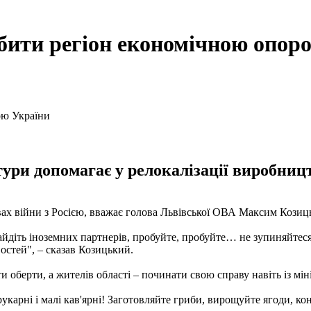
бити регіон економічною опор
и допомагає у релокалізації виробництв 
ах війни з Росією, вважає голова Львівської ОВА Максим Козиць
йдіть іноземних партнерів, пробуйте, пробуйте… не зупиняйтеся, 
остей", – сказав Козицький.
и оберти, а жителів області – починати свою справу навіть із мі
рукарні і малі кав'ярні! Заготовляйте гриби, вирощуйте ягоди, к