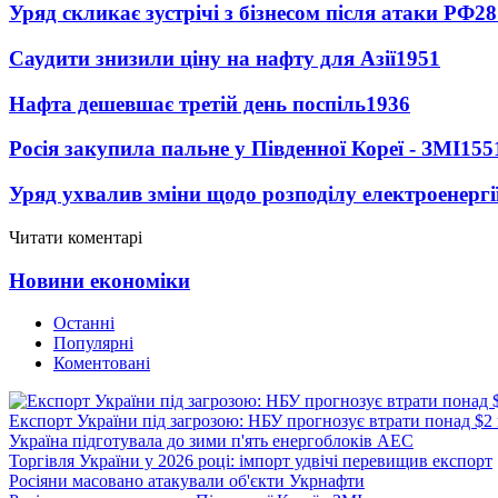
Уряд скликає зустрічі з бізнесом після атаки РФ
28
Саудити знизили ціну на нафту для Азії
1951
Нафта дешевшає третій день поспіль
1936
Росія закупила пальне у Південної Кореї - ЗМІ
155
Уряд ухвалив зміни щодо розподілу електроенергі
Читати коментарі
Новини економіки
Останні
Популярні
Коментовані
Експорт України під загрозою: НБУ прогнозує втрати понад $2
Україна підготувала до зими п'ять енергоблоків АЕС
Торгівля України у 2026 році: імпорт удвічі перевищив експорт
Росіяни масовано атакували об'єкти Укрнафти