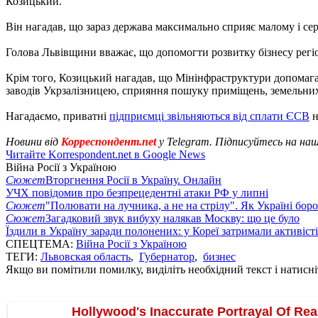
Козицький.
Він нагадав, що зараз держава максимально сприяє малому і се
Голова Львівщини вважає, що допомогти розвитку бізнесу регі
Крім того, Козицький нагадав, що Мінінфраструктури допомагає 
заводів Укрзалізницею, сприяння пошуку приміщень, земельних 
Нагадаємо, приватні
підприємці звільняються від сплати ЄСВ
н
Новини від
Корреспондент.net
у Telegram. Підписуйтесь на на
Читайте Korrespondent.net в Google News
Війна Росії з Україною
Сюжет
Вторгнення Росії в Україну. Онлайн
УЧХ повідомив про безпрецедентні атаки РФ у липні
Сюжет
"Полювати на лучника, а не на стрілу". Як Україні бор
Сюжет
Загадковий звук вибуху налякав Москву: що це було
Їздили в Україну заради полонених: у Кореї затримали активіст
СПЕЦТЕМА:
Війна Росії з Україною
ТЕГИ:
Львовская область
,
Губернатор
,
бизнес
Якщо ви помітили помилку, виділіть необхідний текст і натисніт