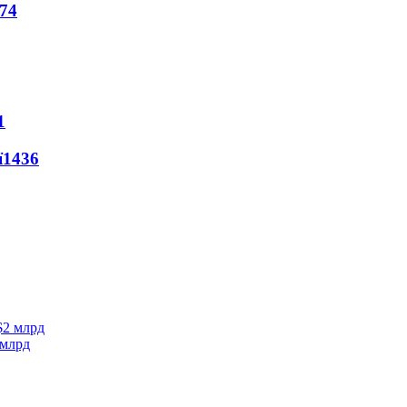
74
1
ї
1436
 млрд