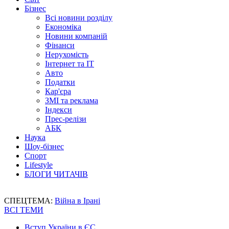
Бізнес
Всі новини розділу
Економіка
Новини компаній
Фінанси
Нерухомість
Інтернет та IT
Авто
Податки
Кар'єра
ЗМІ та реклама
Індекси
Прес-релізи
АБК
Наука
Шоу-бізнес
Спорт
Lifestyle
БЛОГИ ЧИТАЧІВ
СПЕЦТЕМА:
Війна в Ірані
ВСІ ТЕМИ
Вступ України в ЄС