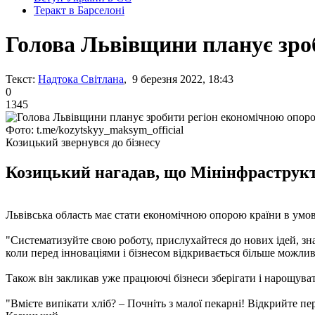
Теракт в Барселоні
Голова Львівщини планує зро
Текст:
Надтока Світлана
, 9 березня 2022, 18:43
0
1345
Фото: t.me/kozytskyy_maksym_official
Козицький звернувся до бізнесу
Козицький нагадав, що Мінінфраструктур
Львівська область має стати економічною опорою країни в умов
"Систематизуйте свою роботу, прислухайтеся до нових ідей, зна
коли перед інноваціями і бізнесом відкривається більше можлив
Також він закликав уже працюючі бізнеси зберігати і нарощуват
"Вмієте випікати хліб? – Почніть з малої пекарні! Відкрийте пе