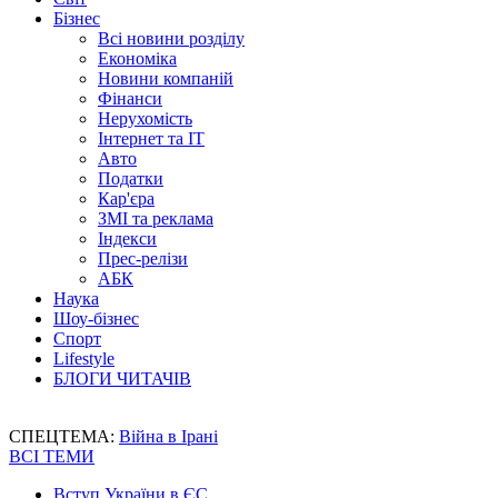
Бізнес
Всі новини розділу
Економіка
Новини компаній
Фінанси
Нерухомість
Інтернет та IT
Авто
Податки
Кар'єра
ЗМІ та реклама
Індекси
Прес-релізи
АБК
Наука
Шоу-бізнес
Спорт
Lifestyle
БЛОГИ ЧИТАЧІВ
СПЕЦТЕМА:
Війна в Ірані
ВСІ ТЕМИ
Вступ України в ЄС