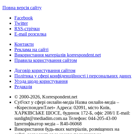
Повна версія сайту
Facebook
Twitter
RSS-стрічки
E-mail розсилка
Контакти
Реклама на сайті
Використання матеріалів korrespondent.net
Правила користування сайтом
Договір користування сайтом
Політика у сфері конфіденційності і персональних даних
Угода щодо користування
Редакція
© 2000-2026, Korrespondent.net
Суб'єкт у сфері онлайн-медіа Назва онлайн-медіа –
«КореспонденТ.net» Адреса: 02091, місто Київ,
ХАРКІВСЬКЕ ШОСЕ, будинок 172-Б, офіс 208/1 E-mail:
sunlight@mediadim.com.ua
Телефон: 044-205-43-00
Ідентифікатор медіа – R40-06068
Використання будь-яких матеріалів, розміщених на