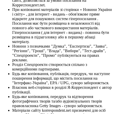
сайті, дозволяється за умови посилання на
Корреспондент.net.
При копіюванні матеріалів зі сторінки « Новини України
і світу» , для інтернет - видань - обов'язкове пряме
відкрите для пошукових систем гіперпосилання .
Посилання має бути розміщена в незалежності від
повного або часткового використання матеріалів.
Гіперпосилання ( для інтернет - видань) - повинна бути
розміщена в підзаголовку або в першому абзаці
матеріалу.
Новини з позначками "Думка", "Експертиза", "Заява",
"Регіони", "Гроші", "Влада", "Вибори", "Тест-драйв",
"Спецпроекти", "Промо" публікуються на правах
реклами.
Розділ Спецпроекти створюється спільно з
комерційними партнерами.
Будь яке копіювання, публікація, передрук, чи наступне
поширення інформації, що містить посилання на
"Інтерфакс-Україна", EPA / UPG, суворо забороняється.
Власник веб-сторінки в розділі Я-Корреспондент є автор
публікації.
Будь-яке копіювання, передрук та відтворення
фотографічних творів та/або аудіовізуальних творів
правовласника Getty Images - суворо забороняється.
Матеріали сайту korrespondent.net призначені для осіб