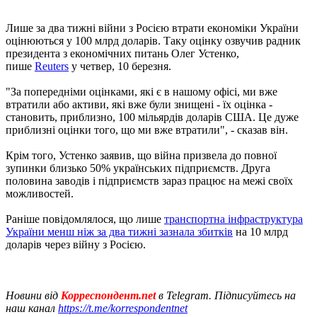
Лише за два тижні війни з Росією втрати економіки України
оцінюються у 100 млрд доларів. Таку оцінку озвучив радник
президента з економічних питань Олег Устенко,
пише
Reuters
у четвер, 10 березня.
"За попередніми оцінками, які є в нашому офісі, ми вже
втратили або активи, які вже були знищені - їх оцінка -
становить, приблизно, 100 мільярдів доларів США. Це дуже
приблизні оцінки того, що ми вже втратили", - сказав він.
Крім того, Устенко заявив, що війна призвела до повної
зупинки близько 50% українських підприємств. Друга
половина заводів і підприємств зараз працює на межі своїх
можливостей.
Раніше повідомлялося, що лише
транспортна інфраструктура
України менш ніж за два тижні зазнала збитків
на 10 млрд
доларів через війну з Росією.
Новини від
Корреспондент.net
в Telegram. Підписуйтесь на
наш канал
https://t.me/korrespondentnet