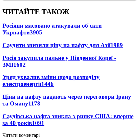
ЧИТАЙТЕ ТАКОЖ
Росіяни масовано атакували об'єкти
Укрнафти
3905
Саудити знизили ціну на нафту для Азії
1989
Росія закупила пальне у Південної Кореї -
ЗМІ
1602
Уряд ухвалив зміни щодо розподілу
електроенергії
1446
Ціни на нафту падають через переговори Ірану
та Оману
1178
Саудівська нафта зникла з ринку США: вперше
за 40 років
1091
Читати коментарі