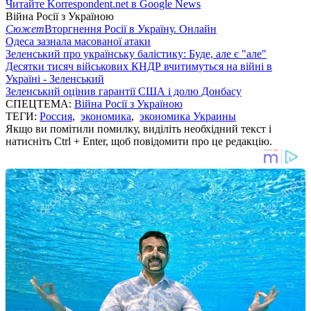
Читайте Korrespondent.net в Google News
Війна Росії з Україною
Сюжет
Вторгнення Росії в Україну. Онлайн
Одеса зазнала масованої атаки
Зеленський про українську балістику: Буде, але є "але"
Десятки тисяч військових КНДР вчитимуться на війні в
Україні - Зеленський
Зеленський оцінив гарантії США і долю Донбасу
СПЕЦТЕМА:
Війна Росії з Україною
ТЕГИ:
Россия
,
экономика
,
экономика Украины
Якщо ви помітили помилку, виділіть необхідний текст і
натисніть Ctrl + Enter, щоб повідомити про це редакцію.