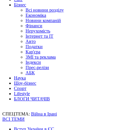
Бізнес
Всі новини розділу
Економіка
Новини компаній
Фінанси
Нерухомість
Інтернет та IT
Авто
Податки
Кар'єра
ЗМІ та реклама
Індекси
Прес-релізи
АБК
Наука
Шоу-бізнес
Спорт
Lifestyle
БЛОГИ ЧИТАЧІВ
СПЕЦТЕМА:
Війна в Ірані
ВСІ ТЕМИ
Вступ України в ЄС