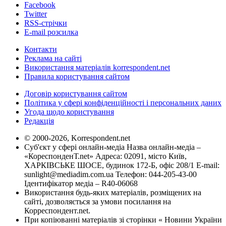
Facebook
Twitter
RSS-стрічки
E-mail розсилка
Контакти
Реклама на сайті
Використання матеріалів korrespondent.net
Правила користування сайтом
Договір користування сайтом
Політика у сфері конфіденційності і персональних даних
Угода щодо користування
Редакція
© 2000-2026, Korrespondent.net
Суб'єкт у сфері онлайн-медіа Назва онлайн-медіа –
«КореспонденТ.net» Адреса: 02091, місто Київ,
ХАРКІВСЬКЕ ШОСЕ, будинок 172-Б, офіс 208/1 E-mail:
sunlight@mediadim.com.ua
Телефон: 044-205-43-00
Ідентифікатор медіа – R40-06068
Використання будь-яких матеріалів, розміщених на
сайті, дозволяється за умови посилання на
Корреспондент.net.
При копіюванні матеріалів зі сторінки « Новини України