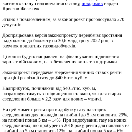
воєнного стану і надзвичайного стану,
повідомив
нардеп
Ярослав Железняк.
Згідно з повідомленням, за законопроект проголосувало 270
депутатів.
Доопрацьована версія законопроекту передбачає зростання
надходжень до бюджету на 30,6 млрд грн у 2022 році за
рахунок приватних газовидобувачів.
Ці кошти будуть направлені на фінансування підвищення
зарплат військовим, на забезпечення виплат з підтримки.
Законопроект передбачає збереження чинних ставок ренти
при ціні реалізації газу до $400/тис. куб. м.
Надприбуток, починаючи від $401/тис. куб. м,
розраховуватимуть за підвищеною ставкою, яка для старих
свердловин більша у 2,2 разу, для нових – утричі.
На цей момент рента при видобутку газу на старих
свердловинах для покладів на глибині до 5 км становить 29%,
на глибині понад 5 км – 14%. При видобуванні газу на нових
свердловинах, що пробурені з 2018 року, рента для покладів на
глибині до 5 км становить 12%, на глибині понад 5 км – 6%.