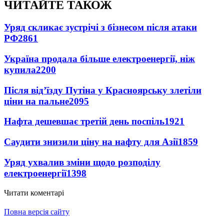
ЧИТАЙТЕ ТАКОЖ
Уряд скликає зустрічі з бізнесом після атаки
РФ
2861
Україна продала більше електроенергії, ніж
купила
2200
Після від’їзду Путіна у Красноярську злетіли
ціни на пальне
2095
Нафта дешевшає третій день поспіль
1921
Саудити знизили ціну на нафту для Азії
1859
Уряд ухвалив зміни щодо розподілу
електроенергії
1398
Читати коментарі
Повна версія сайту