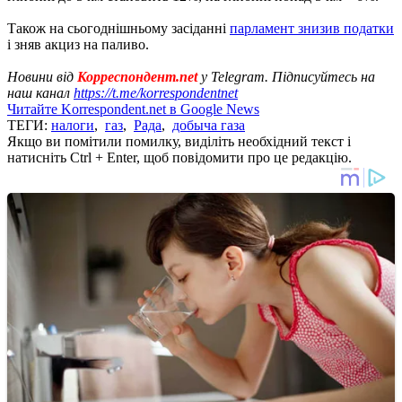
Також на сьогоднішньому засіданні
парламент знизив податки
і зняв акциз на паливо.
Новини від
Корреспондент.net
у Telegram. Підписуйтесь на
наш канал
https://t.me/korrespondentnet
Читайте Korrespondent.net в Google News
ТЕГИ:
налоги
,
газ
,
Рада
,
добыча газа
Якщо ви помітили помилку, виділіть необхідний текст і
натисніть Ctrl + Enter, щоб повідомити про це редакцію.