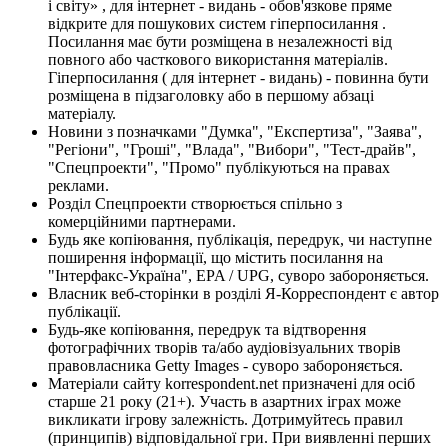
і світу» , для інтернет - видань - обов'язкове пряме
відкрите для пошукових систем гіперпосилання .
Посилання має бути розміщена в незалежності від
повного або часткового використання матеріалів.
Гіперпосилання ( для інтернет - видань) - повинна бути
розміщена в підзаголовку або в першому абзаці
матеріалу.
Новини з позначками "Думка", "Експертиза", "Заява",
"Регіони", "Гроші", "Влада", "Вибори", "Тест-драйв",
"Спецпроекти", "Промо" публікуються на правах
реклами.
Розділ Спецпроекти створюється спільно з
комерційними партнерами.
Будь яке копіювання, публікація, передрук, чи наступне
поширення інформації, що містить посилання на
"Інтерфакс-Україна", EPA / UPG, суворо забороняється.
Власник веб-сторінки в розділі Я-Корреспондент є автор
публікації.
Будь-яке копіювання, передрук та відтворення
фотографічних творів та/або аудіовізуальних творів
правовласника Getty Images - суворо забороняється.
Матеріали сайту korrespondent.net призначені для осіб
старше 21 року (21+). Участь в азартних іграх може
викликати ігрову залежність. Дотримуйтесь правил
(принципів) відповідальної гри. При виявленні перших